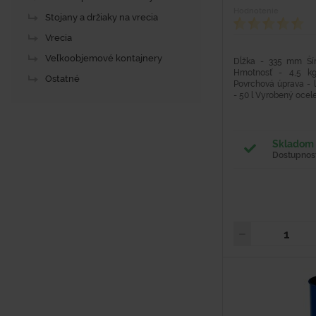
Hodnotenie
Stojany a držiaky na vrecia
Vrecia
Veľkoobjemové kontajnery
Dĺžka - 335 mm Š
Hmotnosť - 4,5 kg
Ostatné
Povrchová úprava - 
- 50 l Vyrobený ocele 
Skladom 
Dostupnosť