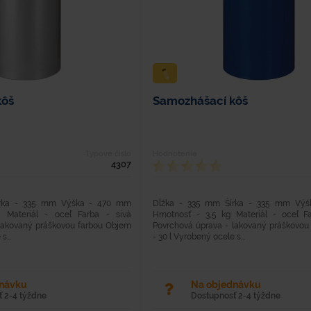
kôš
Samozhášací kôš
Typové číslo
Hodnotenie
4307
írka - 335 mm Výška - 470 mm
Dĺžka - 335 mm Šírka - 335 mm Vý
 Materiál - oceľ Farba - sivá
Hmotnosť - 3,5 kg Materiál - oceľ F
lakovaný práškovou farbou Objem
Povrchová úprava - lakovaný práškovou
s...
- 30 l Vyrobený ocele s...
dnávku
Na objednávku
 2-4 týždne
Dostupnosť 2-4 týždne