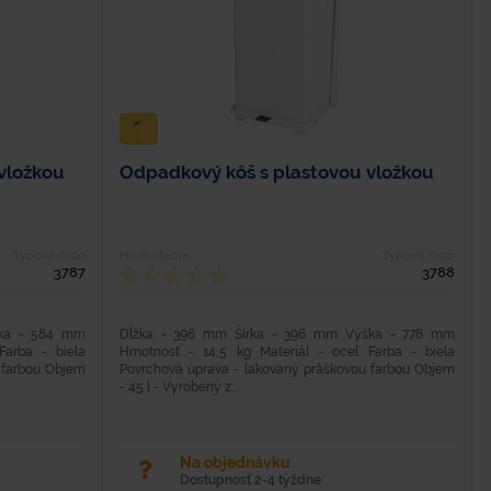
vložkou
Odpadkový kôš s plastovou vložkou
Typové číslo
Hodnotenie
Typové číslo
3787
3788
ška - 584 mm
Dĺžka - 396 mm Šírka - 396 mm Výška - 778 mm
Farba - biela
Hmotnosť - 14,5 kg Materiál - oceľ Farba - biela
 farbou Objem
Povrchová úprava - lakovaný práškovou farbou Objem
- 45 l - Vyrobený z...
Na objednávku
Dostupnosť 2-4 týždne