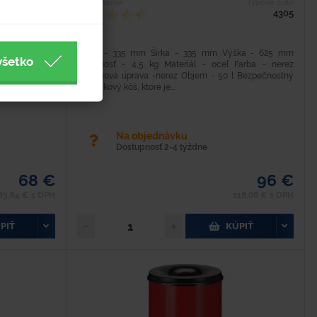
Typové číslo
Hodnotenie
Typové číslo
4303-6
4305
ška - 625 mm
Dĺžka - 335 mm Šírka - 335 mm Výška - 625 mm
všetko
rba - červená
Hmotnosť - 4,5 kg Materiál - oceľ Farba - nerez
 farbou Objem
Povrchová úprava -nerez Objem - 50 l Bezpečnostný
odpadkový kôš, ktoré je...
Na objednávku
Dostupnosť 2-4 týždne
68 €
96 €
83,64 € s DPH
118,08 € s DPH
PIŤ
KÚPIŤ