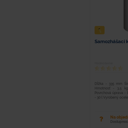
Samozhášací 
Hodnotenie
Dĺžka - 335 mm Š
Hmotnosť - 3,5 kg
Povrchová úprava - 
- 30 l Vyrobený ocele 
Na obje
Dostupnosť