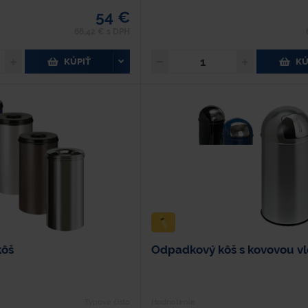
54 €
66,42 € s DPH
KÚPIŤ
KÚ
kôš
Odpadkový kôš s kovovou v
Typové číslo
Hodnotenie