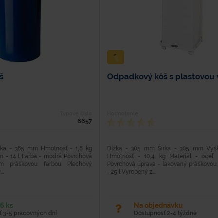
š
Odpadkový kôš s plastovou 
Typové číslo
Hodnotenie
6657
ška - 385 mm Hmotnosť - 1,8 kg
Dĺžka - 305 mm Šírka - 305 mm Vý
em - 14 l Farba - modrá Povrchová
Hmotnosť - 10,4 kg Materiál - oceľ 
ím práškovou farbou Plechový
Povrchová úprava - lakovaný práškovou
..
- 25 l Vyrobený z...
6 ks
Na objednávku
 3-5 pracovných dní
Dostupnosť 2-4 týždne