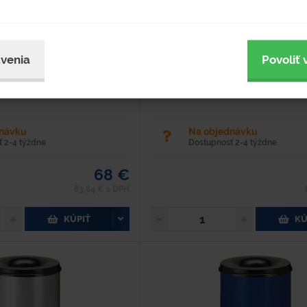
Typové číslo
Hodnotenie
4303-1
írka - 335 mm Výška - 625 mm
Dĺžka - 335 mm Šírka - 335 mm Vý
venia
Povoliť 
 Materiál - oceľ Farba - modrá
Hmotnosť - 4,5 kg Materiál - oceľ Fa
lakovaný práškovou farbou Objem
Povrchová úprava - lakovaný práškovou
s...
- 50 l Vyrobený ocele s...
dnávku
Na objednávku
 2-4 týždne
Dostupnosť 2-4 týždne
68 €
83,64 € s DPH
KÚPIŤ
KÚ