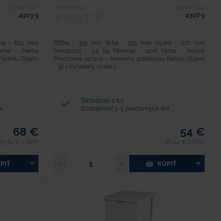
Typové číslo
Hodnotenie
Typové číslo
4303-3
4307-3
ška - 625 mm
Dĺžka - 335 mm Šírka - 335 mm Výška - 470 mm
arba - čierna
Hmotnosť - 3,5 kg Materiál - oceľ Farba - modrá
 farbou Objem
Povrchová úprava - lakovaný práškovou farbou Objem
- 30 l Vyrobený ocele s...
Skladom 1 ks
í
Dostupnosť 3-5 pracovných dní
68 €
54 €
83,64 € s DPH
66,42 € s DPH
PIŤ
KÚPIŤ