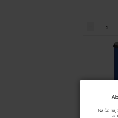
Ab
Samozhášací 
Na čo naj
súb