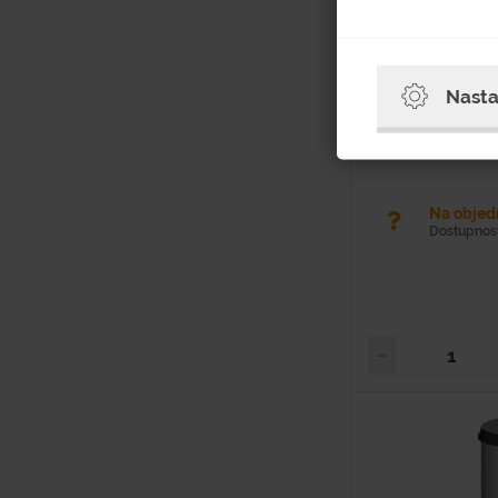
Hodnotenie
Dĺžka - 335 mm Š
Nasta
Hmotnosť - 4,5 kg
Povrchová úprava - 
- 50 l Vyrobený ocele 
Na obje
Dostupnosť