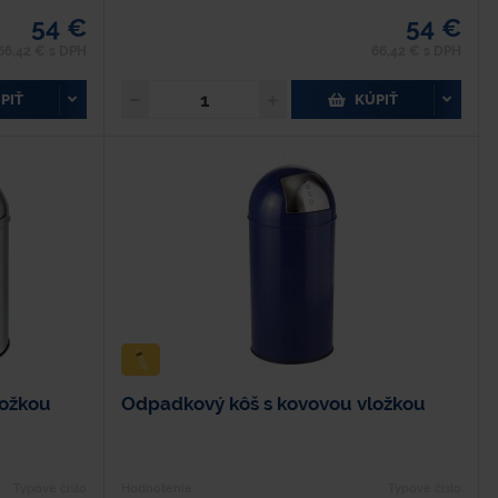
54 €
54 €
66,42 € s DPH
66,42 € s DPH
PIŤ
KÚPIŤ
ložkou
Odpadkový kôš s kovovou vložkou
Typové číslo
Hodnotenie
Typové číslo