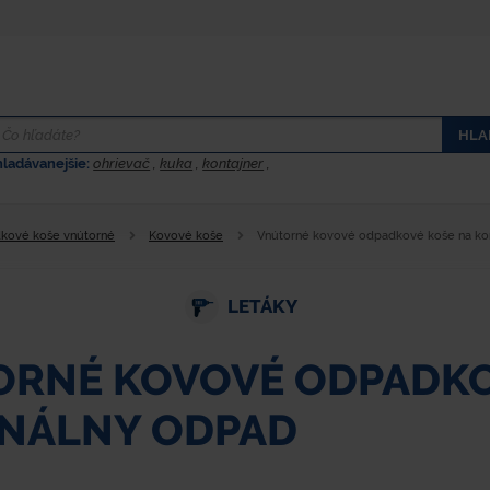
HLA
hladávanejšie:
ohrievač
,
kuka
,
kontajner
,
kové koše vnútorné
Kovové koše
Vnútorné kovové odpadkové koše na k
LETÁKY
RNÉ KOVOVÉ ODPADKO
NÁLNY ODPAD