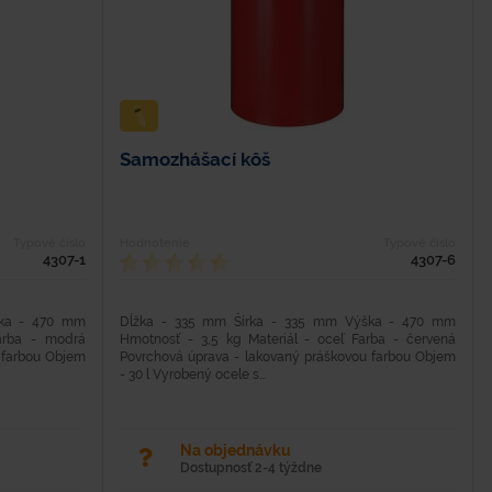
Samozhášací kôš
Typové číslo
Hodnotenie
Typové číslo
4307-1
4307-6
ška - 470 mm
Dĺžka - 335 mm Šírka - 335 mm Výška - 470 mm
arba - modrá
Hmotnosť - 3,5 kg Materiál - oceľ Farba - červená
 farbou Objem
Povrchová úprava - lakovaný práškovou farbou Objem
- 30 l Vyrobený ocele s...
Na objednávku
Dostupnosť 2-4 týždne