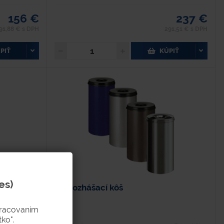
156 €
237 €
91,88 € s DPH
291,51 € s DPH
PIŤ
KÚPIŤ
es)
Samozhášací kôš
pracovaním
ko".