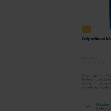
Odpadkový kô
Hodnotenie
Šírka - 220 mm Vý
Materiál - oceľ Obj
úprava - lakovan
odpadkový kôš, ktorý.
Skladom 
Dostupnosť