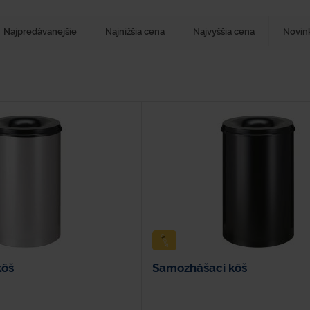
Najpredávanejšie
Najnižšia cena
Najvyššia cena
Novin
kôš
Samozhášací kôš