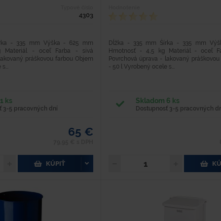
Typové číslo
Hodnotenie
4303
írka - 335 mm Výška - 625 mm
Dĺžka - 335 mm Šírka - 335 mm Vý
 Materiál - oceľ Farba - sivá
Hmotnosť - 4,5 kg Materiál - oceľ F
lakovaný práškovou farbou Objem
Povrchová úprava - lakovaný práškovou
s...
- 50 l Vyrobený ocele s...
1 ks
Skladom 6 ks
 3-5 pracovných dní
Dostupnosť 3-5 pracovných dn
65 €
79,95 € s DPH
KÚPIŤ
KÚ