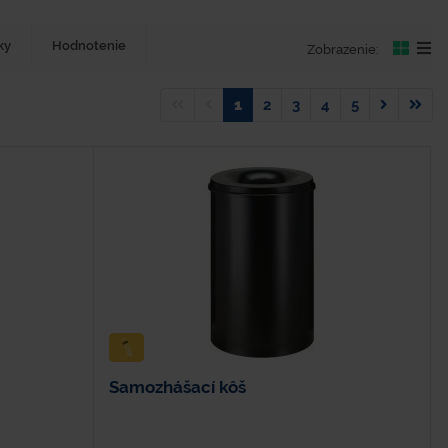
ky
Hodnotenie
Zobrazenie:
1
2
3
4
5
Samozhášací kôš