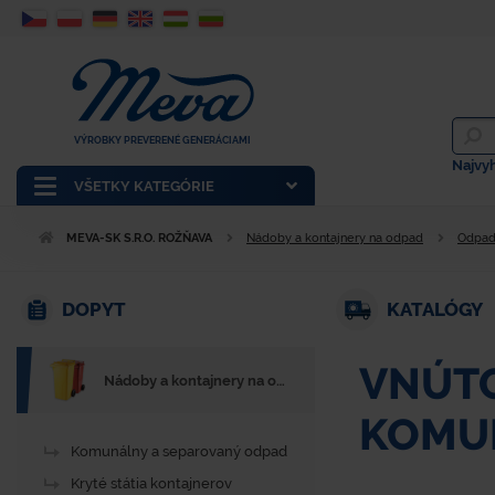
VÝROBKY PREVERENÉ GENERÁCIAMI
Najvy
VŠETKY KATEGÓRIE
MEVA-SK S.R.O. ROŽŇAVA
Nádoby a kontajnery na odpad
Odpad
DOPYT
KATALÓGY
VNÚTO
Nádoby a kontajnery na odpad
KOMU
Komunálny a separovaný odpad
Kryté státia kontajnerov