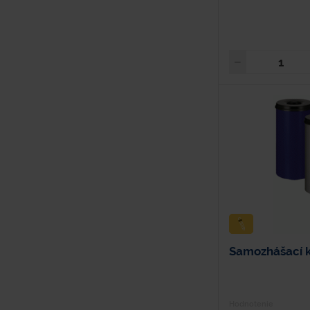
Samozhášací 
Hodnotenie