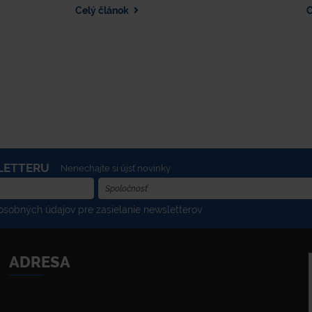
ia každé ráno, večer aj daždivé
modulovateľných stojísk, c
Celý článok
C
od širákom.
kontajnery až po kontajnery
výsypom – ktoré zefektívňu
hospodárstvo. Zistite, ako môžete
technológie a dotačný progra
množstevného zberu a inv
udržateľnej budúcnosti.
LETTERU
Nenechajte si újsť novinky
sobných údajov pre zasielanie newsletterov
ADRESA