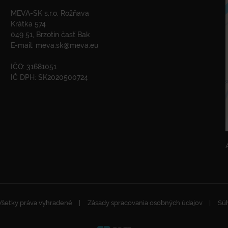
MEVA-SK s.r.o. Rožňava
Krátka 574
049 51, Brzotín časť Bak
E-mail:
meva.sk@meva.eu
IČO: 31681051
IČ DPH: SK2020500724
Všetky práva vyhradené
Zásady spracovania osobných údajov
Súh