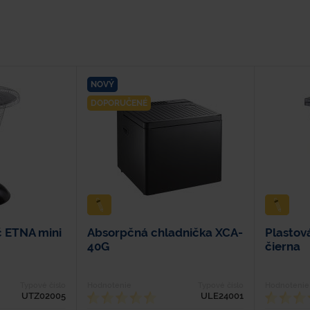
NOVÝ
DOPORUČENÉ
č ETNA mini
Absorpčná chladnička XCA-
Plastov
40G
čierna
Typové číslo
Hodnotenie
Typové číslo
Hodnotenie
UTZ02005
ULE24001