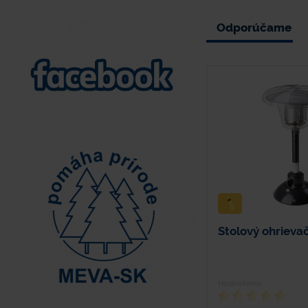
Odporúčame
Záchytná vaňa s roštom
Stolový ohrieva
Hodnotenie
Typové číslo
Hodnotenie
1260-Z