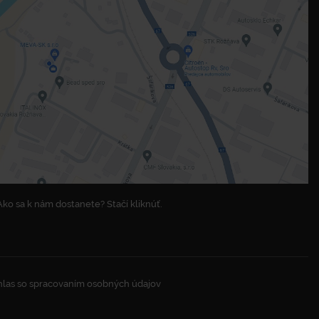
Ako sa k nám dostanete? Stačí kliknúť.
las so spracovaním osobných údajov