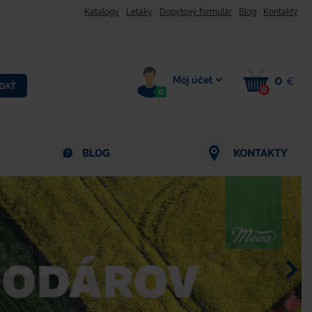
Katalogy
Letáky
Dopytový formulár
Blog
Kontakty
0
Môj účet
€
DAŤ
0
0
BLOG
KONTAKTY