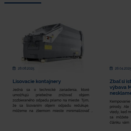
28.08.2025
26.04.202
Lisovacie kontajnery
Zbaľ si 
výbava M
Jedná sa o technické zariadenia, ktoré
nesklam
umožňujú priebežne znižovať objem
zozbieraného odpadu priamo na mieste. Tým,
Kempovanie j
že sa lisovaním objem odpadu redukuje,
prírody. Ale
môžeme na zbernom mieste minimalizovať
vtedy, keď m
množstvo kontajnerov, čím vieme ušetriť
sa môžete 
vzácny priestor a aj zefektívniť následný zber.
článku vám 
svetlá MEVA