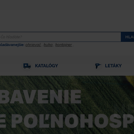
HLA
hladávanejšie:
ohrievač
,
kuka
,
kontajner
,
KATALÓGY
LETÁKY