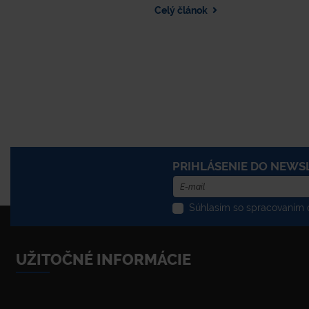
vám spríjemn
Celý článok
popoludnie p
PRIHLÁSENIE DO NEWS
Súhlasím so spracovaním o
UŽITOČNÉ INFORMÁCIE