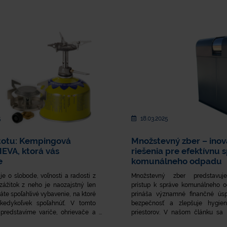
5
18.03.2025
istotu: Kempingová
Množstevný zber – inov
EVA, ktorá vás
riešenia pre efektívnu 
e
komunálneho odpadu
e o slobode, voľnosti a radosti z
Množstevný zber predstavuje
 zážitok z neho je naozajstný len
prístup k správe komunálneho o
áte spoľahlivé vybavenie, na ktoré
prináša významné finančné úsp
kedykoľvek spoľahnúť. V tomto
bezpečnosť a zlepšuje hygien
predstavíme variče, ohrievače a
priestorov. V našom článku sa
 – malé veľké pomocníky, ktorí
moderné riešenia – od kryt