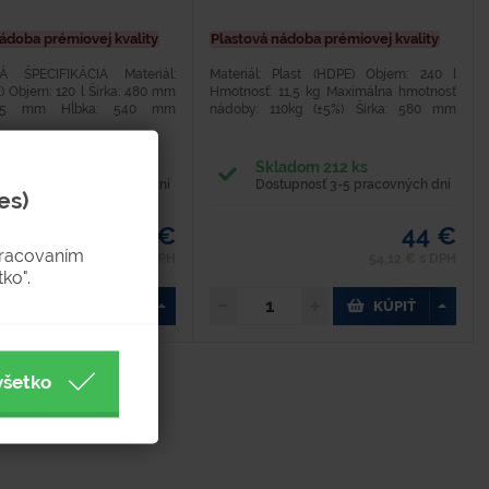
ádoba prémiovej kvality
Plastová nádoba prémiovej kvality
 ŠPECIFIKÁCIA Materiál:
Materiál: Plast (HDPE) Objem: 240 l
) Objem: 120 l Šírka: 480 mm
Hmotnosť: 11,5 kg Maximálna hmotnosť
945 mm Hĺbka: 540 mm
nádoby: 110kg (±5%) Šírka: 580 mm
7,6 kg - Maximálna hmotnosť
Hĺbka: 707 mm Výška: 1 045 mm -
g (±5%) - Vhodné na...
Vhodné na zber komunálneho aj...
adom 331 ks
Skladom 212 ks
tupnosť 3-5 pracovných dní
Dostupnosť 3-5 pracovných dní
es)
32 €
44 €
pracovaním
39,36 € s DPH
54,12 € s DPH
ko".
KÚPIŤ
KÚPIŤ
všetko