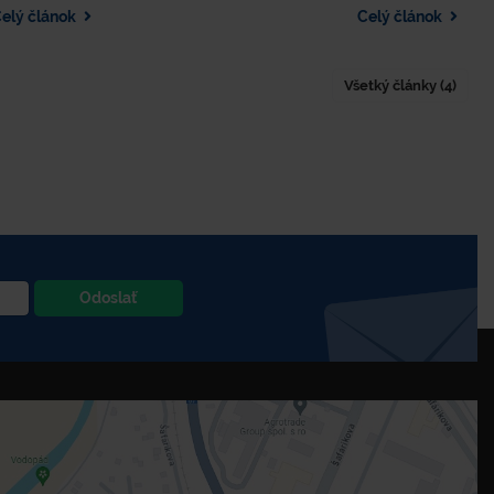
legislatívne požiadavky. Zistite, ako môže
ez podzemné
elý článok
Celý článok
MEVA-SK pomôcť pri budovaní zberného dvora
 so spodným
pripraveného na výzvy dneška aj budúcnosti.​
jú odpadové
 využiť tieto
Všetký články (4)
m na podporu
estovať do
Odoslať