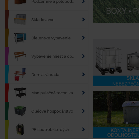
Podzemné a polopodzemné kontajnery
Skladovanie
Dielenské vybavenie
Vybavenie miest a obcí
Dom a záhrada
Manipulačná technika
Olejové hospodárstvo
PB spotrebiče, dých. technika