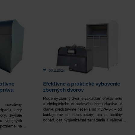
08.11.2024
atívne
Efektívne a praktické vybavenie
správu
zberných dvorov
​Moderný zberný dvor je základom efektívneho
a ekologického odpadového hospodárstva. V
 inovatívny
článku predstavíme riešenia od MEVA-SK – od
dpadu, ktorý
kontajnerov na nebezpečný, bio a textilný
ory, zvyšuje
odpad, cez hygienizačné zariadenia a váhové
u verejných
systémy, až po podzemné kontajnery – ktoré
 pozrieme na
zvyšujú bezpečnosť, znižujú náklady a spĺňajú
ých státí a