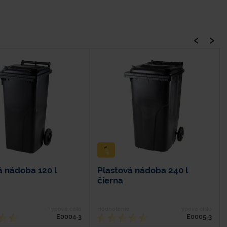
‹
›
á nádoba 120 l
Plastová nádoba 240 l
čierna
Typové číslo
Hodnotenie
Typové číslo
E0004-3
E0005-3