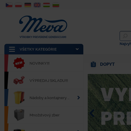
VÝROBKY PREVERENÉ GENERÁCIAMI
Najvy
VŠETKY KATEGÓRIE
NOVINKY!!!
DOPYT
VÝPREDAJ SKLADU!!!
Nádoby a kontajnery na odpad
Množstvový zber