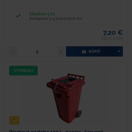
Skladom 5 ks
Dostupnosť 3-5 pracovných dní
7,20 €
8,86 € s DPH
KÚPIŤ
VÝPREDAJ