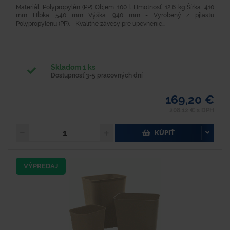
Materiál: Polypropylén (PP) Objem: 100 l Hmotnosť: 12,6 kg Šírka: 410
mm Hĺbka: 540 mm Výška: 940 mm - Vyrobený z pjlastu
Polypropylénu (PP). - Kvalitné závesy pre upevnenie...
Skladom 1 ks
Dostupnosť 3-5 pracovných dní
169,20 €
208,12 € s DPH
KÚPIŤ
VÝPREDAJ