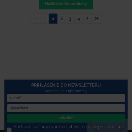
Načítať ďalšie produkty
1
2
3
4
PRIHLÁSENIE DO NEWSLETTERU
Nenechajte si újsť novinky
Odoslať
Súhlasím so spracovaním osobných údajov pre zasielanie