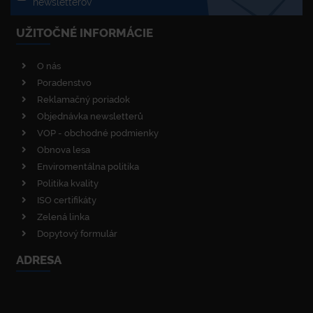
newsletterov
UŽITOČNÉ INFORMÁCIE
O nás
Poradenstvo
Reklamačný poriadok
Objednávka newsletterů
VOP - obchodné podmienky
Obnova lesa
Enviromentálna politika
Politika kvality
ISO certifikáty
Zelená linka
Dopytový formulár
ADRESA