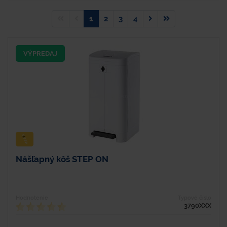
1
2
3
4
VÝPREDAJ
Nášľapný kôš STEP ON
Hodnotenie
Typové číslo
3790XXX