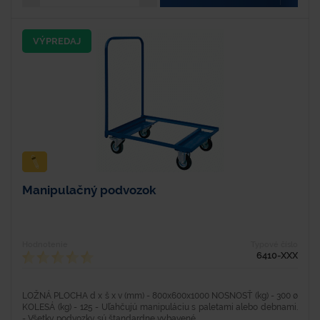
VÝPREDAJ
Manipulačný podvozok
Hodnotenie
Typové číslo
6410-XXX
LOŽNÁ PLOCHA d x š x v (mm) - 800x600x1000 NOSNOSŤ (kg) - 300 ø
KOLESÁ (kg) - 125 - Uľahčujú manipuláciu s paletami alebo debnami.
- Všetky podvozky sú štandardne vybavené...