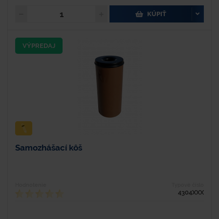
KÚPIŤ
VÝPREDAJ
Samozhášací kôš
Hodnotenie
Typové číslo
4304XXX