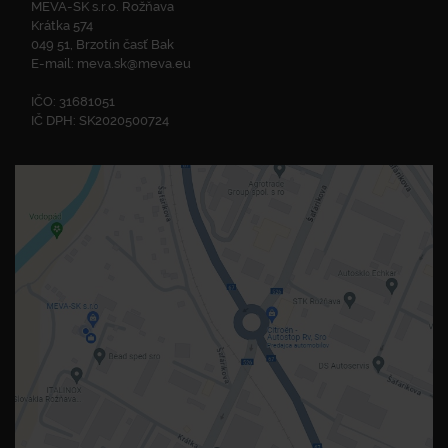
MEVA-SK s.r.o. Rožňava
Krátka 574
049 51, Brzotín časť Bak
E-mail:
meva.sk@meva.eu
IČO: 31681051
IČ DPH: SK2020500724