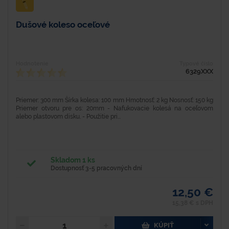
Dušové koleso oceľové
Hodnotenie
Typové číslo
6329XXX
Priemer: 300 mm Šírka kolesa: 100 mm Hmotnosť: 2 kg Nosnosť: 150 kg
Priemer otvoru pre os: 20mm - Nafukovacie kolesá na oceľovom
alebo plastovom disku. - Použitie pri...
Skladom 1 ks
Dostupnosť 3-5 pracovných dní
12,50 €
15,38 € s DPH
KÚPIŤ