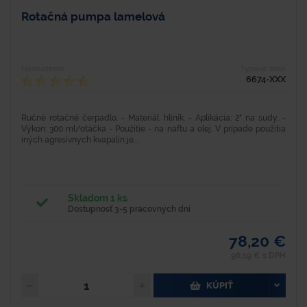
Rotačná pumpa lamelová
Hodnotenie
Typové číslo
6674-XXX
Ručné rotačné čerpadlo. - Materiál: hliník. - Aplikácia: 2" na sudy. -
Výkon: 300 ml/otáčka - Použitie - na naftu a olej. V prípade použitia
iných agresívnych kvapalín je...
Skladom 1 ks
Dostupnosť 3-5 pracovných dní
78,20 €
96,19 € s DPH
KÚPIŤ