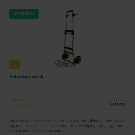
VÝPREDAJ
Skladací vozík
Hodnotenie
Typové číslo
6551XXX
Hmotnosť:5,6 kg Nosnosť: 120 kg Šírka:485 mm Hĺbka:520 mm Výška:1
195 mm - Kolesá - plné, ø 200 mm - Rozmer lopaty - 485 x 350 mm -
Ideálny prepravný vozík na kufre,...