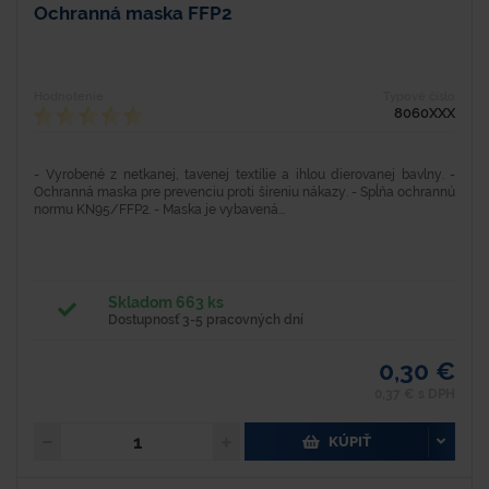
Ochranná maska FFP2
Hodnotenie
Typové číslo
8060XXX
- Vyrobené z netkanej, tavenej textílie a ihlou dierovanej bavlny. -
Ochranná maska ​​pre prevenciu proti šíreniu nákazy. - Spĺňa ochrannú
normu KN95/FFP2. - Maska je vybavená...
Skladom 663 ks
Dostupnosť 3-5 pracovných dní
0,30 €
0,37 € s DPH
KÚPIŤ