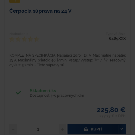
Čerpacia súprava na 24 V
Hodnotenie
Typové číslo
6489XXX
KOMPLETNÁ ŠPECIFIKÁCIA Napájací zdroj: 24 V Maximálne napätie:
13 A Maximálny prietok: 40 l/min. Vstup/Výstup: ¾″ / ¾″ Pracovný
cyklus: 30 min. - Tieto súpravy sú...
Skladom 1 ks
Dostupnosť 3-5 pracovných dní
225,80 €
277,73 € s DPH
KÚPIŤ