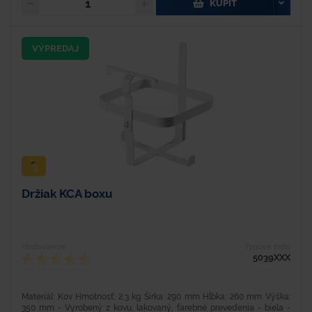
KÚPIŤ
VÝPREDAJ
Držiak KCA boxu
Hodnotenie
Typové číslo
5039XXX
Materiál: Kov Hmotnosť: 2,3 kg Šírka: 290 mm Hĺbka: 260 mm Výška:
350 mm - Vyrobený z kovu, lakovaný, farebné prevedenia - biela -