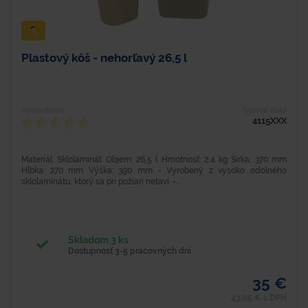
Plastový kôš - nehorľavý 26,5 l
Hodnotenie
Typové číslo
4115XXX
Materiál: Sklolaminát Objem: 26,5 l Hmotnosť: 2,4 kg Šírka: 370 mm
Hĺbka: 270 mm Výška: 390 mm - Vyrobený z vysoko odolného
sklolaminátu, ktorý sa pri požiari netaví. -...
Skladom 3 ks
Dostupnosť 3-5 pracovných dní
35 €
43,05 € s DPH