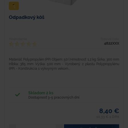
Odpadkový kôš
Hodnotenie
Typové číslo
4822XXX
Materiál: Polypropylén (PP) Objem: 50 l Hmotnosť: 1,2 kg Šírka: 300 mm
Hĺbka: 385 mm Výška: 500 mm - Vyrobený z plastu Polypropylénu
(PP). - Konštrukcia s výkvyným vekom...
Skladom 2 ks
Dostupnosť 3-5 pracovných dní
8,40 €
10,33 € s DPH