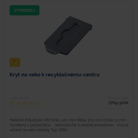
VÝPREDAJ
Kryt na veko k recyklačnému centru
Hodnotenie
Typové číslo
7769-3XXX
Materiál: Polyetylén (PE) Šírka: 420 mm Hĺbka: 203 mm Výška: 13 mm -
Vyrobený z polyetylénu. - Jednoduché a odolné prevedenie. - Kryt je
určený na veko nádoby Typ: 7768,...