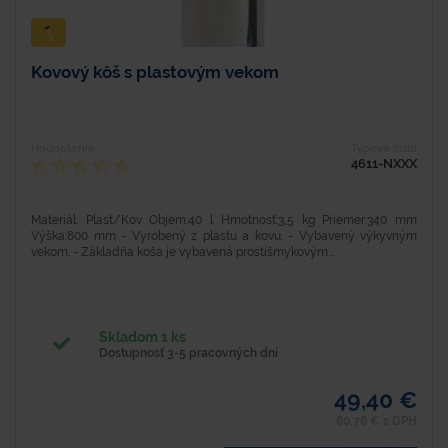
Kovový kôš s plastovým vekom
Hodnotenie
Typové číslo
4611-NXXX
Materiál: Plast/Kov Objem:40 l Hmotnosť:3,5 kg Priemer:340 mm
Výška:800 mm - Vyrobený z plastu a kovu. - Vybavený výkyvným
vekom. - Základňa koša je vybavená prostišmykovým...
Skladom 1 ks
Dostupnosť 3-5 pracovných dní
49,40 €
60,76 € s DPH