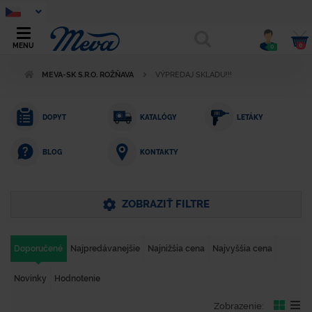
0
MENU
0
MEVA-SK S.R.O. ROŽŇAVA
VÝPREDAJ SKLADU!!!
DOPYT
KATALÓGY
LETÁKY
KONTAKTY
BLOG
ZOBRAZIŤ FILTRE
Doporučené
Najpredávanejšie
Najnižšia cena
Najvyššia cena
Novinky
Hodnotenie
Zobrazenie: