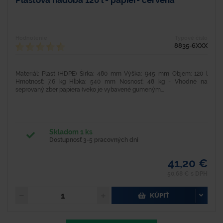
Plastová nádoba 120 l - papier- červená
Hodnotenie
Typové číslo
8835-6XXX
Materiál: Plast (HDPE) Šírka: 480 mm Výška: 945 mm Objem: 120 l
Hmotnosť: 7,6 kg Hĺbka: 540 mm Nosnosť: 48 kg - Vhodné na
seprovaný zber papiera (veko je vybavené gumeným...
Skladom 1 ks
Dostupnosť 3-5 pracovných dní
41,20 €
50,68 € s DPH
KÚPIŤ