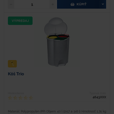
KÚPIŤ
VÝPREDAJ
Kôš Trio
Hodnotenie
Typové číslo
4643XXX
Materiál: Polypropylén (PP) Objem: 40 l (2x17 a 1x6 l) Hmotnosť: 1,74 kg