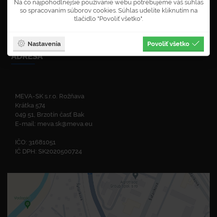
Na čo najpohodlnejšie používanie webu potrebujeme váš súhlas
Politika kvality
so spracovaním súborov cookies. Súhlas udelíte kliknutím na
ISO certifikáty
tlačidlo "Povoliť všetko".
Zelená linka
Dopytový formulár
Nastavenia
Povoliť všetko
ADRESA
MEVA-SK s.r.o. Rožňava
Krátka 574
049 51, Brzotín časť Bak
E-mail:
meva.sk@meva.eu
IČO: 31681051
IČ DPH: SK2020500724