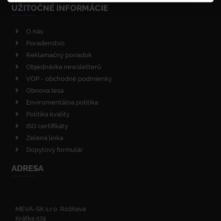
UŽITOČNÉ INFORMÁCIE
O nás
Poradenstvo
Reklamačný poriadok
Objednávka newsletterů
VOP - obchodné podmienky
Obnova lesa
Enviromentálna politika
Politika kvality
ISO certifikáty
Zelená linka
Dopytový formulár
ADRESA
MEVA-SK s.r.o. Rožňava
Krátka 574