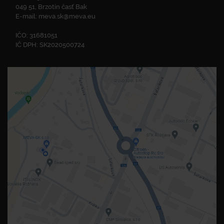
049 51, Brzotín časť Bak
E-mail:
meva.sk@meva.eu
IČO: 31681051
IČ DPH: SK2020500724