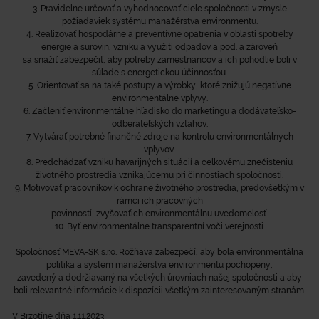
3. Pravidelne určovať a vyhodnocovať ciele spoločnosti v zmysle
požiadaviek systému manažérstva environmentu.
4. Realizovať hospodárne a preventívne opatrenia v oblasti spotreby
energie a surovín, vzniku a využití odpadov a pod. a zároveň
sa snažiť zabezpečiť, aby potreby zamestnancov a ich pohodlie boli v
súlade s energetickou účinnosťou.
5. Orientovať sa na také postupy a výrobky, ktoré znižujú negatívne
environmentálne vplyvy.
6. Začleniť environmentálne hľadisko do marketingu a dodávateľsko-
odberateľských vzťahov.
7. Vytvárať potrebné finančné zdroje na kontrolu environmentálnych
vplyvov.
8. Predchádzať vzniku havarijných situácií a celkovému znečisteniu
životného prostredia vznikajúcemu pri činnostiach spoločnosti.
9. Motivovať pracovníkov k ochrane životného prostredia, predovšetkým v
rámci ich pracovných
povinností, zvyšovaťich environmentálnu uvedomelosť.
10. Byť environmentálne transparentní voči verejnosti.
Spoločnosť MEVA-SK s.r.o. Rožňava zabezpečí, aby bola environmentálna
politika a systém manažérstva environmentu pochopený,
zavedený a dodržiavaný na všetkých úrovniach našej spoločnosti a aby
boli relevantné informácie k dispozícii všetkým zainteresovaným stranám.
V Brzotíne dňa 1.11.2023