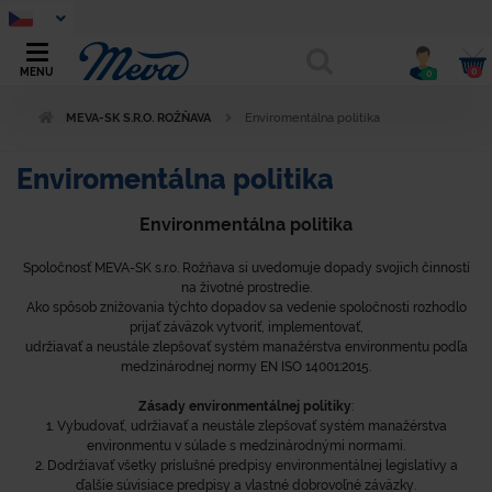
0
MENU
0
MEVA-SK S.R.O. ROŽŇAVA
Enviromentálna politika
Enviromentálna politika
Environmentálna politika
Spoločnosť MEVA-SK s.r.o. Rožňava si uvedomuje dopady svojich činností
na životné prostredie.
Ako spôsob znižovania týchto dopadov sa vedenie spoločnosti rozhodlo
prijať záväzok vytvoriť, implementovať,
udržiavať a neustále zlepšovať systém manažérstva environmentu podľa
medzinárodnej normy EN ISO 14001:2015.
Zásady environmentálnej politiky
:
1. Vybudovať, udržiavať a neustále zlepšovať systém manažérstva
environmentu v súlade s medzinárodnými normami.
2. Dodržiavať všetky príslušné predpisy environmentálnej legislatívy a
ďalšie súvisiace predpisy a vlastné dobrovoľné záväzky.