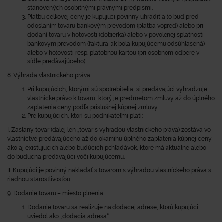
stanovených osobitnými právnymi predpismi.
Platbu celkovej ceny je kupujúci povinný uhradiť a to buď pred
odoslaním tovaru bankovým prevodom (platba vopred) alebo pri
dodaní tovaru v hotovosti (dobierka) alebo v povolenej splatnosti
bankovým prevodom (faktúra-ak bola kupujúcemu odsúhlasená)
alebo v hotovosti resp. platobnou kartou (pri osobnom odbere v
sídle predávajúceho).
8. Výhrada vlastníckeho práva
Pri kupujúcich, ktorými sú spotrebitelia, si predávajúci vyhradzuje
vlastnícke právo k tovaru, ktorý je predmetom zmluvy až do úplného
zaplatenia ceny podľa príslušnej kúpnej zmluvy.
Pre kupujúcich, ktorí sú podnikateľmi platí:
I. Zaslaný tovar (ďalej len „tovar s výhradou vlastníckeho práva) zostáva vo
vlastníctve predávajúceho až do okamihu úplného zaplatenia kúpnej ceny
ako aj existujúcich alebo budúcich pohľadávok, ktoré má aktuálne alebo
do budúcna predávajúci voči kupujúcemu.
II. Kupujúci je povinný nakladať s tovarom s výhradou vlastníckeho práva s
riadnou starostlivosťou.
9. Dodanie tovaru – miesto plnenia
Dodanie tovaru sa realizuje na dodacej adrese, ktorú kupujúci
uviedol ako „dodacia adresa“