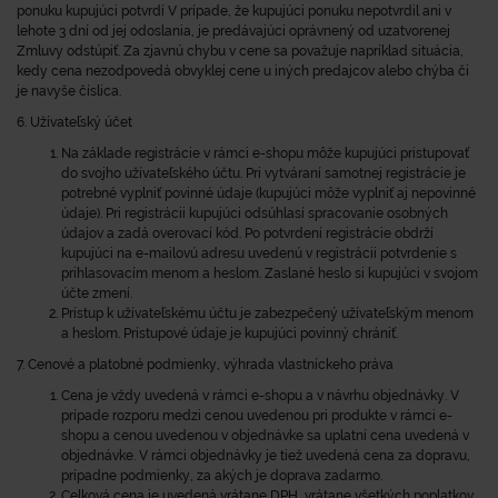
ponuku kupujúci potvrdí V prípade, že kupujúci ponuku nepotvrdil ani v
lehote 3 dní od jej odoslania, je predávajúci oprávnený od uzatvorenej
Zmluvy odstúpiť. Za zjavnú chybu v cene sa považuje napríklad situácia,
kedy cena nezodpovedá obvyklej cene u iných predajcov alebo chýba či
je navyše číslica.
6. Užívateľský účet
Na základe registrácie v rámci e-shopu môže kupujúci pristupovať
do svojho užívateľského účtu. Pri vytváraní samotnej registrácie je
potrebné vyplniť povinné údaje (kupujúci môže vyplniť aj nepovinné
údaje). Pri registrácii kupujúci odsúhlasí spracovanie osobných
údajov a zadá overovací kód. Po potvrdení registrácie obdrží
kupujúci na e-mailovú adresu uvedenú v registrácii potvrdenie s
prihlasovacím menom a heslom. Zaslané heslo si kupujúci v svojom
účte zmení.
Prístup k užívateľskému účtu je zabezpečený užívateľským menom
a heslom. Prístupové údaje je kupujúci povinný chrániť.
7. Cenové a platobné podmienky, výhrada vlastníckeho práva
Cena je vždy uvedená v rámci e-shopu a v návrhu objednávky. V
prípade rozporu medzi cenou uvedenou pri produkte v rámci e-
shopu a cenou uvedenou v objednávke sa uplatní cena uvedená v
objednávke. V rámci objednávky je tiež uvedená cena za dopravu,
prípadne podmienky, za akých je doprava zadarmo.
Celková cena je uvedená vrátane DPH, vrátane všetkých poplatkov