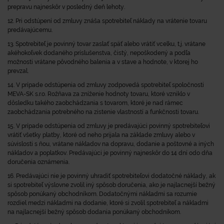
prepravu najneskôr v posledný deň lehoty.
12. Pri odstúpení od zmluvy znáša spotrebiteľ náklady na vrátenie tovaru
predávajúcemu.
13. Spotrebiteľ je povinný tovar zaslať späť alebo vrátiť vcelku, t.j. vrátane
akéhokoľvek dodaného príslušenstva, čistý, nepoškodený a podľa
možnosti vrátane pôvodného balenia a v stave a hodnote, v ktorej ho
prevzal.
14. V prípade odstúpenia od zmluvy zodpovedá spotrebiteľ spoločnosti
MEVA-SK s.r.o. Rožňava za zníženie hodnoty tovaru, ktoré vzniklo v
dôsledku takého zaobchádzania s tovarom, ktoré je nad rámec
zaobchádzania potrebného na zistenie vlastností a funkčnosti tovaru.
15. V prípade odstúpenia od zmluvy je predávajúci povinný spotrebiteľovi
vrátiť všetky platby, ktoré od neho prijala na základe zmluvy alebo v
súvislosti s ňou, vrátane nákladov na dopravu, dodanie a poštovné a iných
nákladov a poplatkov. Predávajúci je povinný najneskôr do 14 dní odo dňa
doručenia oznámenia.
16. Predávajúci nie je povinný uhradiť spotrebiteľovi dodatočné náklady, ak
si spotrebiteľ výslovne zvolil iný spôsob doručenia, ako je najlacnejší bežný
spôsob ponúkaný obchodníkom. Dodatočnými nákladmi sa rozumie
rozdiel medzi nákladmi na dodanie, ktoré si zvolil spotrebiteľ a nákladmi
na najlacnejší bežný spôsob dodania ponúkaný obchodníkom.