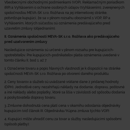
Všeobecnými obchodnými podmienkami (VOP), Reklamačným poriadkom
(RP) a Vyhlásením o ochrane osobných údajov (Vyhlásením), zverejnených
spoločnosťou MEVA-SK s.r.o. Rožňava na jej internetovej stránke,
potvrdzuje kupujúci, že sa v plnom rozsahu oboznámil s VOP, RP a
Vyhlásením, ktorých súčasťou sú oznámenia predávajúceho pred
uzavretím zmluvy (objednaním).
II. Oznámenia spoločnosti MEVA-SK s.r.o. Rožňava ako predávajúceho
pred uzatvorením zmluvy
Nasledujúce oznámenia sú určené v plnom rozsahu pre kupujúcich-
spotrebiteľov. Pre kupujúcich-podnikateľov platia oznámenia uvedené v
tomto článku II, bod 1. až 7.
1. Označenie tovaru a popis hlavných vlastností je k dispozícii na stránke
spoločnosti MEVA-SK s.r.o. Rožňava po otvorení daného produktu.
2. Ceny tovarov a služieb sú uvádzané vrátane dane z pridanej hodnoty
(DPH). Jednotlivé ceny nezahŕňajú náklady na dodanie, dopravu, poštovné
a iné náklady alebo poplatky, ktoré sa líšia v závislosti od spôsobu dodania
a poskytovateľa dopravy tovaru.
3. Zmluvne dohodnutá cena platí cena v okamihu odoslania objednávky
kupujúcim (viď článok III. Objednávka/Kúpna zmluva týchto VOP)
4. Kupujúci môže uhradiť cenu za tovar a služby nasledujúcimi spôsobmi
(spôsob platby):