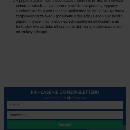
V prípade vyššej moci alebo udalostí, ktoré nie je možné predvídať
(prírodná katastrofa, pandémia, prevádzkové poruchy, výpadky
subdodávateľov a pod.) nenesie spoločnosť MEVA-SK s.r.o. Rožňava
zodpovednosť za škodu spôsobenú v dôsledku alebo v súvislosti s
prípadmi vyššej moci alebo nepredvídateľnými udalosťami a ak
tento stav trvá po dobu dlhšiu ako 10 dní, má aj predávajúci právo
od zmluvy odstúpiť.
PRIHLÁSENIE DO NEWSLETTERU
Nenechajte si újsť novinky
Odoslať