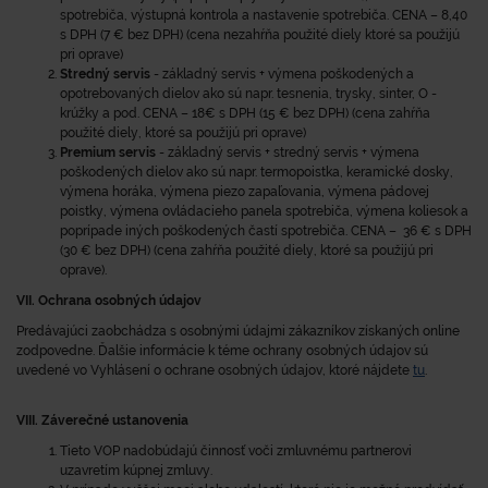
spotrebiča, výstupná kontrola a nastavenie spotrebiča. CENA – 8,40
s DPH (7 € bez DPH) (cena nezahŕňa použité diely ktoré sa použijú
pri oprave)
Stredný servis
- základný servis + výmena poškodených a
opotrebovaných dielov ako sú napr. tesnenia, trysky, sinter, O -
krúžky a pod. CENA – 18€ s DPH (15 € bez DPH) (cena zahŕňa
použité diely, ktoré sa použijú pri oprave)
Premium servis
- základný servis + stredný servis + výmena
poškodených dielov ako sú napr. termopoistka, keramické dosky,
výmena horáka, výmena piezo zapaľovania, výmena pádovej
poistky, výmena ovládacieho panela spotrebiča, výmena koliesok a
poprípade iných poškodených častí spotrebiča. CENA – 36 € s DPH
(30 € bez DPH) (cena zahŕňa použité diely, ktoré sa použijú pri
oprave).
VII. Ochrana osobných údajov
Predávajúci zaobchádza s osobnými údajmi zákazníkov získaných online
zodpovedne. Ďalšie informácie k téme ochrany osobných údajov sú
uvedené vo Vyhlásení o ochrane osobných údajov, ktoré nájdete
tu
.
VIII. Záverečné ustanovenia
Tieto VOP nadobúdajú činnosť voči zmluvnému partnerovi
uzavretím kúpnej zmluvy.