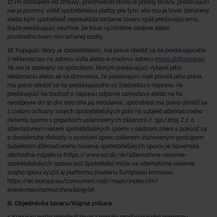
17. Pri odstúpení od zmluvy, predmetom ktorej je predaj tovaru, predávajúci
nie je povinný vrátiť spotrebiteľovi platby pre tým, ako mu je tovar doručený
alebo kým spotrebiteľ nepreukáže zaslanie tovaru späť predávajúcemu,
ibaže predávajúci navrhne, že tovar vyzdvihne osobne alebo
prostredníctvom ním určenej osoby.
18. Kupujúci, ktorý je spotrebiteľom, má právo obrátiť sa na predávajúceho
s reklamáciou na adresu sídla alebo e-mailovú adresu
meva.sk@meva.eu
.
Ak nie je spokojný so spôsobom, ktorým predávajúci vybavil jeho
reklamáciu alebo ak sa domnieva, že predávajúci inak porušil jeho práva,
má právo obrátiť sa na predávajúceho so žiadosťou o nápravu. Ak
predávajúci na žiadosť o nápravu odpovie zamietavo alebo na ňu
neodpovie do 30 dní odo dňa jej odoslania, spotrebiteľ má právo obrátiť sa
s cieľom ochrany svojich spotrebiteľských práv na subjekt alternatívneho
riešenia sporov v prípadoch ustanovených zákonom č. 391/2015 Z.z. o
alternatívnom riešení spotrebiteľských sporov v platnom znení a pokúsiť sa
o dosiahnutie dohody o vyriešení sporu zákonom stanoveným postupom.
Subjektom alternatívneho riešenia spotrebiteľských sporov je Slovenská
obchodná inšpekcia (https://www.soi.sk/sk/alternativne-riesenie-
spotrebitelskych-sporov.soi). Spotrebiteľ môže na alternatívne riešenie
svojho sporu využiť aj platformu zriadenú Európskou komisiou
https://ec.europa.eu/consumers/odr/main/index.cfm?
event=main.home2.show&lng=SK
III. Objednávka tovaru/Kúpna zmluva