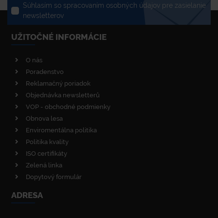
Súhlasím so spracovaním osobných údajov pre zasielanie
newsletterov
UŽITOČNÉ INFORMÁCIE
O nás
Poradenstvo
Reklamačný poriadok
Objednávka newsletterů
VOP - obchodné podmienky
Obnova lesa
Enviromentálna politika
Politika kvality
ISO certifikáty
Zelená linka
Dopytový formulár
ADRESA