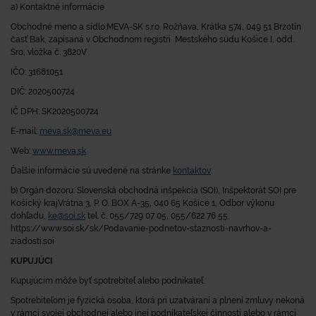
a) Kontaktné informácie
Obchodné meno a sídlo:MEVA-SK s.r.o. Rožňava, Krátka 574, 049 51 Brzotín
časť Bak, zapísaná v Obchodnom registri Mestského súdu Košice I, odd.
Sro, vložka č. 3820V
IČO: 31681051
DIČ: 2020500724
IČ DPH: SK2020500724
E-mail:
meva.sk@meva.eu
Web:
www.meva.sk
Ďalšie informácie sú uvedené na stránke
kontaktov
.
b) Orgán dozoru: Slovenská obchodná inšpekcia (SOI), Inšpektorát SOI pre
Košický krajVrátna 3, P. O. BOX A-35, 040 65 Košice 1, Odbor výkonu
dohľadu,
ke@soi.sk
tel. č. 055/729 07 05, 055/622 76 55,
https://www.soi.sk/sk/Podavanie-podnetov-staznosti-navrhov-a-
ziadosti.soi
KUPUJÚCI
Kupujúcim môže byť spotrebiteľ alebo podnikateľ.
Spotrebiteľom
je fyzická osoba, ktorá pri uzatváraní a plnení zmluvy nekoná
v rámci svojej obchodnej alebo inej podnikateľskej činnosti alebo v rámci