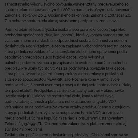
samostatného výkonu svojho povolania.Právne vzťahy predávajúceho so
spotrebiteľom neupravené týmito VOP sa riadia príslušnými ustanoveniami
Zákona č. 40/1964 Zb. Z. Občianskeho zákonníka, Zákona č. 108/2024 Zb.
Z. o ochrane spotrebiteľa ako aj súvisiacim predpismi v znení noviel.
Podnikateľom
je každá fyzická osoba alebo právnická osoba (napríklad
obchodná spoločnosť) (ďalej len „osoba“), ktorá vykonáva samostatne, vo
vlastnom mene a na vlastnú zodpovednosť sústavnú činnosť za účelom
dosiahnutia Podnikateľom je osoba zapísaná v obchodnom registri, osoba
ktorá podniká na základe živnostenského alebo iného oprávnenia podľa
osobitných predpisov alebo fyzická osoba, ktorá vykonáva
poľnohospodársku výrobu a je zapísaná do evidencie podľa osobitného
predpisu. Pre účely týchto VOP sa za podnikateľa považuje taká osoba,
ktorá pri uzatváraní a plnení kúpnej zmluvy alebo zmluvy o poskytnutí
služieb so spoločnosťou MEVA-SK s.r.o. Rožňava koná v rámci svojej
podnikateľskej činnosti uvedenej v prvej a druhej vete tohto odseku (ďalej
len „podnikateľ“). Predpokladá sa, že ak zmluvný partner v objednávke
uvedie svoje IČO, alebo iné registračné číslo, koná v rámci svojej
podnikateľskej činnosti a platia pre neho ustanovenia týchto VOP
vzťahujúce sa na podnikateľov.Právne vzťahy predávajúceho s kupujúcim,
ktorý je podnikateľom, výslovne neupravené týmito VOP, ani zmluvou
medzi predávajúcim a kupujúcim sa riadia príslušnými ustanoveniami
Zákona č.513/1991 Zb., Obchodného zákonníka, v platnom znení, ako aj
súvisiacimi predpismi.
Zaškrtnutím políčka (pred odoslaním objednávky) „Oboznámil som sa so