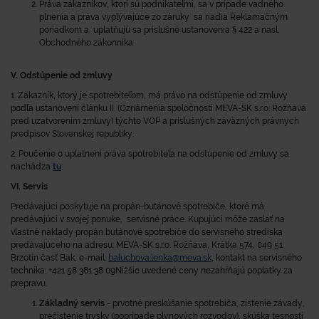
Práva zákazníkov, ktorí sú podnikateľmi, sa v prípade vadného
plnenia a práva vyplývajúce zo záruky sa riadia Reklamačným
poriadkom a uplatňujú sa príslušné ustanovenia § 422 a nasl.
Obchodného zákonníka
V. Odstúpenie od zmluvy
1. Zákazník, ktorý je spotrebiteľom, má právo na odstúpenie od zmluvy
podľa ustanovení článku II. (Oznámenia spoločnosti MEVA-SK s.r.o. Rožňava
pred uzatvorením zmluvy) týchto VOP a príslušných záväzných právnych
predpisov Slovenskej republiky.
2. Poučenie o uplatnení práva spotrebiteľa na odstúpenie od zmluvy sa
nachádza
tu
:
VI. Servis
Predávajúci poskytuje na propán-butánové spotrebiče, ktoré má
predávajúci v svojej ponuke, servisné práce. Kupujúci môže zaslať na
vlastné náklady propán butánové spotrebiče do servisného strediska
predávajúceho na adresu: MEVA-SK s.r.o. Rožňava, Krátka 574, 049 51
Brzotín časť Bak, e-mail:
baluchova.lenka@meva.sk
, kontakt na servisného
technika: +421 58 381 38 09Nižšie uvedené ceny nezahŕňajú poplatky za
prepravu.
Základný servis
- prvotné preskúšanie spotrebiča, zistenie závady,
prečistenie trysky (poprípade plynových rozvodov), skúška tesnosti