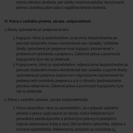
rôznou lehotou dodania, pre všetky tovarové položky doručované
jednou zásielkou platí údaj o najdlhšej lehote dodania.
IV. Práva z vadného plnenia, záruka, zodpovednosť
1. Škody spôsobené pri preprave tovaru:
Kupujúci, ktorý je podnikateľom, je povinný bezprostredne po
prevzatí dodaného tovaru skontrolovať stav zásielky. Viditeľné
škody spôsobené pri preprave musí kupujúci zaznamenať v
preberacom protokole u prepravcu. Zákonné práva a povinnosti
kupujúceho tým nie sú dotknuté.
Kupujúcemu, ktorý je spotrebiteľom, odporúčame bezprostredne po
prevzatí dodaného tovaru skontrolovať stav zásielky a zjavné škody
spôsobené pri preprave dopravcom odporúčame zaznamenať do
preberacieho protokolu prepravcu a to z dôvodu zjednodušenia
procesu reklamácie. Zákonné práva a povinnosti kupujúceho tým
nie sú dotknuté.
2. Práva z vadného plnenia, záruka zodpovednosťa.
Práva zákazníkov, ktorí sú spotrebiteľmi, sa v prípade vadného
plnenia a práva vyplývajúce zo záruky riadia Reklamačným
poriadkom predávajúceho a príslušnými právnymi predpismi
(najmä ustanovenia § 619 a nasl. Občianskeho zákonníka, zákona o
ochrane spotrebiteľa). Reklamačný poriadok sa nachádza
tu.