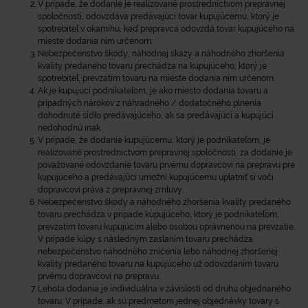
V prípade, že dodanie je realizované prostredníctvom prepravnej
spoločnosti, odovzdáva predávajúci tovar kupujúcemu, ktorý je
spotrebiteľ v okamihu, keď prepravca odovzdá tovar kupujúceho na
mieste dodania ním určenom.
Nebezpečenstvo škody, náhodnej skazy a náhodného zhoršenia
kvality predaného tovaru prechádza na kupujúceho, ktorý je
spotrebiteľ, prevzatím tovaru na mieste dodania ním určenom.
Ak je kupujúci podnikateľom, je ako miesto dodania tovaru a
prípadných nárokov z náhradného / dodatočného plnenia
dohodnuté sídlo predávajúceho, ak sa predávajúci a kupujúci
nedohodnú inak.
V prípade, že dodanie kupujúcemu, ktorý je podnikateľom, je
realizované prostredníctvom prepravnej spoločnosti, za dodanie je
považované odovzdanie tovaru prvému dopravcovi na prepravu pre
kupujúceho a predávajúci umožní kupujúcemu uplatniť si voči
dopravcovi práva z prepravnej zmluvy.
Nebezpečenstvo škody a náhodného zhoršenia kvality predaného
tovaru prechádza v prípade kupujúceho, ktorý je podnikateľom,
prevzatím tovaru kupujúcim alebo osobou oprávnenou na prevzatie.
V prípade kúpy s následným zaslaním tovaru prechádza
nebezpečenstvo náhodného zničenia lebo náhodnej zhoršenej
kvality predaného tovaru na kupujúceho už odovzdaním tovaru
prvému dopravcovi na prepravu.
Lehota dodania je individuálna v závislosti od druhu objednaného
tovaru. V prípade, ak sú predmetom jednej objednávky tovary s