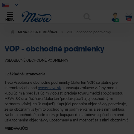
0
MENU
0
MEVA-SK S.R.O. ROŽŇAVA
VOP - obchodné podmienky
VOP - obchodné podmienky
VŠEOBECNÉ OBCHODNÉ PODMIENKY
I. Základné ustanovenia
Tieto Všeobecné obchodné podmienky (ďalej len VOP) sú platné pre
internetový obchod
www.meva.sk
a upravujú zmluvné vzťahy medzi
kupujúcim a predávajúcim v oblasti predaja tovaru medzi spoločnosťou
MEVA-SK s.r.o. Rožňava (ďalej len “predávajúci”) a jej obchodnými
partnermi (ďalej len “kupujúci”). Kupujúci podaním objednávky potvrdzuje,
že sa oboznámil s týmito obchodnými podmienkami, a že s nimi súhlasí.
Na tieto obchodné podmienky je kupujúci dostatočným spôsobom pred
uskutočnením objednávky upozornený a má možnosť sa s nimi oboznámiť.
PREDÁVAJÚCI