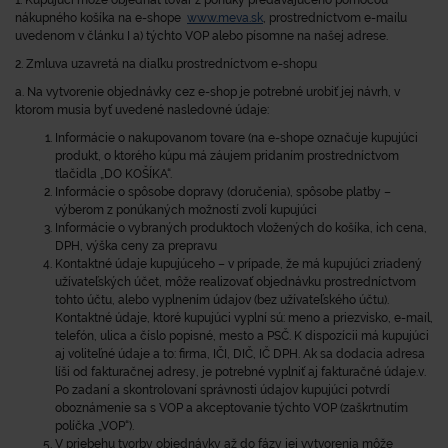
1. Kupujúci môže objednať tovar z ponuky predávajúceho pomocou
nákupného košíka na e-shope
www.meva.sk
, prostredníctvom e-mailu
uvedenom v článku I a) týchto VOP alebo písomne na našej adrese.
2. Zmluva uzavretá na diaľku prostredníctvom e-shopu
a. Na vytvorenie objednávky cez e-shop je potrebné urobiť jej návrh, v
ktorom musia byť uvedené nasledovné údaje:
Informácie o nakupovanom tovare (na e-shope označuje kupujúci
produkt, o ktorého kúpu má záujem pridaním prostredníctvom
tlačidla „DO KOŠÍKA“.
Informácie o spôsobe dopravy (doručenia), spôsobe platby –
výberom z ponúkaných možností zvolí kupujúci
Informácie o vybraných produktoch vložených do košíka, ich cena,
DPH, výška ceny za prepravu
Kontaktné údaje kupujúceho – v prípade, že má kupujúci zriadený
užívateľských účet, môže realizovať objednávku prostredníctvom
tohto účtu, alebo vyplnením údajov (bez užívateľského účtu).
Kontaktné údaje, ktoré kupujúci vyplní sú: meno a priezvisko, e-mail,
telefón, ulica a číslo popisné, mesto a PSČ. K dispozícii má kupujúci
aj voliteľné údaje a to: firma, IČI, DIČ, IČ DPH. Ak sa dodacia adresa
líši od fakturačnej adresy, je potrebné vyplniť aj fakturačné údaje.v.
Po zadaní a skontrolovaní správnosti údajov kupujúci potvrdí
oboznámenie sa s VOP a akceptovanie týchto VOP (zaškrtnutím
políčka „VOP“).
V priebehu tvorby objednávky až do fázy jej vytvorenia môže