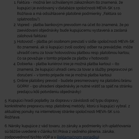
Faktúra - možná len schváleným zákazníkom
(to znamená, že
kupujúci je evidovaný v databáze spoločnosti MEVA-SK s.r.o.
Rožňava a má odsúhlasené platobné podmienky „Faktúra so
splatnosťou“).
Vopred - platba bankovým prevodom na účet
(to znamená, že po
zaevidovaní objednávky bude kupujúcemu vystavená a zaslaná
zálohová faktúra)
Hotovosť – platba pri osobnom prevzatí v sídle spoločnosti MEVA-SK
(to znamená, ak si kupujúci zvolí osobný odber na prevádzke, môže
uhradiť cenu za tovar hotovostnou platbou resp. platobnou kartou,
čo sa považuje v tomto prípade za platbu v hotovosti)
Dobierka - platba kuriérovi (nie je možná platba kartou)
– (to
znamená, že kupujúci uhradí cenu za tovar a služby prepravcovi pri
doručení – v tomto prípade nie je možná platba kartou)
Online platobný prevod - budete presmerovaný na platobnú bránu
GOPAY - (po uhradení objednávky je nutné vrátiť sa späť na stránku
predajcu kôli potvrdeniu objednávky)
5. Kupujúci hradí poplatky za dopravu v závislosti od typu dopravy,
konkrétneho prepravcu resp. platobnej metódy, ktorú si kupujúci vybral z
aktuálnej ponuky na internetovej stránke spoločnosti MEVA-SK s.r.o.
Rožňava.
6. Nároky kupujúce z vád tovaru, zo záruky a podmienky ich uplatňovania
sú bližšie uvedené v článku IV.( Práva z vadného plnenia, záruka,
zodpovednosť týchto VOP a v
Reklamačnom poriadku
)