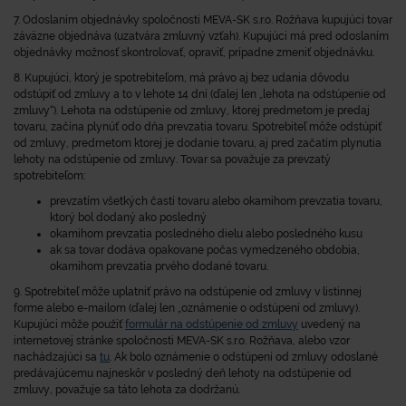
7. Odoslaním objednávky spoločnosti MEVA-SK s.r.o. Rožňava kupujúci tovar
záväzne objednáva (uzatvára zmluvný vzťah). Kupujúci má pred odoslaním
objednávky možnosť skontrolovať, opraviť, prípadne zmeniť objednávku.
8. Kupujúci, ktorý je spotrebiteľom, má právo aj bez udania dôvodu
odstúpiť od zmluvy a to v lehote 14 dní (ďalej len „lehota na odstúpenie od
zmluvy“). Lehota na odstúpenie od zmluvy, ktorej predmetom je predaj
tovaru, začína plynúť odo dňa prevzatia tovaru. Spotrebiteľ môže odstúpiť
od zmluvy, predmetom ktorej je dodanie tovaru, aj pred začatím plynutia
lehoty na odstúpenie od zmluvy. Tovar sa považuje za prevzatý
spotrebiteľom:
prevzatím všetkých častí tovaru alebo okamihom prevzatia tovaru,
ktorý bol dodaný ako posledný
okamihom prevzatia posledného dielu alebo posledného kusu
ak sa tovar dodáva opakovane počas vymedzeného obdobia,
okamihom prevzatia prvého dodané tovaru.
9. Spotrebiteľ môže uplatniť právo na odstúpenie od zmluvy v listinnej
forme alebo e-mailom (ďalej len „oznámenie o odstúpení od zmluvy).
Kupujúci môže použiť
formulár na odstúpenie od zmluvy
uvedený na
internetovej stránke spoločnosti MEVA-SK s.r.o. Rožňava, alebo vzor
nachádzajúci sa
tu
. Ak bolo oznámenie o odstúpení od zmluvy odoslané
predávajúcemu najneskôr v posledný deň lehoty na odstúpenie od
zmluvy, považuje sa táto lehota za dodržanú.