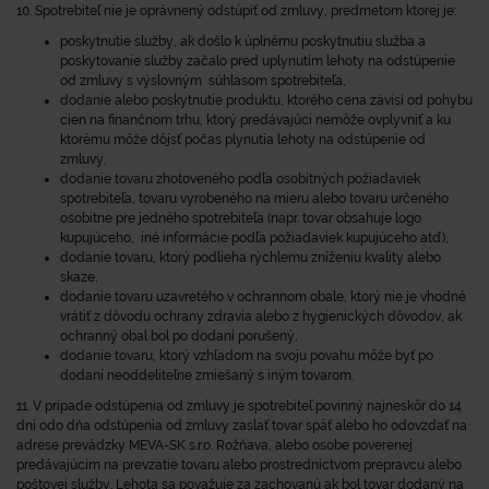
10. Spotrebiteľ nie je oprávnený odstúpiť od zmluvy, predmetom ktorej je:
poskytnutie služby, ak došlo k úplnému poskytnutiu služba a
poskytovanie služby začalo pred uplynutím lehoty na odstúpenie
od zmluvy s výslovným súhlasom spotrebiteľa,
dodanie alebo poskytnutie produktu, ktorého cena závisí od pohybu
cien na finančnom trhu, ktorý predávajúci nemôže ovplyvniť a ku
ktorému môže dôjsť počas plynutia lehoty na odstúpenie od
zmluvy,
dodanie tovaru zhotoveného podľa osobitných požiadaviek
spotrebiteľa, tovaru vyrobeného na mieru alebo tovaru určeného
osobitne pre jedného spotrebiteľa (napr. tovar obsahuje logo
kupujúceho, iné informácie podľa požiadaviek kupujúceho atď),
dodanie tovaru, ktorý podlieha rýchlemu zníženiu kvality alebo
skaze,
dodanie tovaru uzavretého v ochrannom obale, ktorý nie je vhodné
vrátiť z dôvodu ochrany zdravia alebo z hygienických dôvodov, ak
ochranný obal bol po dodaní porušený,
dodanie tovaru, ktorý vzhľadom na svoju povahu môže byť po
dodaní neoddeliteľne zmiešaný s iným tovarom.
11. V prípade odstúpenia od zmluvy je spotrebiteľ povinný najneskôr do 14
dní odo dňa odstúpenia od zmluvy zaslať tovar späť alebo ho odovzdať na
adrese prevádzky MEVA-SK s.r.o. Rožňava, alebo osobe poverenej
predávajúcim na prevzatie tovaru alebo prostredníctvom prepravcu alebo
poštovej služby. Lehota sa považuje za zachovanú ak bol tovar dodaný na