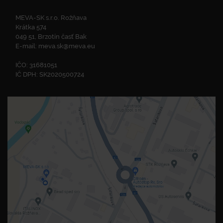
MEVA-SK s.r.o. Rožňava
Krátka 574
049 51, Brzotín časť Bak
E-mail:
meva.sk@meva.eu
IČO: 31681051
IČ DPH: SK2020500724