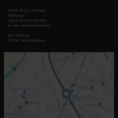
MEVA-SK s.r.o. Rožňava
Krátka 574
049 51, Brzotín časť Bak
E-mail:
meva.sk@meva.eu
IČO: 31681051
IČ DPH: SK2020500724