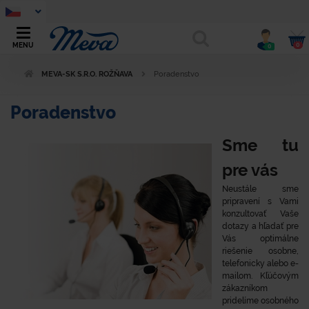
0
MENU
0
MEVA-SK S.R.O. ROŽŇAVA
Poradenstvo
Poradenstvo
Sme tu
pre vás
Neustále sme
pripravení s Vami
konzultovať Vaše
dotazy a hľadať pre
Vás optimálne
riešenie osobne,
telefonicky alebo e-
mailom. Kľúčovým
zákazníkom
pridelíme osobného