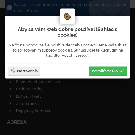
Súhlasím so spracovaním osobných údajov pre zasielanie
newsletterov
UŽITOČNÉ INFORMÁCIE
Aby sa vám web dobre používal (Súhlas s
cookies)
O nás
Na čo najpohodlnejšie používanie webu potrebujeme váš súhlas
Poradenstvo
so spracovaním súborov cookies. Súhlas udelíte kliknutím na
Reklamačný poriadok
tlačidlo "Povoliť všetko".
Objednávka newsletterů
VOP - obchodné podmienky
Nastavenia
Povoliť všetko
Obnova lesa
Enviromentálna politika
Politika kvality
ISO certifikáty
Zelená linka
Dopytový formulár
ADRESA