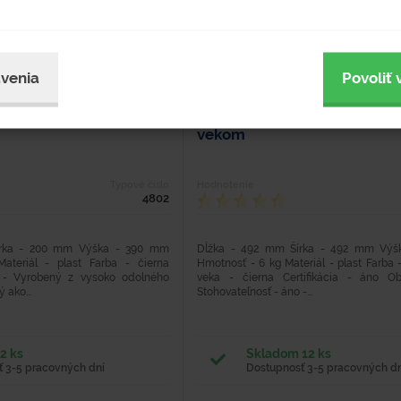
venia
Povoliť 
M 20 l
Plastový sud 120 l s odníma
vekom
Typové číslo
Hodnotenie
4802
írka - 200 mm Výška - 390 mm
Dĺžka - 492 mm Šírka - 492 mm Vý
ateriál - plast Farba - čierna
Hmotnosť - 6 kg Materiál - plast Farba
o - Vyrobený z vysoko odolného
veka - čierna Certifikácia - áno O
 ako...
Stohovateľnosť - áno -...
2 ks
Skladom 12 ks
 3-5 pracovných dní
Dostupnosť 3-5 pracovných dn