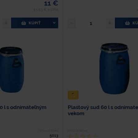
11 €
13,53 € s DPH
KÚPIŤ
KÚ
30 l s odnímateľným
Plastový sud 60 l s odnímat
vekom
Typové číslo
Hodnotenie
5013