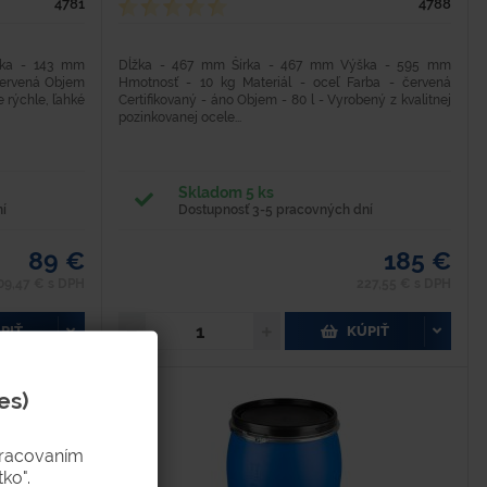
4781
4788
ška - 143 mm
Dĺžka - 467 mm Šírka - 467 mm Výška - 595 mm
 červená Objem
Hmotnosť - 10 kg Materiál - oceľ Farba - červená
e rýchle, ľahké
Certifikovaný - áno Objem - 80 l - Vyrobený z kvalitnej
pozinkovanej ocele...
Skladom 5 ks
í
Dostupnosť 3-5 pracovných dní
89 €
185 €
09,47 € s DPH
227,55 € s DPH
PIŤ
KÚPIŤ
es)
pracovaním
ko".