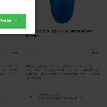
všetko
teľným
Plastový sud 220 l s odnímateľným
vekom
Typové číslo
Hodnotenie
Typové číslo
5001
5002
ška - 800 mm
Dĺžka - 590 mm Šírka - 590 mm Výška - 975 mm
 - modrá Farba
Hmotnosť - 7,4 kg Nosnosť (tr. I/II, III) - 320/480 kg
bjem - 120 l
Materiál - plast Farba - modrá Farba veka - čierna
Certifikácia -...
Skladom 1 ks
í
Dostupnosť 3-5 pracovných dní