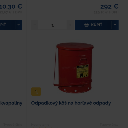
10,30 €
292 €
12,67 € s DPH
359,16 € s DPH
PIŤ
KÚPIŤ
 kvapaliny
Odpadkový kôš na horľavé odpady
Typové číslo
Hodnotenie
Typové číslo