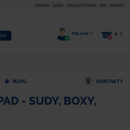
Katalogy
Letáky
Dopytový formulár
Blog
Kontakty
0
Môj účet
€
DAŤ
0
0
BLOG
KONTAKTY
D - SUDY, BOXY,