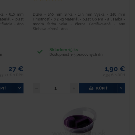
ška - 610 mm
Dĺžka - 190 mm Šírka - 143 mm Výška - 248 mm
eriál - plast
Hmotnosť - 0,2 kg Materiál - plast Objem - 5 l Farba -
ifikácia - áno
modrá farba veka - čierna Certifikované - áno
Stohovateľnosť - áno -...
Skladom 15 ks
í
Dostupnosť 3-5 pracovných dní
27 €
1,90 €
33,21 € s DPH
2,34 € s DPH
PIŤ
KÚPIŤ