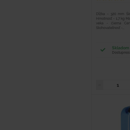
Dĺžka - 320 mm Š
Hmotnosť - 1,7 kg Ma
veka - čierna Cer
Stohovateľnosť -...
Skladom 
Dostupnosť