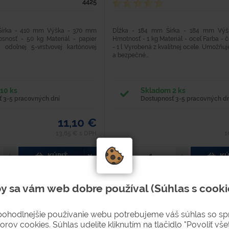
4425
Šírka - 410 mm Výška - 370 mm
Dĺžka - 184 mm Šírka - 184 mm Vý
snosť - 50 kg Materiál - papier
Hmotnosť - 1 kg Materiál - oceľ Farba -
odolnej 5-vrstvovej kartónovej
- 1 l Vyrobená z kvalitnej ocele. Umožňuj
a bezpečné...
10 ks
Skladom 2 ks
 3-5 pracovných dní
Dostupnosť 3-5 pracovných dn
11,10 €
13,65 € s DPH
1
KÚPIŤ
KÚ
y sa vám web dobre používal (Súhlas s cooki
pohodlnejšie používanie webu potrebujeme váš súhlas so s
orov cookies. Súhlas udelíte kliknutím na tlačidlo "Povoliť všet