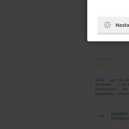
Nasta
Kanister na PH
Hodnotenie
Dĺžka - 350 mm Š
Hmotnosť - 1 kg M
Certifikovaný - án
polyetylénu. - Vhodný
Skladom 
Dostupnosť