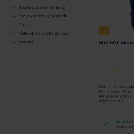
Koše na psie exkrementy
Stojany a držiaky na vrecia
Vrecia
Veľkoobjemové kontajnery
Sud 60 l lakov
Ostatné
Hodnotenie
Materiál: Oceľový p
60 l Priemer: 370 m
Prevedenie: 2 zátky v
objemom 60 l s...
Skladom 
Dostupnosť