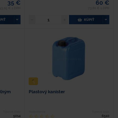
35 €
60 €
43,05 € s DPH
73,80 € s DPH
PIŤ
KÚPIŤ
eľným
Plastový kanister
Typové číslo
Hodnotenie
Typové číslo
5014
6510