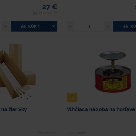
27 €
33,21 € s DPH
KÚPIŤ
KÚ
na žiarivky
Vlhčiaca nádoba na horľavé
Typové číslo
Hodnotenie