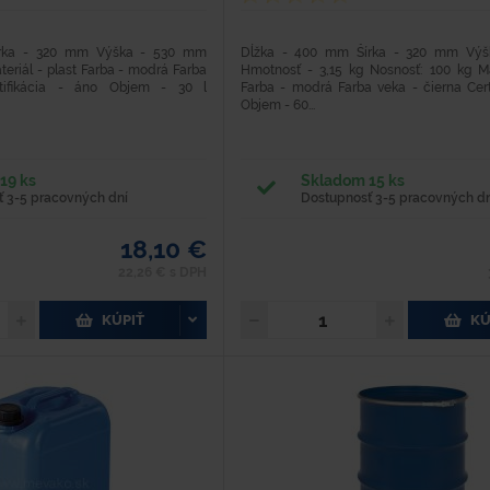
írka - 320 mm Výška - 530 mm
Dĺžka - 400 mm Šírka - 320 mm Vý
teriál - plast Farba - modrá Farba
Hmotnosť - 3,15 kg Nosnosť: 100 kg Mat
tifikácia - áno Objem - 30 l
Farba - modrá Farba veka - čierna Cert
Objem - 60...
19 ks
Skladom 15 ks
 3-5 pracovných dní
Dostupnosť 3-5 pracovných dn
18,10 €
22,26 € s DPH
KÚPIŤ
KÚ