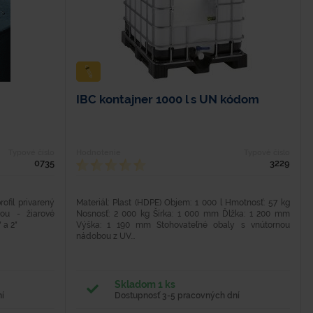
IBC kontajner 1000 l s UN kódom
Typové číslo
Hodnotenie
Typové číslo
0735
3229
ofil privarený
Materiál: Plast (HDPE) Objem: 1 000 l Hmotnosť: 57 kg
ou - žiarové
Nosnosť: 2 000 kg Šírka: 1 000 mm Ďlžka: 1 200 mm
 a 2"
Výška: 1 190 mm Stohovateľné obaly s vnútornou
nádobou z UV...
Skladom 1 ks
í
Dostupnosť 3-5 pracovných dní