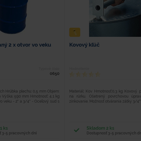
aný 2 x otvor vo veku
Kovový kľúč
Typové číslo
Hodnotenie
0650
lech Hrúbka plechu: 0,5 mm Objem:
Materiál: Kov Hmotnosť:0,3 kg Kovový pr
m Výška: 590 mm Hmotnosť: 4,1 kg
na rúrku. Ošetrený povrchovou úprav
o veku - 2" a 3/4" - Oceľový sud s
zinkovanie. Možnosť otvárania zátky 3/4""
1 ks
Skladom 2 ks
 3-5 pracovných dní
Dostupnosť 3-5 pracovných dn