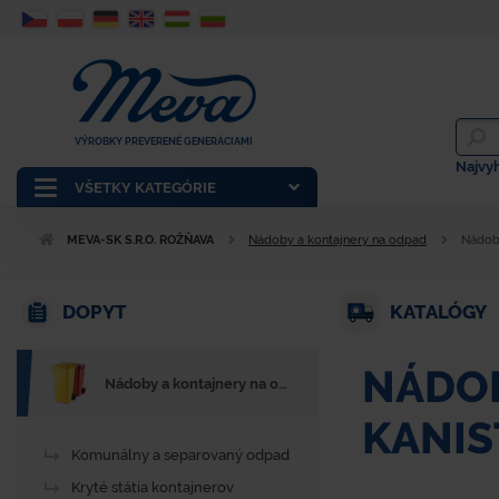
VÝROBKY PREVERENÉ GENERÁCIAMI
Najvy
VŠETKY KATEGÓRIE
MEVA-SK S.R.O. ROŽŇAVA
Nádoby a kontajnery na odpad
Nádoby
DOPYT
KATALÓGY
NÁDOB
Nádoby a kontajnery na odpad
KANIS
Komunálny a separovaný odpad
Kryté státia kontajnerov