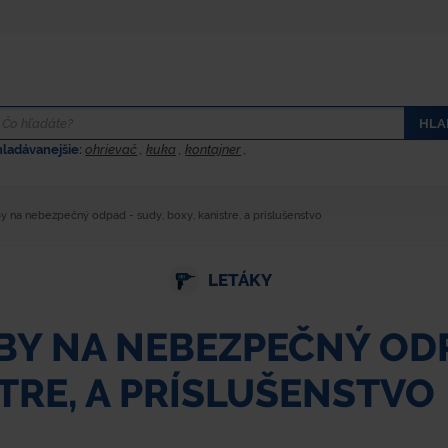
HLA
hladávanejšie:
ohrievač
,
kuka
,
kontajner
,
 na nebezpečný odpad - sudy, boxy, kanistre, a príslušenstvo
LETÁKY
Y NA NEBEZPEČNÝ ODPA
TRE, A PRÍSLUŠENSTVO