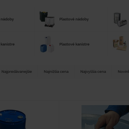
 nádoby
Plastové nádoby
kanistre
Plastové kanistre
Najpredávanejšie
Najnižšia cena
Najvyššia cena
Novin