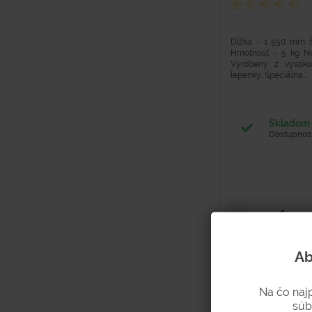
Dĺžka - 1 550 mm 
Hmotnosť - 5 kg No
Vyrobený z vysoko 
lepenky. Špeciálna...
Skladom 
Dostupnosť
Ab
Na čo naj
súb