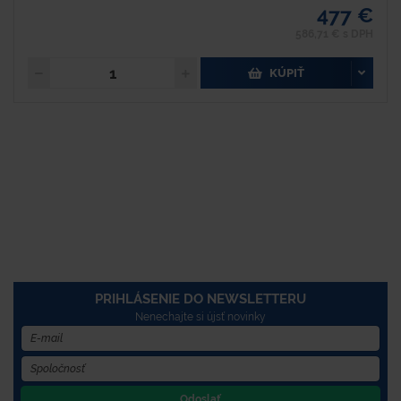
477 €
586,71 € s DPH
KÚPIŤ
PRIHLÁSENIE DO NEWSLETTERU
Nenechajte si újsť novinky
Odoslať