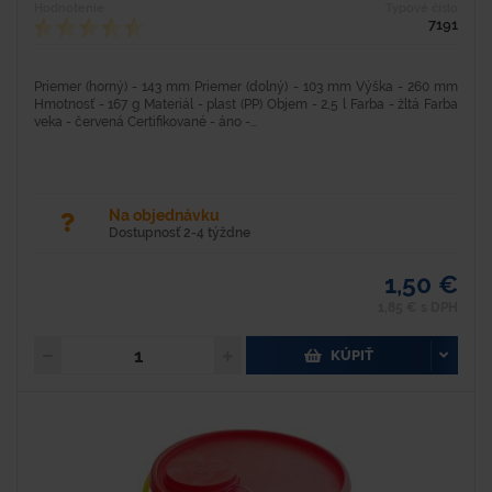
Hodnotenie
Typové číslo
7191
Priemer (horný) - 143 mm Priemer (dolný) - 103 mm Výška - 260 mm
Hmotnosť - 167 g Materiál - plast (PP) Objem - 2,5 l Farba - žltá Farba
veka - červená Certifikované - áno -...
Na objednávku
Dostupnosť 2-4 týždne
1,50 €
1,85 € s DPH
KÚPIŤ