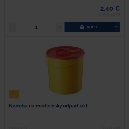
2,40 €
2,95 € s DPH
KÚPIŤ
Nádoba na medicínsky odpad 10 l
Hodnotenie
Typové číslo