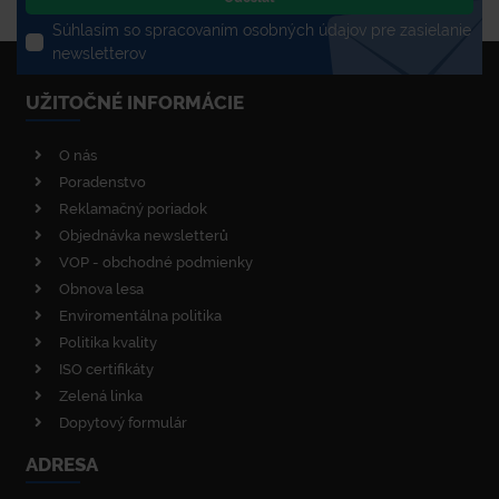
Súhlasím so spracovaním osobných údajov pre zasielanie
newsletterov
UŽITOČNÉ INFORMÁCIE
O nás
Poradenstvo
Reklamačný poriadok
Objednávka newsletterů
VOP - obchodné podmienky
Obnova lesa
Enviromentálna politika
Politika kvality
ISO certifikáty
Zelená linka
Dopytový formulár
ADRESA