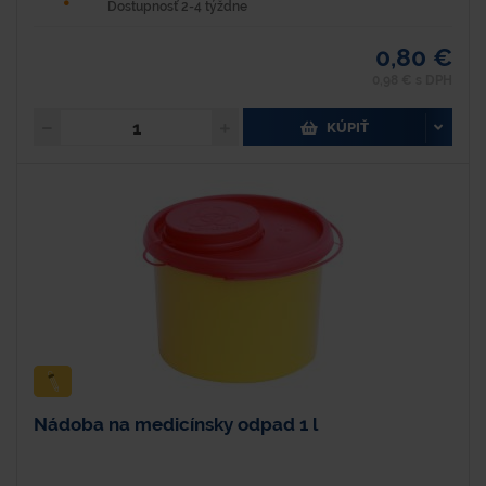
Dostupnosť 2-4 týždne
0,80 €
0,98 € s DPH
KÚPIŤ
Nádoba na medicínsky odpad 1 l