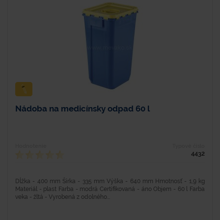
Nádoba na medicínsky odpad 60 l
Hodnotenie
Typové číslo
4432
Dĺžka - 400 mm Šírka - 335 mm Výška - 640 mm Hmotnosť - 1,9 kg
Materiál - plast Farba - modrá Certifikovaná - áno Objem - 60 l Farba
veka - žltá - Vyrobená z odolného...