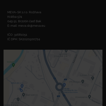
MEVA-SK s.r.o. Rožňava
Krátka 574
049 51, Brzotín časť Bak
E-mail:
meva.sk@meva.eu
IČO: 31681051
IČ DPH: SK2020500724