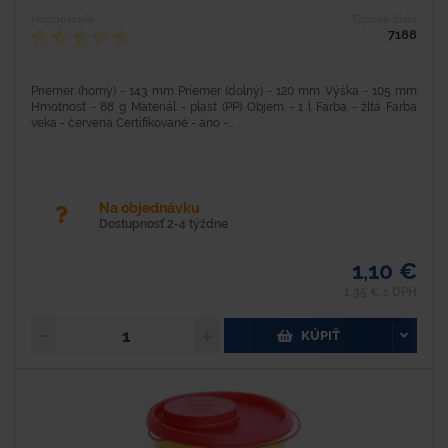
Hodnotenie
Typové číslo
7188
Priemer (horný) - 143 mm Priemer (dolný) - 120 mm Výška - 105 mm
Hmotnosť - 88 g Materiál - plast (PP) Objem - 1 l Farba - žltá Farba
veka - červená Certifikované - áno -...
Na objednávku
Dostupnosť 2-4 týždne
1,10 €
1,35 € s DPH
KÚPIŤ