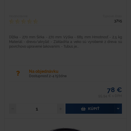
Hodnotenie
Typové číslo
3715
Dĺžka - 270 mm Šírka - 270 mm Výška - 685 mm Hmotnosť - 2,5 kg
Materiál - drevo/akrylát - Základňa a veko sú vyrobené z dreva sú
povrchovo upravené lakovaním. - Tubus je...
Na objednávku
Dostupnosť 2-4 týždne
78 €
95,94 € s DPH
KÚPIŤ