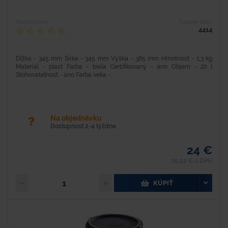
Hodnotenie
Typové číslo
4414
Dĺžka - 345 mm Šírka - 345 mm Výška - 385 mm Hmotnosť - 1,3 kg
Materiál - plast Farba - biela Certifikovaný - áno Objem - 20 l
Stohovateľnosť - áno Farba veka -...
Na objednávku
Dostupnosť 2-4 týždne
24 €
29,52 € s DPH
KÚPIŤ