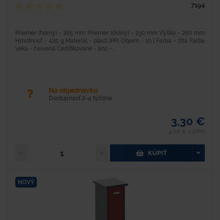
7194
Priemer (horný) - 265 mm Priemer (dolný) - 230 mm Výška - 260 mm
Hmotnosť - 425 g Materiál - plast (PP) Objem - 10 l Farba - žltá Farba
veka - červená Certifikované - áno -...
Na objednávku
Dostupnosť 2-4 týždne
3,30 €
4,06 € s DPH
KÚPIŤ
NOVÝ