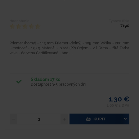
Hodnotenie
Typové číslo
7190
Priemer (horný) - 143 mm Priemer (dolný) - 109 mm Výška - 200 mm
Hmotnosť - 139 g Materiál - plast (PP) Objem - 2 l Farba - žltá Farba
veka - červená Certifikované - áno -...
Skladom 17 ks
Dostupnosť 3-5 pracovných dní
1,30 €
1,60 € s DPH
KÚPIŤ