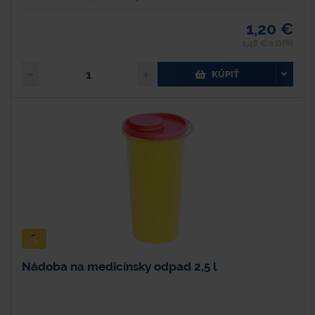
1,20 €
1,48 € s DPH
KÚPIŤ
Nádoba na medicínsky odpad 2,5 l