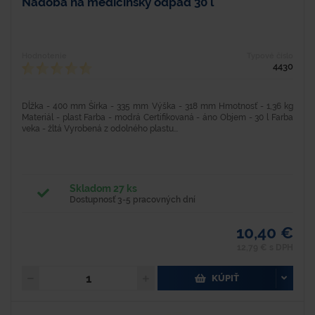
Nádoba na medicínsky odpad 30 l
Hodnotenie
Typové číslo
4430
Dĺžka - 400 mm Šírka - 335 mm Výška - 318 mm Hmotnosť - 1,36 kg
Materiál - plast Farba - modrá Certifikovaná - áno Objem - 30 l Farba
veka - žltá Vyrobená z odolného plastu...
Skladom 27 ks
Dostupnosť 3-5 pracovných dní
10,40 €
12,79 € s DPH
KÚPIŤ