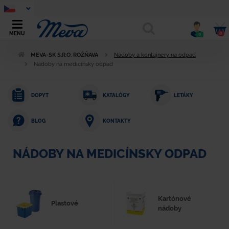
0
MENU
0
MEVA-SK S.R.O. ROŽŇAVA
Nádoby a kontajnery na odpad
Nádoby na medicínsky odpad
DOPYT
KATALÓGY
LETÁKY
KONTAKTY
BLOG
NÁDOBY NA MEDICÍNSKY ODPAD
Kartónové
Plastové
nádoby