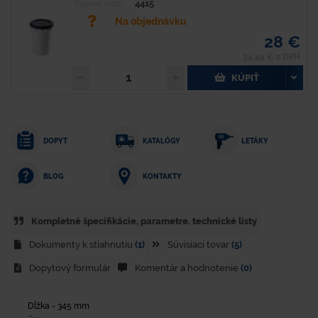
4415
Typové číslo
Na objednávku
28 €
34,44 € s DPH
KÚPIŤ
DOPYT
KATALÓGY
LETÁKY
KONTAKTY
BLOG
Kompletné špecifikácie, parametre. technické listy
Dokumenty k stiahnutiu
(1)
Súvisiaci tovar
(5)
Dopytový formulár
Komentár a hodnotenie
(0)
Dĺžka - 345 mm