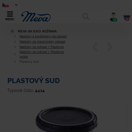
0
MENU
0
MEVA-SK S.R.O. ROŽŇAVA
Nádoby a kontajnery na odpad
Nádoby na medicínsky odpad
Nádoby na odpad / Plastové
Nádoby na odpad / Plastové
velké
Plastový sud
PLASTOVÝ SUD
Typové číslo:
4414