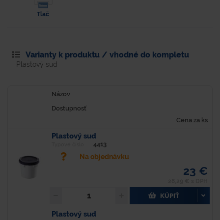
Tlač
Varianty k produktu / vhodné do kompletu
Plastový sud
Názov
Dostupnosť
Cena za ks
Plastový sud
4413
Typové číslo
Na objednávku
23 €
28,29 € s DPH
KÚPIŤ
Plastový sud