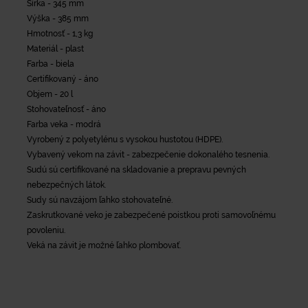
Šírka - 345 mm
Výška - 385 mm
Hmotnosť - 1,3 kg
Materiál - plast
Farba - biela
Certifikovaný - áno
Objem - 20 l
Stohovateľnosť - áno
Farba veka - modrá
Vyrobený z polyetylénu s vysokou hustotou (HDPE).
Vybavený vekom na závit - zabezpečenie dokonalého tesnenia.
Sudú sú certifikované na skladovanie a prepravu pevných
nebezpečných látok.
Sudy sú navzájom ľahko stohovateľné.
Zaskrutkované veko je zabezpečené poistkou proti samovoľnému
povoleniu.
Veká na závit je možné ľahko plombovať.