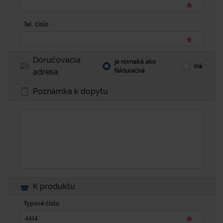
Tel. číslo
Doručovacia
je rovnaká ako
Iná
adresa
fakturačná
Poznámka k dopytu
K produktu
Typové číslo