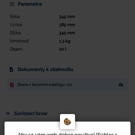
Parametre
Šírka
345
mm
Výška
385
mm
Dĺžka
345
mm
Hmotnosť
1,3
kg
Objem
20
l
Dokumenty k stiahnutiu
Strana v tlačenom katalógu: 121
Súvisiaci tovar
Aby sa vám web dobre používal (Súhlas s