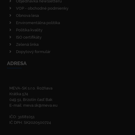
Objednávka newsletterů
VOP - obchodné podmienky
Obnova lesa
Enviromentálna politika
Politika kvality
ISO certifikáty
Zelená linka
Dopytový formulár
ADRESA
MEVA-SK s.r.o. Rožňava
Krátka 574
049 51, Brzotín časť Bak
E-mail:
meva.sk@meva.eu
IČO: 31681051
IČ DPH: SK2020500724