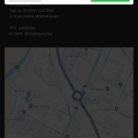
Krátka 574
049 51, Brzotín časť Bak
E-mail:
meva.sk@meva.eu
IČO: 31681051
IČ DPH: SK2020500724