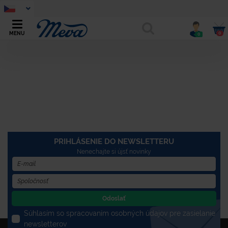
0
MENU
0
PRIHLÁSENIE DO NEWSLETTERU
Nenechajte si újsť novinky
Odoslať
Súhlasím so spracovaním osobných údajov pre zasielanie
newsletterov