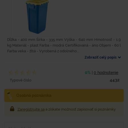
Dĺžka - 400 mm Šírka - 335 mm Výška - 640 mm Hmotnosť - 1,9
kg Materiál - plast Farba - modrá Certifikovaná - áno Objem - 60 l
Farba veka - žltá - Vyrobená z odolného...
Zobraziť celý popis
0%
|
0 hodnotenie
4432
Typové číslo
Osobná poznámka
Zaregistrujte sa
a získate možnosť zapisovať si poznámky