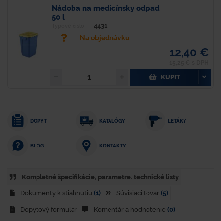
Nádoba na medicínsky odpad
50 l
4431
Typové číslo
Na objednávku
12,40 €
15,25 € s DPH
KÚPIŤ
DOPYT
KATALÓGY
LETÁKY
KONTAKTY
BLOG
Kompletné špecifikácie, parametre. technické listy
Dokumenty k stiahnutiu
(1)
Súvisiaci tovar
(5)
Dopytový formulár
Komentár a hodnotenie
(0)