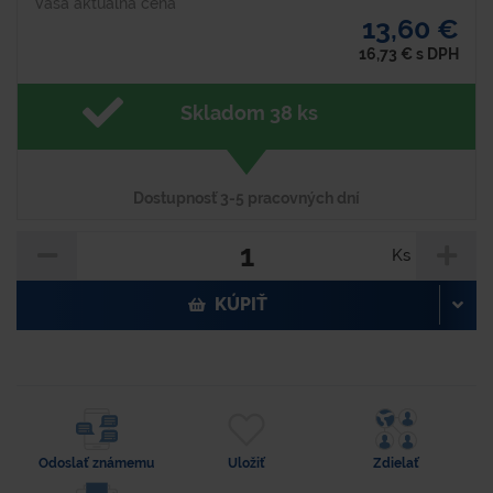
Vaša aktuálna cena
13,60 €
16,73
€
s DPH
Skladom 38 ks
Dostupnosť 3-5 pracovných dní
Ks
KÚPIŤ
Odoslať známemu
Uložiť
Zdielať