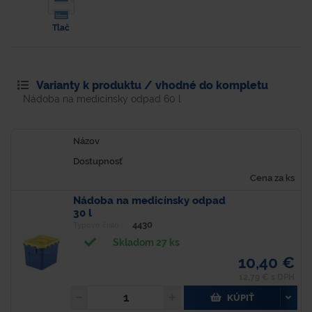
Tlač
Varianty k produktu / vhodné do kompletu
Nádoba na medicínsky odpad 60 l
Názov
Dostupnosť
Cena za ks
Nádoba na medicínsky odpad
30 l
4430
Typové číslo
Skladom 27 ks
10,40 €
12,79 € s DPH
KÚPIŤ