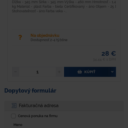
Dĺžka - 345 mm Šírka - 345 mm Výška - 460 mm Hmotnosť - 1,4
D
kg Materiál - plast Farba - biela Certifikovaný - áno Objem - 25 l
M
Stohovateľnosť - áno Farba veka -...
Vy
Na objednávku
Dostupnosť 2-4 týždne
28 €
34,44 € s DPH
KÚPIŤ
Dopytový formulár
Fakturačná adresa
Cenová ponuka na firmu
Meno