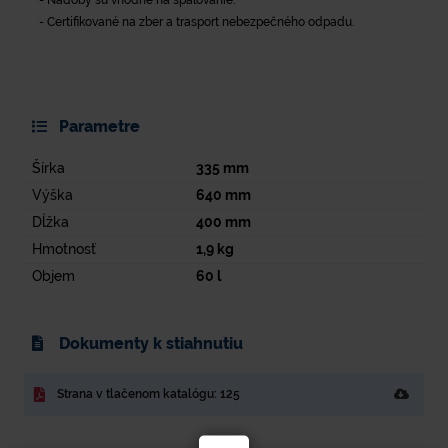
- Certifikované na zber a trasport nebezpečného odpadu.
Parametre
Šírka
335
mm
Výška
640
mm
Dĺžka
400
mm
Hmotnosť
1,9
kg
Objem
60
l
Dokumenty k stiahnutiu
Strana v tlačenom katalógu: 125