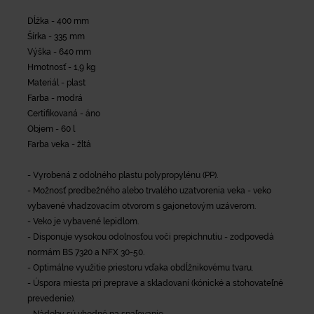
Dĺžka - 400 mm
Šírka - 335 mm
Výška - 640 mm
Hmotnosť - 1,9 kg
Materiál - plast
Farba - modrá
Certifikovaná - áno
Objem - 60 l
Farba veka - žltá
- Vyrobená z odolného plastu polypropylénu (PP).
- Možnosť predbežného alebo trvalého uzatvorenia veka - veko
vybavené vhadzovacím otvorom s gajonetovým uzáverom.
- Veko je vybavené lepidlom.
- Disponuje vysokou odolnosťou voči prepichnutiu - zodpovedá
normám BS 7320 a NFX 30-50.
- Optimálne využitie priestoru vďaka obdĺžnikovému tvaru.
- Úspora miesta pri preprave a skladovaní (kónické a stohovateľné
prevedenie).
- Nádoby sú vhodné na spaľovanie.