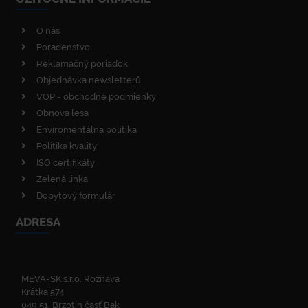
O nás
Poradenstvo
Reklamačný poriadok
Objednávka newsletterů
VOP - obchodné podmienky
Obnova lesa
Enviromentálna politika
Politika kvality
ISO certifikáty
Zelená linka
Dopytový formulár
ADRESA
MEVA-SK s.r.o. Rožňava
Krátka 574
049 51, Brzotín časť Bak