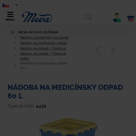
0
MENU
0
MEVA-SK S.R.O. ROŽŇAVA
Nádoby a kontajnery na odpad
Nádoby na medicínsky odpad
Nádoby na odpad / Plastové
Nádoby na odpad / Plastové
velké
Nádoba na medicínsky odpad
60 l
NÁDOBA NA MEDICÍNSKY ODPAD
60 L
Typové číslo:
4432