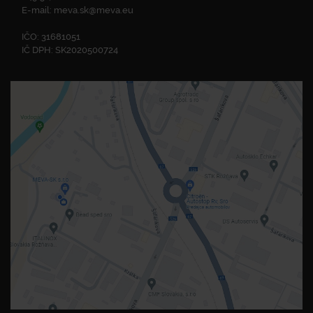
E-mail:
meva.sk@meva.eu
IČO: 31681051
IČ DPH: SK2020500724