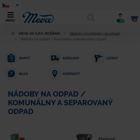
0
MENU
0
MEVA-SK S.R.O. ROŽŇAVA
Nádoby a kontajnery na odpad
Nádoby na odpad / Komunálny a separovaný odpad
DOPYT
KATALÓGY
LETÁKY
KONTAKTY
BLOG
NÁDOBY NA ODPAD /
KOMUNÁLNY A SEPAROVANÝ
ODPAD
Plastové