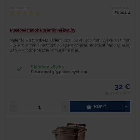
Hodnotenie
Typové číslo
E0004-4
Plastová nádoba prémiovej kvality
Materiál: Plast (HDPE) Objem: 120 l Šírka: 480 mm Výška: 945 mm
Hĺbka: 540 mm Hmotnosť: 7,6 kg Maximálna hmotnosť nádoby: 60kg
(±5%) - Vhodné na zber komunálneho aj...
Skladom 367 ks
Dostupnosť 3-5 pracovných dní
32 €
39,36 € s DPH
KÚPIŤ