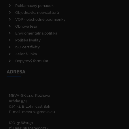
Reklamačný poriadok
Objednávka newsletterů
VOP - obchodné podmienky
Obnova lesa
Enviromentálna politika
Politika kvality
ISO certifikáty
Zelená linka
Dopytový formulár
ADRESA
MEVA-SK s.r.o. Rožňava
Krátka 574
049 51, Brzotín časť Bak
E-mail:
meva.sk@meva.eu
IČO: 31681051
IČ DPH: SK2020500724