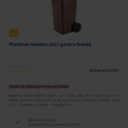
Plastová nádoba 120 l gastro hnedá
Hodnotenie
Typové číslo
E0004-5GASTRO
Plastová nádoba prémiovej kvality
Materiál: Plast (HDPE) Objem: 120 l Šírka: 480 mm Výška: 945 mm
Hĺbka: 540 mm Hmotnosť: 7,6 kg Maximálna hmotnosť nádoby: 60kg
(±5%) - Vyrobené z plastu – Polyetylén s...
Skladom 62 ks
Dostupnosť 3-5 pracovných dní