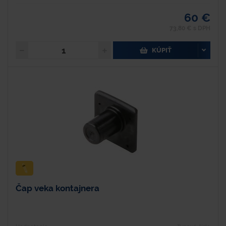
60 €
73,80 € s DPH
KÚPIŤ
Čap veka kontajnera