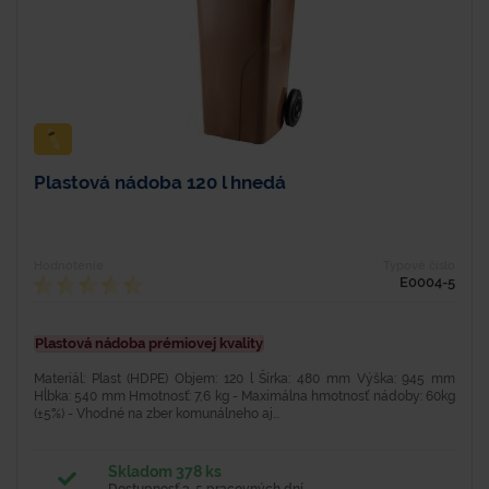
Plastová nádoba 120 l hnedá
Hodnotenie
Typové číslo
E0004-5
Plastová nádoba prémiovej kvality
Materiál: Plast (HDPE) Objem: 120 l Šírka: 480 mm Výška: 945 mm
Hĺbka: 540 mm Hmotnosť: 7,6 kg - Maximálna hmotnosť nádoby: 60kg
(±5%) - Vhodné na zber komunálneho aj...
Skladom 378 ks