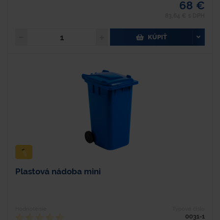
68 €
83,64 € s DPH
KÚPIŤ
Plastová nádoba mini
Hodnotenie
Typové číslo
0031-1