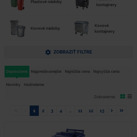
Plastové nádoby
kontajnery
Kovové
Kovové nádoby
kontajnery
ZOBRAZIŤ FILTRE
Doporučené
Najpredávanejšie
Najnižšia cena
Najvyššia cena
Novinky
Hodnotenie
Zobrazenie:
1
2
3
4
…
11
12
13