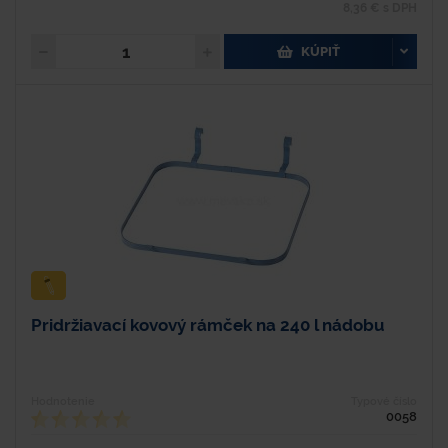
8,36 € s DPH
KÚPIŤ
Pridržiavací kovový rámček na 240 l nádobu
Hodnotenie
Typové číslo
0058