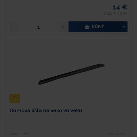
14 €
17,22 € s DPH
KÚPIŤ
Gumová lišta na veko vo veku
Hodnotenie
Typové číslo