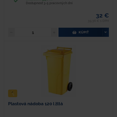
Dostupnosť 3-5 pracovných dní
32 €
39,36 € s DPH
KÚPIŤ
Plastová nádoba 120 l žltá