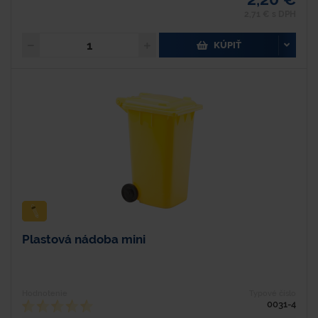
2,71 € s DPH
KÚPIŤ
Plastová nádoba mini
Hodnotenie
Typové číslo
0031-4