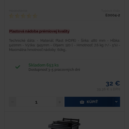
Hodnotenie
Typové číslo
E0004-2
Plastová nádoba prémiovej kvality
Technické dáta: - Materiál: Plast (HDPE) - Šírka: 480 mm - Hĺbka:
540mm - Výška: 945mm - Objem: 120 l - Hmotnosť: 7,6 kg (+/- 5%) -
Maximálna hmotnosť nádoby: 60kg...
Skladom 653 ks
Dostupnosť 3-5 pracovných dní
32 €
39,36 € s DPH
KÚPIŤ