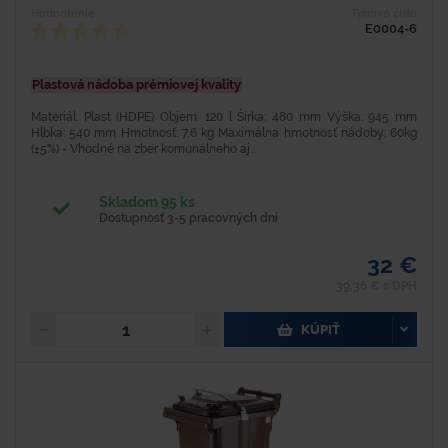
Hodnotenie
Typové číslo
E0004-6
Plastová nádoba prémiovej kvality
Materiál: Plast (HDPE) Objem: 120 l Šírka: 480 mm Výška: 945 mm
Hĺbka: 540 mm Hmotnosť: 7,6 kg Maximálna hmotnosť nádoby: 60kg
(±5%) - Vhodné na zber komunálneho aj...
Skladom 95 ks
Dostupnosť 3-5 pracovných dní
32 €
39,36 € s DPH
KÚPIŤ