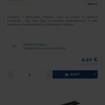
Hodnotenie
Typové číslo
0014-C
Vyrobený z plastového materiálu. Čapy sú určené na plastové
kontajnery - typ 0014 Čapy sa inštalujú priskrutkovaním k veku
kontajnera. Kompatibilné len s kontajnermi výrobcu...
Skladom 295 ks
Dostupnosť 3-5 pracovných dní
4,40 €
5,41 € s DPH
KÚPIŤ