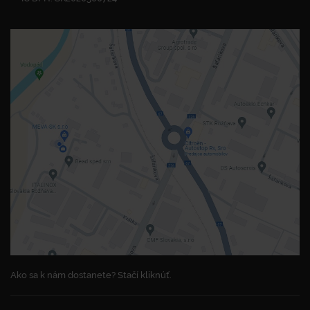
Ako sa k nám dostanete? Stačí kliknúť.