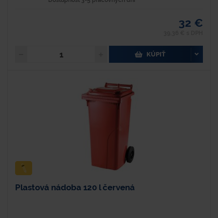
Dostupnosť 3-5 pracovných dní
32 €
39,36 € s DPH
KÚPIŤ
Plastová nádoba 120 l červená