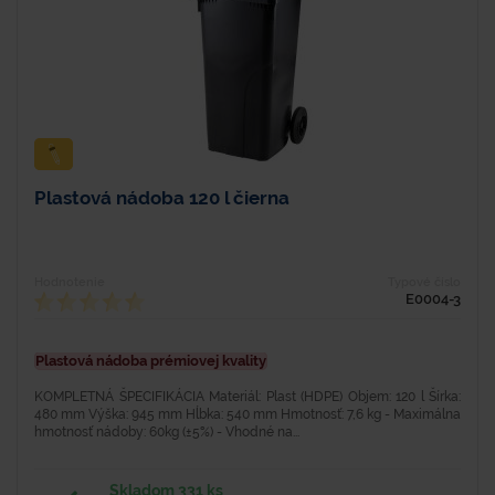
Plastová nádoba 120 l čierna
Hodnotenie
Typové číslo
E0004-3
Plastová nádoba prémiovej kvality
KOMPLETNÁ ŠPECIFIKÁCIA Materiál: Plast (HDPE) Objem: 120 l Šírka:
480 mm Výška: 945 mm Hĺbka: 540 mm Hmotnosť: 7,6 kg - Maximálna
hmotnosť nádoby: 60kg (±5%) - Vhodné na...
Skladom 331 ks