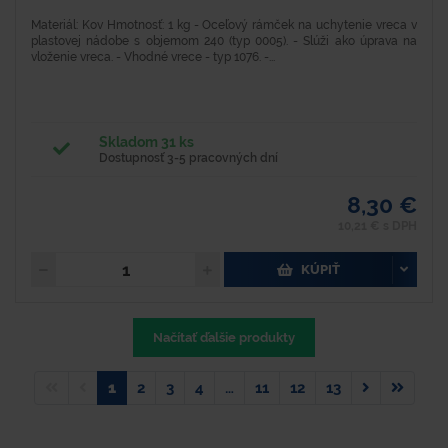
Materiál: Kov Hmotnosť: 1 kg - Oceľový rámček na uchytenie vreca v
plastovej nádobe s objemom 240 (typ 0005). - Slúži ako úprava na
vloženie vreca. - Vhodné vrece - typ 1076. -...
Skladom 31 ks
Dostupnosť 3-5 pracovných dní
8,30 €
10,21 € s DPH
KÚPIŤ
Načítať ďalšie produkty
1
2
3
4
…
11
12
13