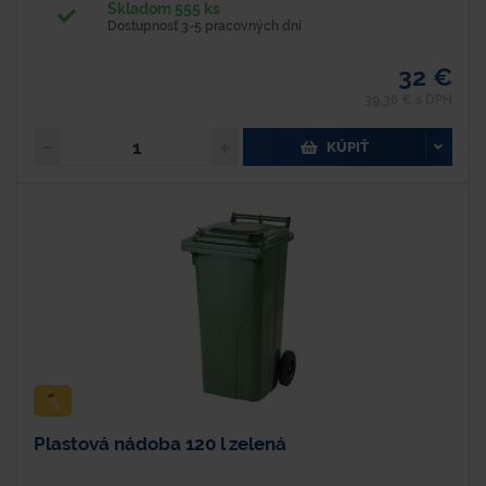
Skladom 555 ks
Dostupnosť 3-5 pracovných dní
32 €
39,36 € s DPH
KÚPIŤ
Plastová nádoba 120 l zelená