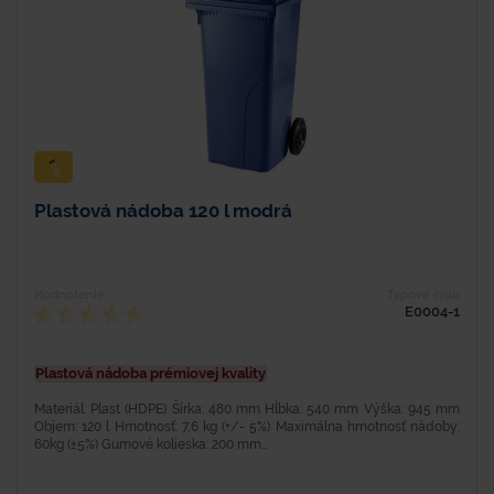
Plastová nádoba 120 l modrá
Hodnotenie
Typové číslo
E0004-1
Plastová nádoba prémiovej kvality
Materiál: Plast (HDPE) Šírka: 480 mm Hĺbka: 540 mm Výška: 945 mm
Objem: 120 l Hmotnosť: 7,6 kg (+/- 5%) Maximálna hmotnosť nádoby:
60kg (±5%) Gumové kolieska: 200 mm...