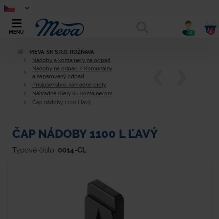
0
MENU
0
MEVA-SK S.R.O. ROŽŇAVA
Nádoby a kontajnery na odpad
Nádoby na odpad / Komunálny
a separovaný odpad
Príslušenstvo, náhradné diely
Náhradné diely ku kontajnerom
Čap nádoby 1100 l ľavý
ČAP NÁDOBY 1100 L ĽAVÝ
Typové číslo:
0014-CL