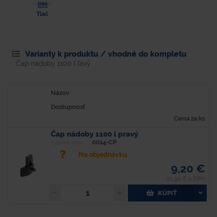
Tlač
Varianty k produktu / vhodné do kompletu
Čap nádoby 1100 l ľavý
Názov
Dostupnosť
Cena za ks
Čap nádoby 1100 l pravý
0014-CP
Typové číslo
Na objednávku
9,20 €
11,32 € s DPH
KÚPIŤ