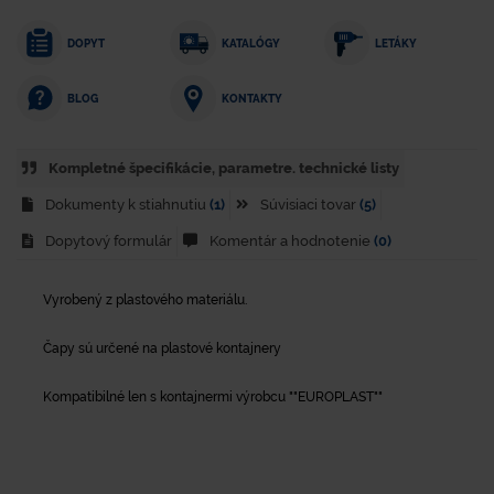
DOPYT
KATALÓGY
LETÁKY
KONTAKTY
BLOG
Kompletné špecifikácie, parametre. technické listy
Dokumenty k stiahnutiu
(1)
Súvisiaci tovar
(5)
Dopytový formulár
Komentár a hodnotenie
(0)
Vyrobený z plastového materiálu.
Čapy sú určené na plastové kontajnery
Kompatibilné len s kontajnermi výrobcu ""EUROPLAST""