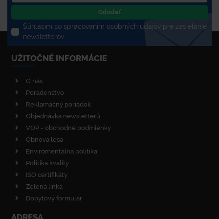
Odoslať
Súhlasím so spracovaním osobných údajov pre zasielanie
newsletterov
UŽITOČNÉ INFORMÁCIE
O nás
Poradenstvo
Reklamačný poriadok
Objednávka newsletterů
VOP - obchodné podmienky
Obnova lesa
Enviromentálna politika
Politika kvality
ISO certifikáty
Zelená linka
Dopytový formulár
ADRESA