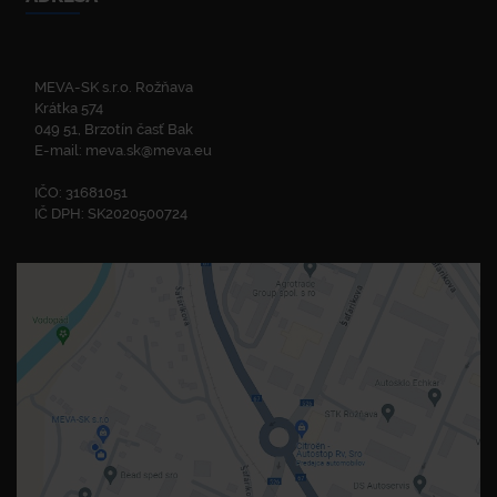
MEVA-SK s.r.o. Rožňava
Krátka 574
049 51, Brzotín časť Bak
E-mail:
meva.sk@meva.eu
IČO: 31681051
IČ DPH: SK2020500724