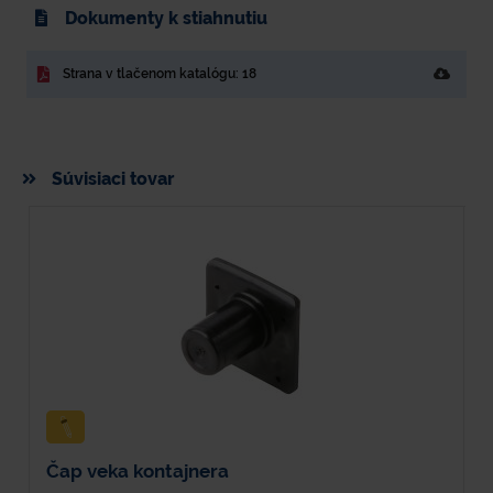
Dokumenty k stiahnutiu
Strana v tlačenom katalógu: 18
Súvisiaci tovar
Čap veka kontajnera
L