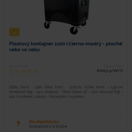
Plastový kontajner 1100 l čierno-modrý - ploché
veko vo veku
Hodnotenie
Typové číslo
E0013-3/1V/V
Dĺžka [mm] - 1380 Šírka [mm] - 1070,00 Výška [mm] - 1390,00
Hmotnosť [kg] - 45.0 Materiál - Plast Objem [l] - 1100 Nosnosť [kg] -
440 Vyrobené z plastu - Polyetylén s vysokou...
Na objednávku
Dostupnosť 2-4 týždne