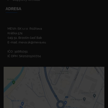
ADRESA
MEVA-SK s.r.o. Rožňava
Krátka 574
049 51, Brzotín časť Bak
E-mail:
meva.sk@meva.eu
IČO: 31681051
IČ DPH: SK2020500724