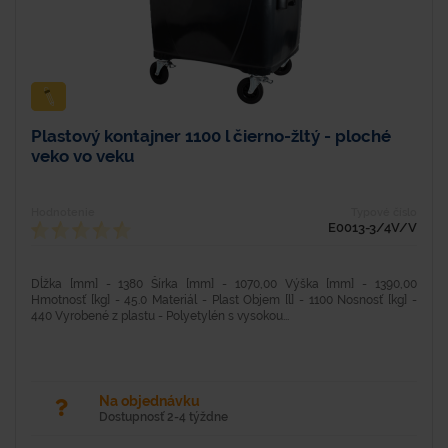
Plastový kontajner 1100 l čierno-žltý - ploché
veko vo veku
Hodnotenie
Typové číslo
E0013-3/4V/V
Dĺžka [mm] - 1380 Šírka [mm] - 1070,00 Výška [mm] - 1390,00
Hmotnosť [kg] - 45.0 Materiál - Plast Objem [l] - 1100 Nosnosť [kg] -
440 Vyrobené z plastu - Polyetylén s vysokou...
Na objednávku
Dostupnosť 2-4 týždne