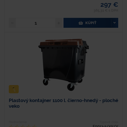
297 €
365,31 € s DPH
KÚPIŤ
Plastový kontajner 1100 l. čierno-hnedý - ploché
veko
Hodnotenie
Typové číslo
E0013-3/5V/V