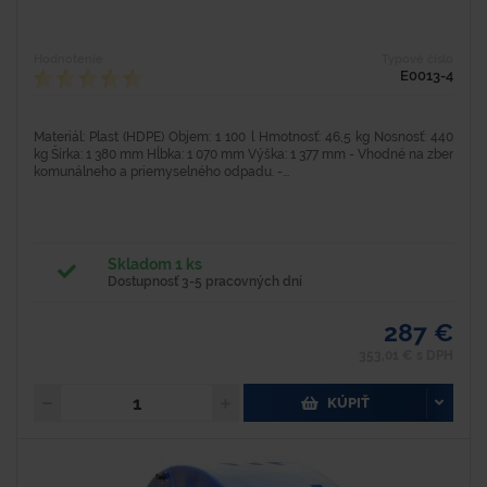
Hodnotenie
Typové číslo
E0013-4
Materiál: Plast (HDPE) Objem: 1 100 l Hmotnosť: 46,5 kg Nosnosť: 440
kg Šírka: 1 380 mm Hĺbka: 1 070 mm Výška: 1 377 mm - Vhodné na zber
komunálneho a priemyselného odpadu. -...
Skladom 1 ks
Dostupnosť 3-5 pracovných dní
287 €
353,01 € s DPH
KÚPIŤ