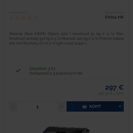
Hodnotenie
Typové číslo
E0014-2W
Materiál Plast (HDPE) Objem 1100 l Hmotnosť 51 kg (± 5 %) Max.
hmotnosť nádoby 510 kg (± 5 %) Nosnosť 440 kg (± 5 %) Priemer kolesa
200 mm Rozmery (Š x H x V) 1370 x 1115 (1245) x...
Skladom 3 ks
Dostupnosť 3-5 pracovných dní
297 €
365,31 € s DPH
KÚPIŤ