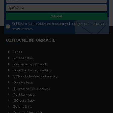
Odoslať
Súhlasím so spracovaním osobných údajov pre zasielanie
newsletterov
UŽITOČNÉ INFORMÁCIE
O nás
Poradenstvo
Reklamačný poriadok
Objednávka newsletterů
VOP - obchodné podmienky
Obnova lesa
Enviromentálna politika
Politika kvality
ISO certifikáty
Zelená linka
Dopytový formulár