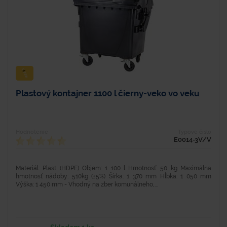
Plastový kontajner 1100 l čierny-veko vo veku
Hodnotenie
Typové číslo
E0014-3V/V
Materiál: Plast (HDPE) Objem: 1 100 l Hmotnosť: 50 kg Maximálna
hmotnosť nádoby: 510kg (±5%) Šírka: 1 370 mm Hĺbka: 1 050 mm
Výška: 1 450 mm - Vhodný na zber komunálneho,...