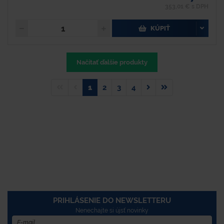
353,01 € s DPH
KÚPIŤ
Načítať ďalšie produkty
1
2
3
4
PRIHLÁSENIE DO NEWSLETTERU
Nenechajte si újsť novinky