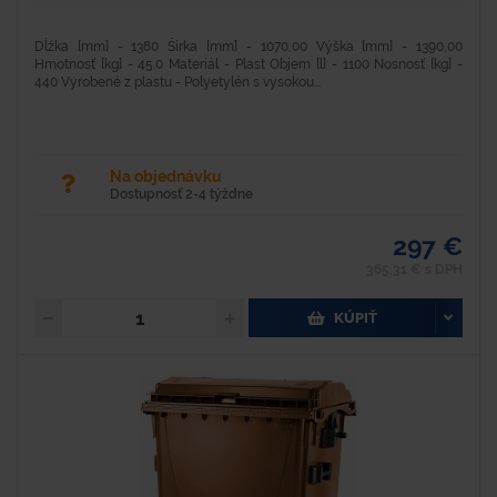
Dĺžka [mm] - 1380 Šírka [mm] - 1070,00 Výška [mm] - 1390,00
Hmotnosť [kg] - 45.0 Materiál - Plast Objem [l] - 1100 Nosnosť [kg] -
440 Vyrobené z plastu - Polyetylén s vysokou...
Na objednávku
Dostupnosť 2-4 týždne
297 €
365,31 € s DPH
KÚPIŤ