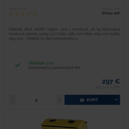
Hodnotenie
Typové číslo
E0014-4W
Materiál: Plast (HDPE) Objem: 1100 l Hmotnosť: 48 kg Maximálna
hmotnosť nádoby: 510kg (±5%) Šírka: 1380 mm Hĺbka: 1051 mm Výška:
1453 mm - Vhodné na zber komunálneho a...
Skladom 3 ks
Dostupnosť 3-5 pracovných dní
297 €
365,31 € s DPH
KÚPIŤ