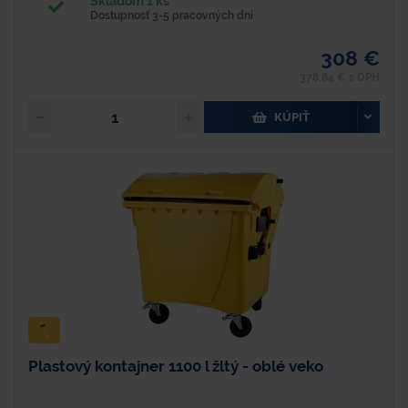
Skladom 1 ks
Dostupnosť 3-5 pracovných dní
308 €
378,84 € s DPH
KÚPIŤ
Plastový kontajner 1100 l žltý - oblé veko