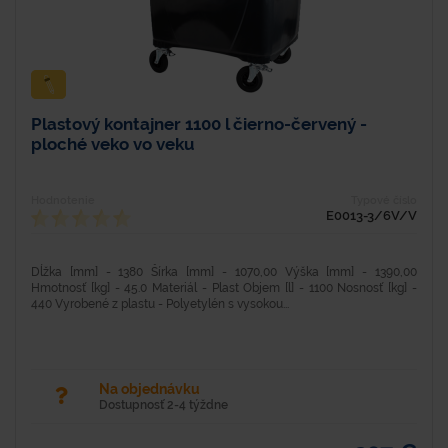
Plastový kontajner 1100 l čierno-červený -
ploché veko vo veku
Hodnotenie
Typové číslo
E0013-3/6V/V
Dĺžka [mm] - 1380 Šírka [mm] - 1070,00 Výška [mm] - 1390,00
Hmotnosť [kg] - 45.0 Materiál - Plast Objem [l] - 1100 Nosnosť [kg] -
440 Vyrobené z plastu - Polyetylén s vysokou...
Na objednávku
Dostupnosť 2-4 týždne