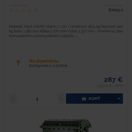
Hodnotenie
Typové číslo
E0013-1
Materiál: Plast (HDPE) Objem: 1 100 l Hmotnosť: 46,5 kg Nosnosť: 440
kg Šírka: 1 380 mm Hĺbka: 1 070 mm Výška: 1 377 mm - Vhodné na zber
komunálneho a priemyselného odpadu. -...
Na objednávku
Dostupnosť 2-4 týždne
287 €
353,01 € s DPH
KÚPIŤ