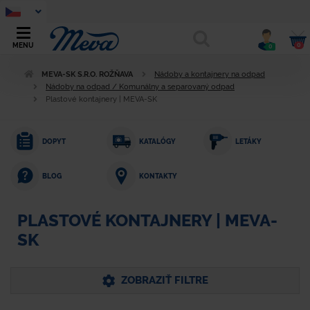
0
MENU
0
MEVA-SK S.R.O. ROŽŇAVA
Nádoby a kontajnery na odpad
Nádoby na odpad / Komunálny a separovaný odpad
Plastové kontajnery | MEVA-SK
DOPYT
KATALÓGY
LETÁKY
KONTAKTY
BLOG
PLASTOVÉ KONTAJNERY | MEVA-
SK
ZOBRAZIŤ FILTRE