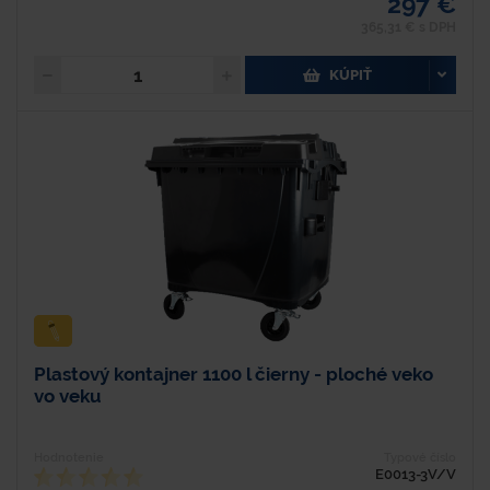
297 €
365,31 € s DPH
KÚPIŤ
Plastový kontajner 1100 l čierny - ploché veko
vo veku
Hodnotenie
Typové číslo
E0013-3V/V