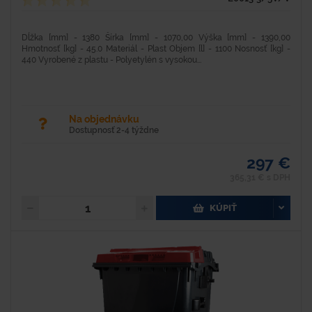
Dĺžka [mm] - 1380 Šírka [mm] - 1070,00 Výška [mm] - 1390,00
Hmotnosť [kg] - 45.0 Materiál - Plast Objem [l] - 1100 Nosnosť [kg] -
440 Vyrobené z plastu - Polyetylén s vysokou...
Na objednávku
Dostupnosť 2-4 týždne
297 €
365,31 € s DPH
KÚPIŤ