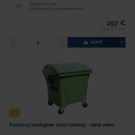
Skladom 4 ks
Dostupnosť 3-5 pracovných dní
297 €
365,31 € s DPH
KÚPIŤ
Plastový kontajner 1100 l zelený - oblé veko