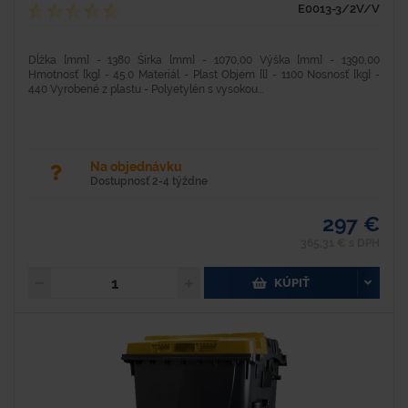
E0013-3/2V/V
Dĺžka [mm] - 1380 Šírka [mm] - 1070,00 Výška [mm] - 1390,00
Hmotnosť [kg] - 45.0 Materiál - Plast Objem [l] - 1100 Nosnosť [kg] -
440 Vyrobené z plastu - Polyetylén s vysokou...
Na objednávku
Dostupnosť 2-4 týždne
297 €
365,31 € s DPH
KÚPIŤ