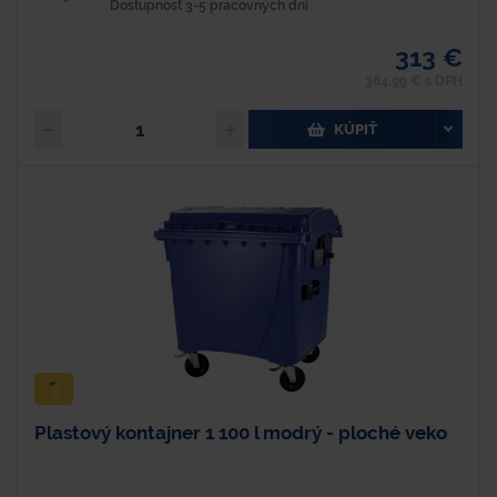
Dostupnosť 3-5 pracovných dní
313 €
384,99 € s DPH
KÚPIŤ
Plastový kontajner 1 100 l modrý - ploché veko