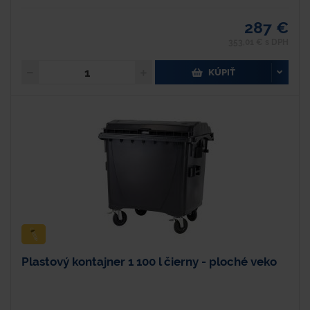
287 €
353,01 € s DPH
KÚPIŤ
Plastový kontajner 1 100 l čierny - ploché veko