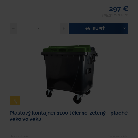
297 €
365,31 € s DPH
KÚPIŤ
Plastový kontajner 1100 l čierno-zelený - ploché
veko vo veku
Hodnotenie
Typové číslo