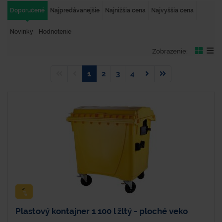
Doporučené
Najpredávanejšie
Najnižšia cena
Najvyššia cena
Novinky
Hodnotenie
Zobrazenie:
1
2
3
4
Plastový kontajner 1 100 l žltý - ploché veko