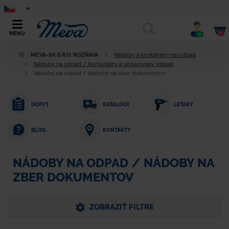
0
MENU
0
MEVA-SK S.R.O. ROŽŇAVA
Nádoby a kontajnery na odpad
Nádoby na odpad / Komunálny a separovaný odpad
Nádoby na odpad / Nádoby na zber dokumentov
DOPYT
KATALÓGY
LETÁKY
KONTAKTY
BLOG
NÁDOBY NA ODPAD / NÁDOBY NA
ZBER DOKUMENTOV
ZOBRAZIŤ FILTRE