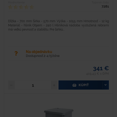
Hodnotenie
Typové číslo
7281
Dĺžka - 700 mm Šírka - 570 mm Výška - 1055 mm Hmotnosť - 12 kg
Materiál - hliník Objem - 240 l Hliníková nádoba vystužená rebrami
má veľkú pevnosť a stabilitu. Pre ľahkú...
Na objednávku
Dostupnosť 2-4 týždne
341 €
419,43 € s DPH
KÚPIŤ