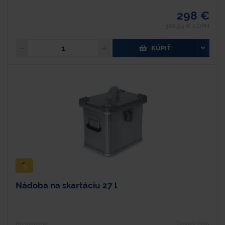
298 €
366,54 € s DPH
KÚPIŤ
Nádoba na skartáciu 27 l
Hodnotenie
Typové číslo