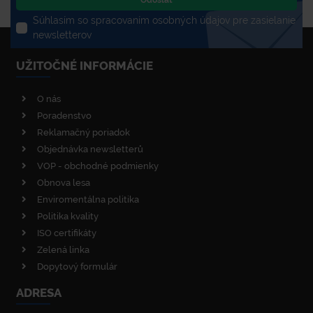
Odoslať
Súhlasím so spracovaním osobných údajov pre zasielanie
newsletterov
UŽITOČNÉ INFORMÁCIE
O nás
Poradenstvo
Reklamačný poriadok
Objednávka newsletterů
VOP - obchodné podmienky
Obnova lesa
Enviromentálna politika
Politika kvality
ISO certifikáty
Zelená linka
Dopytový formulár
ADRESA