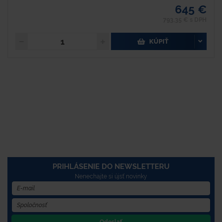
645 €
793,35 € s DPH
KÚPIŤ
PRIHLÁSENIE DO NEWSLETTERU
Nenechajte si újsť novinky