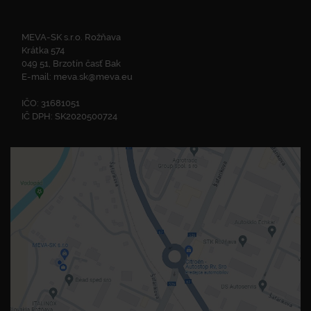
MEVA-SK s.r.o. Rožňava
Krátka 574
049 51, Brzotín časť Bak
E-mail:
meva.sk@meva.eu
IČO: 31681051
IČ DPH: SK2020500724