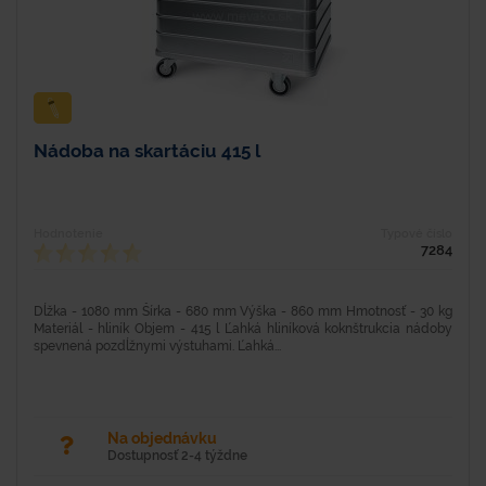
Nádoba na skartáciu 415 l
Hodnotenie
Typové číslo
7284
Dĺžka - 1080 mm Šírka - 680 mm Výška - 860 mm Hmotnosť - 30 kg
Materiál - hliník Objem - 415 l Ľahká hliníková koknštrukcia nádoby
spevnená pozdĺžnymi výstuhami. Ľahká...
Na objednávku
Dostupnosť 2-4 týždne