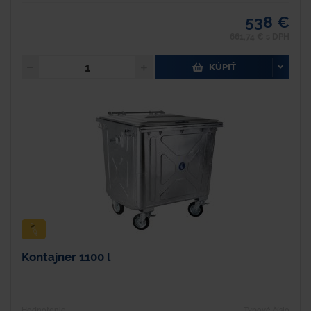
538 €
661,74 € s DPH
KÚPIŤ
Kontajner 1100 l
Hodnotenie
Typové číslo