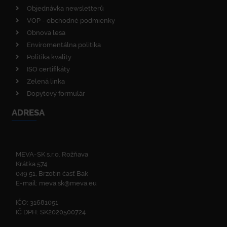
Objednávka newsletterů
VOP - obchodné podmienky
Obnova lesa
Enviromentálna politika
Politika kvality
ISO certifikáty
Zelená linka
Dopytový formulár
ADRESA
MEVA-SK s.r.o. Rožňava
Krátka 574
049 51, Brzotín časť Bak
E-mail:
meva.sk@meva.eu
IČO: 31681051
IČ DPH: SK2020500724