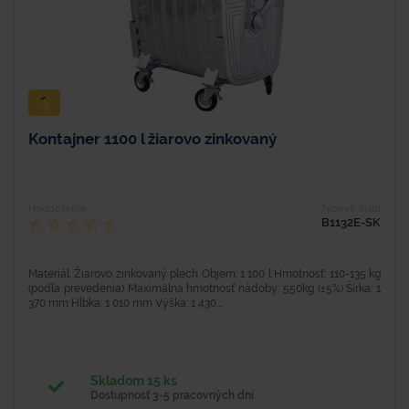
Kontajner 1100 l žiarovo zinkovaný
Hodnotenie
Typové číslo
B1132E-SK
Materiál: Žiarovo zinkovaný plech Objem: 1 100 l Hmotnosť: 110-135 kg
(podľa prevedenia) Maximálna hmotnosť nádoby: 550kg (±5%) Šírka: 1
370 mm Hĺbka: 1 010 mm Výška: 1 430...
Skladom 15 ks
Dostupnosť 3-5 pracovných dní