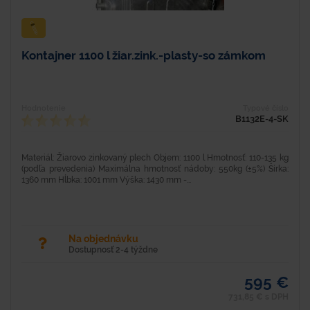
Kontajner 1100 l žiar.zink.-plasty-so zámkom
Hodnotenie
Typové číslo
B1132E-4-SK
Materiál: Žiarovo zinkovaný plech Objem: 1100 l Hmotnosť: 110-135 kg
(podľa prevedenia) Maximálna hmotnosť nádoby: 550kg (±5%) Šírka:
1360 mm Hĺbka: 1001 mm Výška: 1430 mm -...
Na objednávku
Dostupnosť 2-4 týždne
595 €
731,85 € s DPH