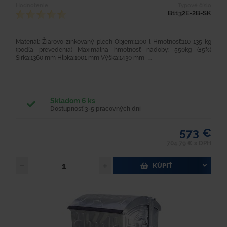
Hodnotenie
Typové číslo
B1132E-2B-SK
Materiál: Žiarovo zinkovaný plech Objem:1100 l Hmotnosť:110-135 kg
(podľa prevedenia) Maximálna hmotnosť nádoby: 550kg (±5%)
Šírka:1360 mm Hĺbka:1001 mm Výška:1430 mm -...
Skladom 6 ks
Dostupnosť 3-5 pracovných dní
573 €
704,79 € s DPH
KÚPIŤ