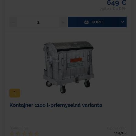
649 €
798,27 € s DPH
KÚPIŤ
Kontajner 1100 l-priemyselná varianta
Hodnotenie
Typové číslo
114702