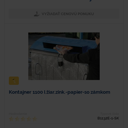
VYŽIADAŤ CENOVÚ PONUKU
Kontajner 1100 l žiar.zink.-papier-so zámkom
Hodnotenie
Typové číslo
B1132E-1-SK