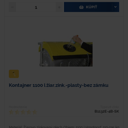
KÚPIŤ
Kontajner 1100 l žiar.zink.-plasty-bez zámku
Hodnotenie
Typové číslo
B1132E-4B-SK
Materiál: Žiarovo zinkovaný plech Objem: 1100 l Hmotnosť: 110-135 kg