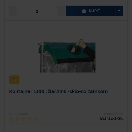
KÚPIŤ
Kontajner 1100 l žiar.zink.-sklo-so zámkom
Hodnotenie
Typové číslo
B1132E-2-SK