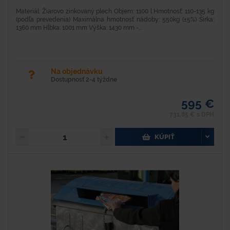
Materiál: Žiarovo zinkovaný plech Objem: 1100 l Hmotnosť: 110-135 kg
(podľa prevedenia) Maximálna hmotnosť nádoby: 550kg (±5%) Šírka:
1360 mm Hĺbka: 1001 mm Výška: 1430 mm -...
Na objednávku
Dostupnosť 2-4 týždne
595 €
731,85 € s DPH
KÚPIŤ