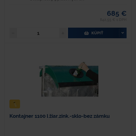
685 €
842,55 € s DPH
KÚPIŤ
Kontajner 1100 l žiar.zink.-sklo-bez zámku