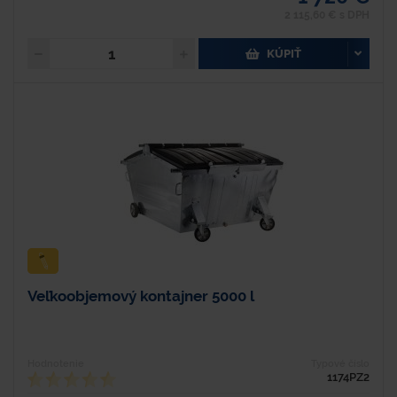
2 115,60 € s DPH
KÚPIŤ
Veľkoobjemový kontajner 5000 l
Hodnotenie
Typové číslo
1174PZ2