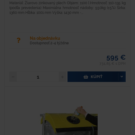
Materiál: Žiarovo zinkovaný plech Objem: 1100 l Hmotnosť: 110-135 kg
(podľa prevedenia) Maximálna hmotnosť nádoby: 550kg (±5%) Šírka:
1360 mm Hĺbka: 1001 mm Výška: 1430 mm -...
Na objednávku
Dostupnosť 2-4 týždne
595 €
731,85 € s DPH
KÚPIŤ