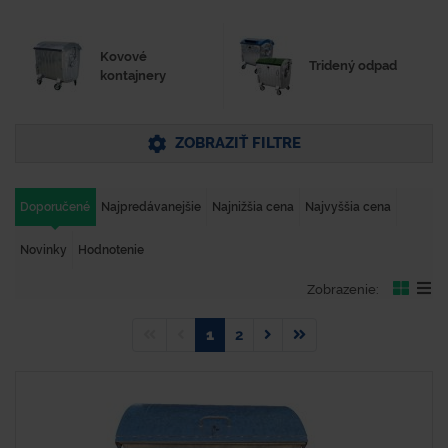
Kovové
Tridený odpad
kontajnery
ZOBRAZIŤ FILTRE
Doporučené
Najpredávanejšie
Najnižšia cena
Najvyššia cena
Novinky
Hodnotenie
Zobrazenie:
1
2