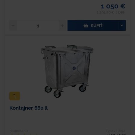
1 050 €
1 291,50 € s DPH
KÚPIŤ
Kontajner 660 ll
Hodnotenie
Typové číslo