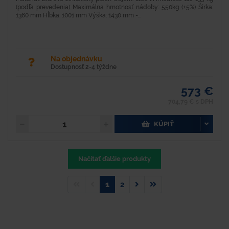
(podľa prevedenia) Maximálna hmotnosť nádoby: 550kg (±5%) Šírka:
1360 mm Hĺbka: 1001 mm Výška: 1430 mm -...
Na objednávku
Dostupnosť 2-4 týždne
573 €
704,79 € s DPH
KÚPIŤ
Načítať ďalšie produkty
1
2