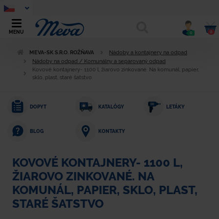
0
MENU
0
MEVA-SK S.R.O. ROŽŇAVA
Nádoby a kontajnery na odpad
Nádoby na odpad / Komunálny a separovaný odpad
Kovové kontajnery- 1100 l, žiarovo zinkované. Na komunál, papier,
sklo, plast, staré šatstvo
DOPYT
KATALÓGY
LETÁKY
KONTAKTY
BLOG
KOVOVÉ KONTAJNERY- 1100 L,
ŽIAROVO ZINKOVANÉ. NA
KOMUNÁL, PAPIER, SKLO, PLAST,
STARÉ ŠATSTVO