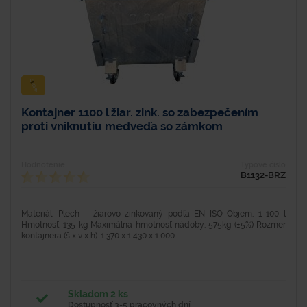
Kontajner 1100 l žiar. zink. so zabezpečením
proti vniknutiu medveďa so zámkom
Hodnotenie
Typové číslo
B1132-BRZ
Materiál: Plech – žiarovo zinkovaný podľa EN ISO Objem: 1 100 l
Hmotnosť: 135 kg Maximálna hmotnosť nádoby: 575kg (±5%) Rozmer
kontajnera (š x v x h): 1 370 x 1 430 x 1 000...
Skladom 2 ks
Dostupnosť 3-5 pracovných dní