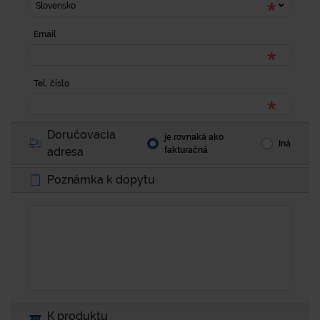
Slovensko
Email
Tel. číslo
Doručovacia
je rovnaká ako
Iná
adresa
fakturačná
Poznámka k dopytu
K produktu