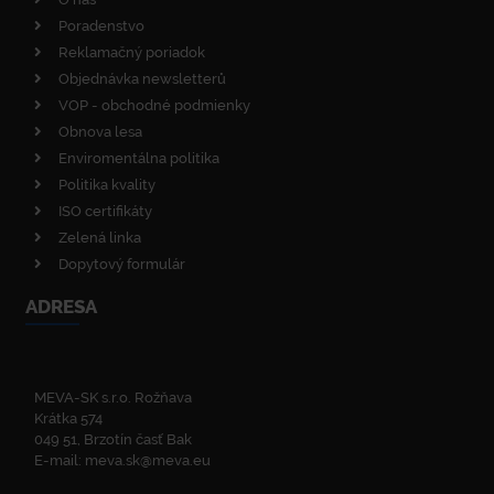
Poradenstvo
Reklamačný poriadok
Objednávka newsletterů
VOP - obchodné podmienky
Obnova lesa
Enviromentálna politika
Politika kvality
ISO certifikáty
Zelená linka
Dopytový formulár
ADRESA
MEVA-SK s.r.o. Rožňava
Krátka 574
049 51, Brzotín časť Bak
E-mail:
meva.sk@meva.eu