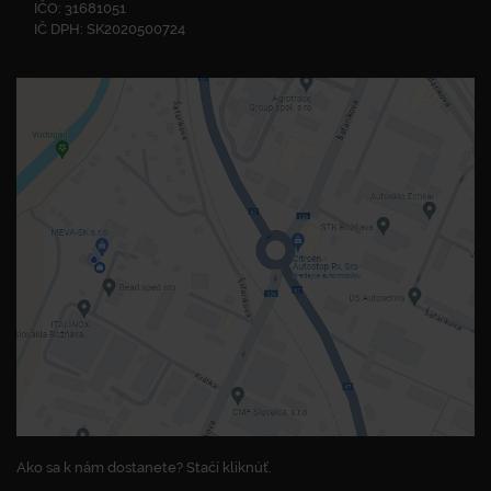
IČO: 31681051
IČ DPH: SK2020500724
Ako sa k nám dostanete? Stačí kliknúť.