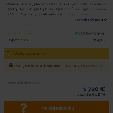
Materiál: Oceľový plech/ plast Duraflex Objem: 1100 l. Hmotnosť:
190 kg Nosnosť: 440 kg Dĺžka: 1400 mm Šírka: 1150 mm Výška:
1400 mm Vyrobený z oceľového plechu s povrchovou...
Zobraziť celý popis
0%
|
0 hodnotenie
114702
Typové číslo
Osobná poznámka
Zaregistrujte sa
a získate možnosť zapisovať si poznámky
Vaša aktuálna cena
1 720 €
2 115,60
€
s DPH
Na objednávku