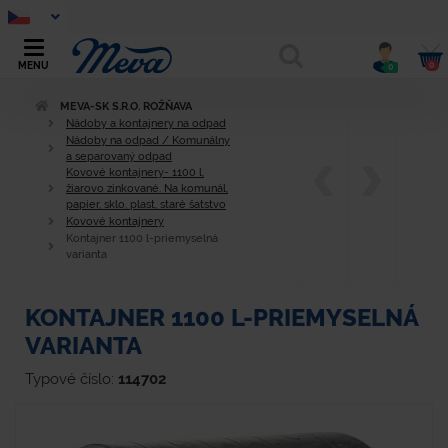
0
MENU
0
MEVA-SK S.R.O. ROŽŇAVA
Nádoby a kontajnery na odpad
Nádoby na odpad / Komunálny
a separovaný odpad
Kovové kontajnery- 1100 l,
žiarovo zinkované. Na komunál,
papier, sklo, plast, staré šatstvo
Kovové kontajnery
Kontajner 1100 l-priemyselná
varianta
KONTAJNER 1100 L-PRIEMYSELNÁ
VARIANTA
Typové číslo:
114702