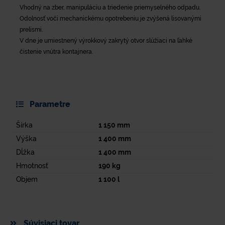
Vhodný na zber, manipuláciu a triedenie priemyselného odpadu.
Odolnosť voči mechanickému opotrebeniu je zvýšená lisovanými
prelismi.
V dne je umiestnený výrokkový zakrytý otvor slúžiaci na ľahké
čistenie vnútra kontajnera.
Parametre
Šírka
1 150
mm
Výška
1 400
mm
Dĺžka
1 400
mm
Hmotnosť
190
kg
Objem
1 100
l
Súvisiaci tovar