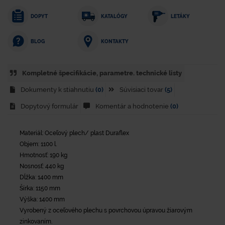
DOPYT
KATALÓGY
LETÁKY
KONTAKTY
BLOG
Kompletné špecifikácie, parametre. technické listy
Dokumenty k stiahnutiu
(0)
Súvisiaci tovar
(5)
Dopytový formulár
Komentár a hodnotenie
(0)
Materiál: Oceľový plech/ plast Duraflex
Objem: 1100 l.
Hmotnosť: 190 kg
Nosnosť: 440 kg
Dĺžka: 1400 mm
Šírka: 1150 mm
Výška: 1400 mm
Vyrobený z oceľového plechu s povrchovou úpravou žiarovým
zinkovaním.