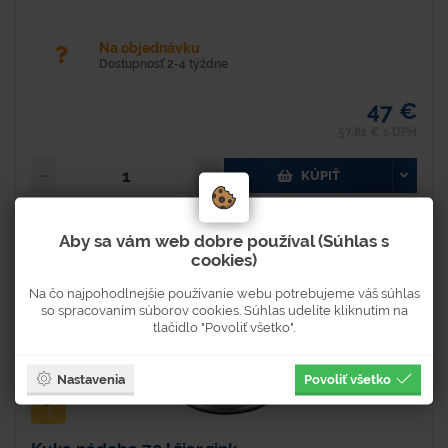
Na objednávku
Dostupnosť 2-4 týždne
47 €
57,81 € s DPH
KÚPIŤ
Aby sa vám web dobre používal (Súhlas s
cookies)
Na čo najpohodlnejšie používanie webu potrebujeme váš súhlas
so spracovaním súborov cookies. Súhlas udelíte kliknutím na
tlačidlo "Povoliť všetko".
Nastavenia
Povoliť všetko