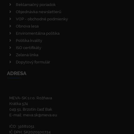
Reklamačný poriadok
Objednávka newsletterů
VOP - obchodné podmienky
Obnova lesa
Enviromentálna politika
Politika kvality
ISO certifikáty
Zelená linka
Dopytový formulár
ADRESA
MEVA-SK s.r.o. Rožňava
Krátka 574
049 51, Brzotín časť Bak
E-mail:
meva.sk@meva.eu
IČO: 31681051
IČ DPH: SK2020500724