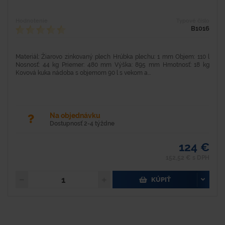
Hodnotenie
Typové číslo
B1016
Materiál: Žiarovo zinkovaný plech Hrúbka plechu: 1 mm Objem: 110 l
Nosnosť: 44 kg Priemer: 480 mm Výška: 895 mm Hmotnosť: 18 kg
Kovová kuka nádoba s objemom 90 l s vekom a...
Na objednávku
Dostupnosť 2-4 týždne
124 €
152,52 € s DPH
KÚPIŤ