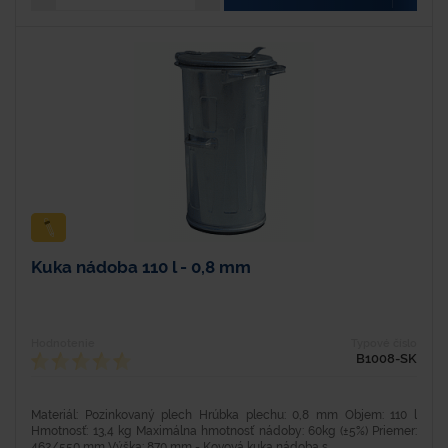
Kuka nádoba 110 l - 0,8 mm
Hodnotenie
Typové číslo
B1008-SK
Materiál: Pozinkovaný plech Hrúbka plechu: 0,8 mm Objem: 110 l
Hmotnosť: 13,4 kg Maximálna hmotnosť nádoby: 60kg (±5%) Priemer:
462/550 mm Výška: 870 mm - Kovová kuka nádoba s...