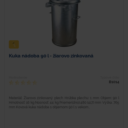
Kuka nádoba 90 l - žiarovo zinkovaná
Hodnotenie
Typové číslo
B1014
Materiál: Žiarovo zinkovaný plech Hrúbka plechu: 1 mm Objem: 90 l
Hmotnosť: 16 kg Nosnosť: 44 kg Priemer(dno):480 (417) mm Výška: 765
mm Kovová kuka nádoba s objemom 90 l s vekom...