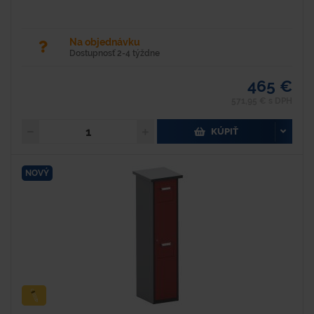
Na objednávku
Dostupnosť 2-4 týždne
465 €
571,95 € s DPH
KÚPIŤ
NOVÝ