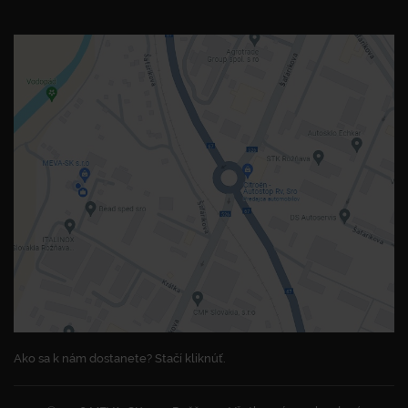
Ako sa k nám dostanete? Stačí kliknúť.