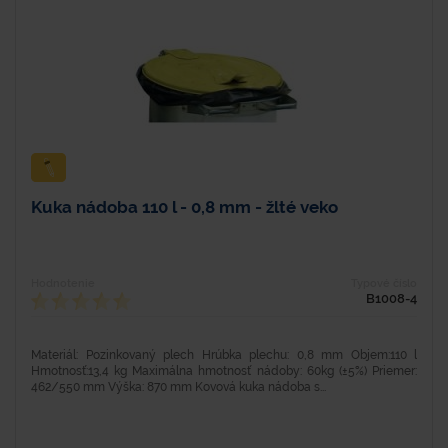
Kuka nádoba 110 l - 0,8 mm - žlté veko
Hodnotenie
Typové číslo
B1008-4
Materiál: Pozinkovaný plech Hrúbka plechu: 0,8 mm Objem:110 l
Hmotnosť:13,4 kg Maximálna hmotnosť nádoby: 60kg (±5%) Priemer:
462/550 mm Výška: 870 mm Kovová kuka nádoba s...