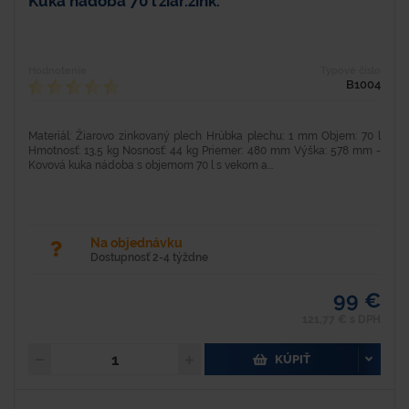
Kuka nádoba 70 l žiar.zink.
Hodnotenie
Typové číslo
B1004
Materiál: Žiarovo zinkovaný plech Hrúbka plechu: 1 mm Objem: 70 l
Hmotnosť: 13,5 kg Nosnosť: 44 kg Priemer: 480 mm Výška: 578 mm -
Kovová kuka nádoba s objemom 70 l s vekom a...
Na objednávku
Dostupnosť 2-4 týždne
99 €
121,77 € s DPH
KÚPIŤ