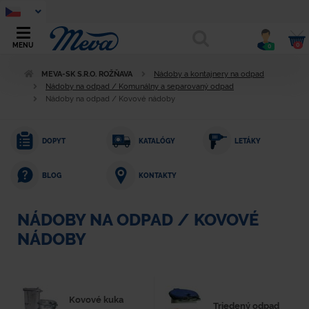
0
MENU
0
MEVA-SK S.R.O. ROŽŇAVA
Nádoby a kontajnery na odpad
Nádoby na odpad / Komunálny a separovaný odpad
Nádoby na odpad / Kovové nádoby
DOPYT
KATALÓGY
LETÁKY
KONTAKTY
BLOG
NÁDOBY NA ODPAD / KOVOVÉ
NÁDOBY
Kovové kuka
Triedený odpad