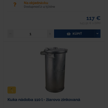
Na objednávku
Dostupnosť 2-4 týždne
117 €
143,91 € s DPH
KÚPIŤ
Kuka nádoba 110 l - žiarovo zinkovaná