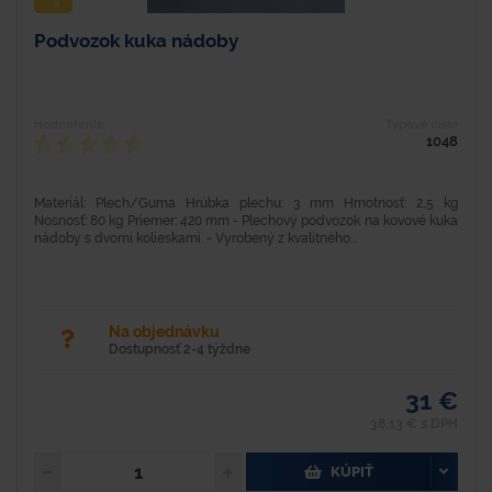
Podvozok kuka nádoby
Hodnotenie
Typové číslo
1048
Materiál: Plech/Guma Hrúbka plechu: 3 mm Hmotnosť: 2,5 kg
Nosnosť: 80 kg Priemer: 420 mm - Plechový podvozok na kovové kuka
nádoby s dvomi kolieskami. - Vyrobený z kvalitného...
Na objednávku
Dostupnosť 2-4 týždne
31 €
38,13 € s DPH
KÚPIŤ