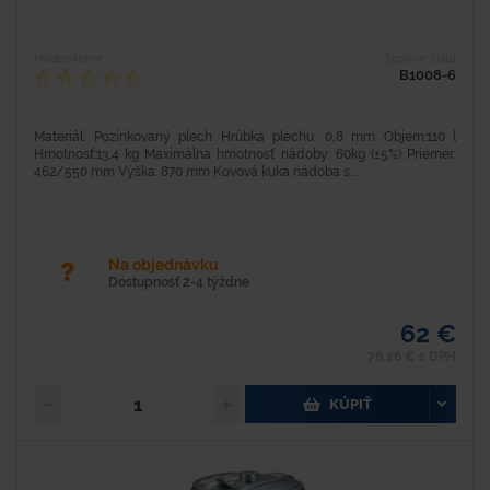
Hodnotenie
Typové číslo
B1008-6
Materiál: Pozinkovaný plech Hrúbka plechu: 0,8 mm Objem:110 l
Hmotnosť:13,4 kg Maximálna hmotnosť nádoby: 60kg (±5%) Priemer:
462/550 mm Výška: 870 mm Kovová kuka nádoba s...
Na objednávku
Dostupnosť 2-4 týždne
62 €
76,26 € s DPH
KÚPIŤ