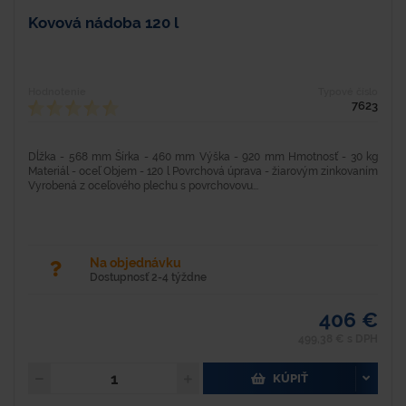
Kovová nádoba 120 l
Hodnotenie
Typové číslo
7623
Dĺžka - 568 mm Šírka - 460 mm Výška - 920 mm Hmotnosť - 30 kg
Materiál - oceľ Objem - 120 l Povrchová úprava - žiarovým zinkovaním
Vyrobená z oceľového plechu s povrchovovu...
Na objednávku
Dostupnosť 2-4 týždne
406 €
499,38 € s DPH
KÚPIŤ