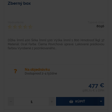
Zberný box
Hodnotenie
Typové číslo
8056
Dĺžka [mm] 400 Šírka [mm] 500 Výška [mm] 1 800 Hmotnosť [kg] 37
Materiál: Oceľ Farba: Čierna Povrchová úprava: Lakované práškovou
farbou Vyrobené z pozinkovaného...
Na objednávku
Dostupnosť 2-4 týždne
477 €
586,71 € s DPH
KÚPIŤ