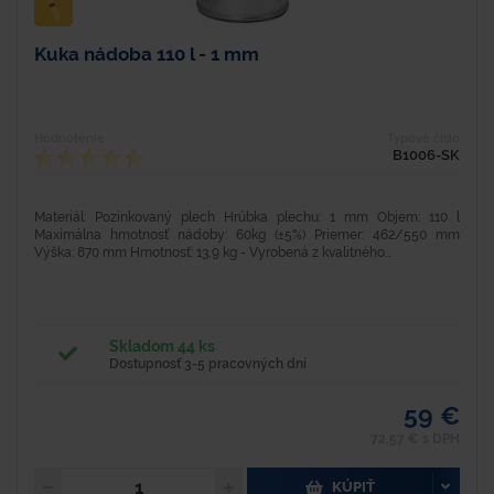
Kuka nádoba 110 l - 1 mm
Hodnotenie
Typové číslo
B1006-SK
Materiál: Pozinkovaný plech Hrúbka plechu: 1 mm Objem: 110 l
Maximálna hmotnosť nádoby: 60kg (±5%) Priemer: 462/550 mm
Výška: 870 mm Hmotnosť: 13,9 kg - Vyrobená z kvalitného...
Skladom 44 ks
Dostupnosť 3-5 pracovných dní
59 €
72,57 € s DPH
KÚPIŤ