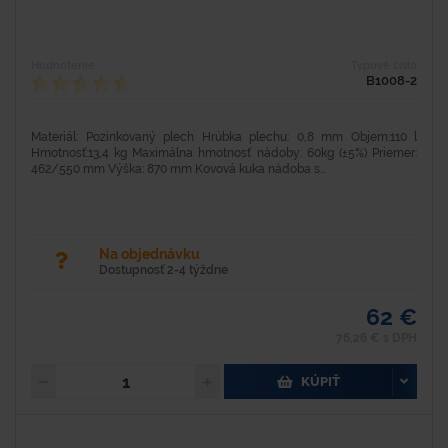
Hodnotenie
Typové číslo
B1008-2
Materiál: Pozinkovaný plech Hrúbka plechu: 0,8 mm Objem:110 l
Hmotnosť:13,4 kg Maximálna hmotnosť nádoby: 60kg (±5%) Priemer:
462/550 mm Výška: 870 mm Kovová kuka nádoba s...
Na objednávku
Dostupnosť 2-4 týždne
62 €
76,26 € s DPH
KÚPIŤ