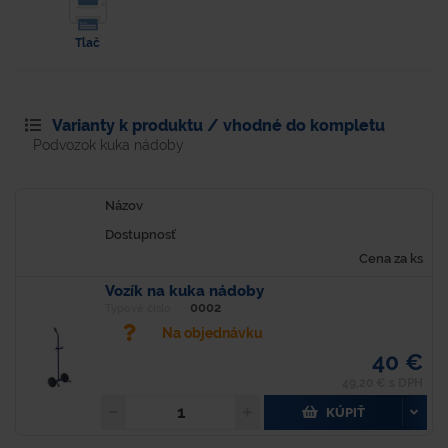
Tlač
Varianty k produktu / vhodné do kompletu
Podvozok kuka nádoby
Názov
Dostupnosť
Cena za ks
Vozík na kuka nádoby
0002
Typové číslo
Na objednávku
40 €
49,20 € s DPH
KÚPIŤ