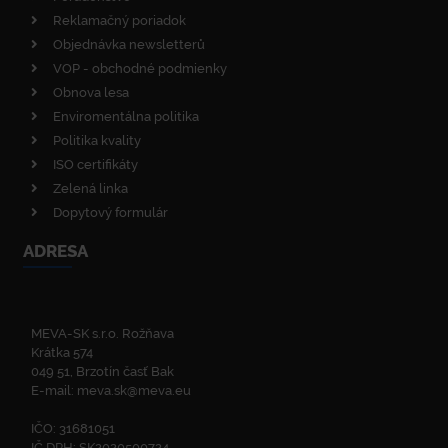
Reklamačný poriadok
Objednávka newsletterů
VOP - obchodné podmienky
Obnova lesa
Enviromentálna politika
Politika kvality
ISO certifikáty
Zelená linka
Dopytový formulár
ADRESA
MEVA-SK s.r.o. Rožňava
Krátka 574
049 51, Brzotín časť Bak
E-mail:
meva.sk@meva.eu
IČO: 31681051
IČ DPH: SK2020500724