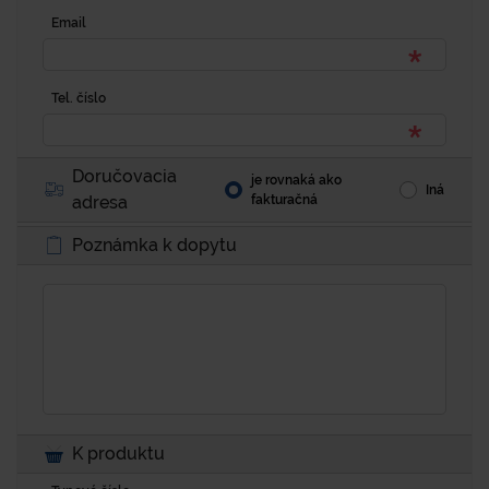
Email
Tel. číslo
Doručovacia
je rovnaká ako
Iná
adresa
fakturačná
Poznámka k dopytu
K produktu