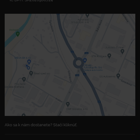
Ako sa k nám dostanete? Stačí kliknúť.