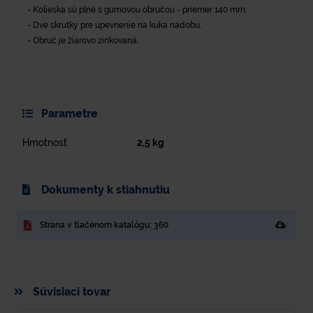
- Kolieska sú plné s gumovou obručou - priemer 140 mm.
- Dve skrutky pre upevnenie na kuka nádobu.
- Obruč je žiarovo zinkovaná.
Parametre
Hmotnosť
2,5
kg
Dokumenty k stiahnutiu
Strana v tlačenom katalógu: 360
Súvisiaci tovar