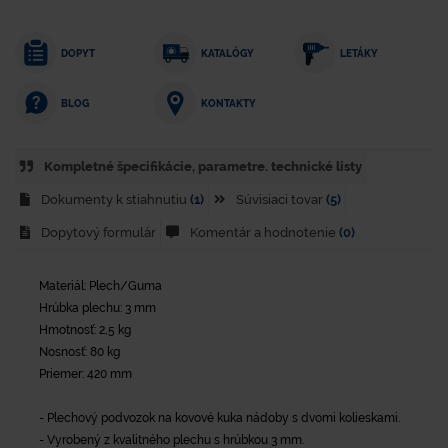
DOPYT
KATALÓGY
LETÁKY
KONTAKTY
BLOG
Kompletné špecifikácie, parametre. technické listy
Dokumenty k stiahnutiu
(1)
Súvisiaci tovar
(5)
Dopytový formulár
Komentár a hodnotenie
(0)
Materiál: Plech/Guma
Hrúbka plechu: 3 mm
Hmotnosť: 2,5 kg
Nosnosť: 80 kg
Priemer: 420 mm
- Plechový podvozok na kovové kuka nádoby s dvomi kolieskami.
- Vyrobený z kvalitného plechu s hrúbkou 3 mm.