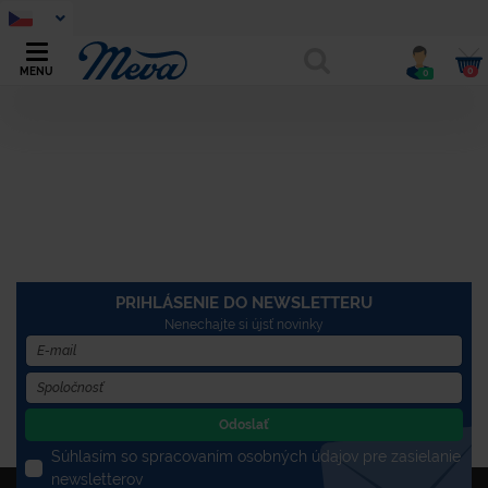
0
MENU
0
PRIHLÁSENIE DO NEWSLETTERU
Nenechajte si újsť novinky
Odoslať
Súhlasím so spracovaním osobných údajov pre zasielanie
newsletterov