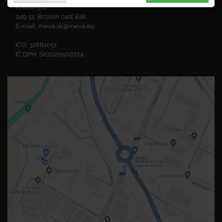
Krátka 574
049 51, Brzotín časť Bak
E-mail:
meva.sk@meva.eu
IČO: 31681051
IČ DPH: SK2020500724