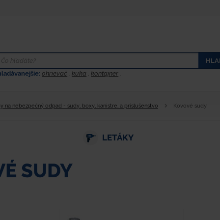
HLA
hladávanejšie:
ohrievač
,
kuka
,
kontajner
,
 na nebezpečný odpad - sudy, boxy, kanistre, a príslušenstvo
Kovové sudy
LETÁKY
VÉ SUDY