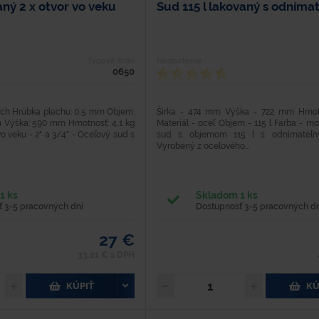
aný 2 x otvor vo veku
Sud 115 l lakovaný s odníma
Typové číslo
Hodnotenie
0650
lech Hrúbka plechu: 0,5 mm Objem:
Šírka - 474 mm Výška - 722 mm Hmotn
m Výška: 590 mm Hmotnosť: 4,1 kg
Materiál - oceľ Objem - 115 l Farba - m
o veku - 2" a 3/4" - Oceľový sud s
sud s objemom 115 l s odnímateľn
Vyrobený z oceľového...
1 ks
Skladom 1 ks
 3-5 pracovných dní
Dostupnosť 3-5 pracovných dn
27 €
33,21 € s DPH
KÚPIŤ
KÚ