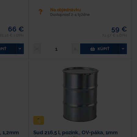
Na objednávku
Dostupnosť 2-4 týždne
66 €
59 €
81,18 € s DPH
72,57 € s DPH
PIŤ
KÚPIŤ
a, 1,2mm
Sud 216,5 l, pozink., OV-páka, 1mm