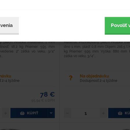
G2" + G3/4"
Typové číslo
Hodnotenie
venia
Povoliť 
B0424
ný plech Hrúbka materiálu: 1 mm
Materiál: Pozinkovaný plech Hrúbka mat
tnosť: 18,2 kg Priemer: 595 mm
dno 1 mm, plášť 0,8 mm Objem: 216,5 l 
edenie: 2" zátka vo veku, 3/4"
kg Priemer: 595 mm Výška: 880 mm Pr
..
zátka vo veku, 3/4"...
dnávku
Na objednávku
 2-4 týždne
Dostupnosť 2-4 týždne
78 €
95,94 € s DPH
KÚPIŤ
KÚ