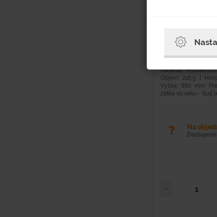
Hodnotenie
Nasta
Materiál: Pozinkova
Objem: 216,5 l Hmo
Výška: 880 mm Prev
zátka vo veku - Sud je.
Na obje
Dostupnosť