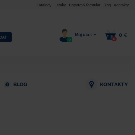
Katalogy
Letáky
Dopytový formulár
Blog
Kontakty
0
Môj účet
€
DAŤ
0
0
BLOG
KONTAKTY