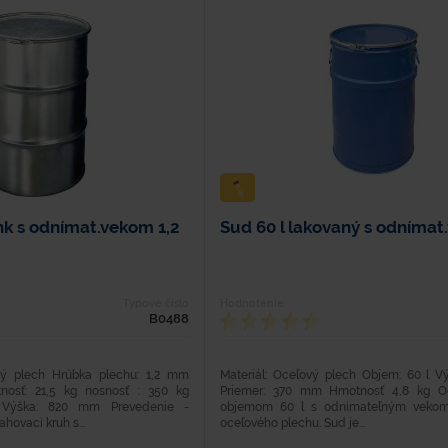
nk s odnímat.vekom 1,2
Sud 60 l lakovaný s odníma
Typové číslo
Hodnotenie
B0488
aný plech Hrúbka plechu: 1,2 mm
Materiál: Oceľový plech Objem: 60 l 
nosť: 21,5 kg nosnosť : 350 kg
Priemer: 370 mm Hmotnosť 4,8 kg O
Výška: 820 mm Prevedenie -
objemom 60 l s odnímateľným vekom
hovací kruh s...
oceľového plechu. Sud je...