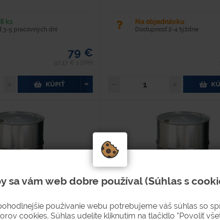
8 ks
Na objednávku
 3-5 pracovných dní
Dostupnosť 2-4 týždne
79 €
97,17 € s DPH
KÚPIŤ
KÚ
y sa vám web dobre používal (Súhlas s cooki
pohodlnejšie používanie webu potrebujeme váš súhlas so s
orov cookies. Súhlas udelíte kliknutím na tlačidlo "Povoliť všet
zink 2 x otvor vo veku
Sud 216,5 l pozink - 2 otvory