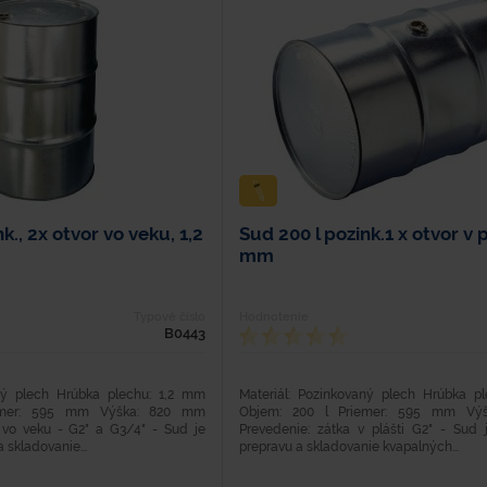
k., 2x otvor vo veku, 1,2
Sud 200 l pozink.1 x otvor v p
mm
Typové číslo
Hodnotenie
B0443
aný plech Hrúbka plechu: 1,2 mm
Materiál: Pozinkovaný plech Hrúbka p
emer: 595 mm Výška: 820 mm
Objem: 200 l Priemer: 595 mm Vý
 vo veku - G2" a G3/4" - Sud je
Prevedenie: zátka v plášti G2" - Sud
 skladovanie...
prepravu a skladovanie kvapalných...