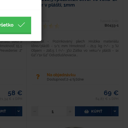
otvor v plášti, 1mm
Typové číslo
Hodnotenie
Typové číslo
všetko
B0424-E-SK
B0433-1
eriálu: veko a
Materiál - Pozinkovaný plech Hrúbka materiálu
Hmotnosť: 15,5
(dno/plášť) - 1/1 mm Hmotnosť - 21,5 kg (+/- 3 %)
evedenie: 2"
Objem - 216,5 l (+/- 3%) Zátka vo veku/v plášti - 1x
G2“/1x G2“ Odvzdušňovacia...
Na objednávku
Dostupnosť 2-4 týždne
58 €
69 €
71,34 € s DPH
84,87 € s DPH
PIŤ
KÚPIŤ