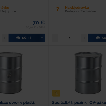
dnávku
Na objednávku
 2-4 týždne
Dostupnosť 2-4 týždne
70 €
86,10 € s DPH
KÚPIŤ
KÚ
k.1x otvor v plášti,
Sud 216,5 l, pozink., OV-pák