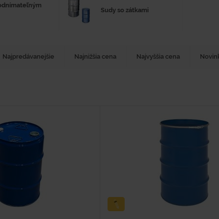
 odnímateľným
Sudy so zátkami
Najpredávanejšie
Najnižšia cena
Najvyššia cena
Novin