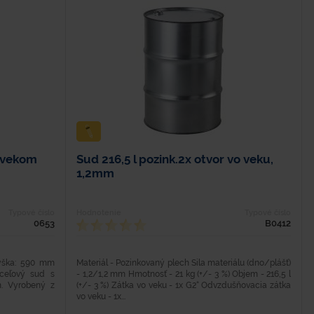
t.vekom
Sud 216,5 l pozink.2x otvor vo veku,
1,2mm
Typové číslo
Hodnotenie
Typové číslo
0653
B0412
Výška: 590 mm
Materiál - Pozinkovaný plech Sila materiálu (dno/plášť)
ceľový sud s
- 1,2/1,2 mm Hmotnosť - 21 kg (+/- 3 %) Objem - 216,5 l
. Vyrobený z
(+/- 3 %) Zátka vo veku - 1x G2“ Odvzdušňovacia zátka
vo veku - 1x...