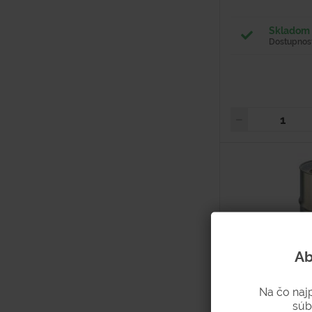
Skladom 
Dostupnosť
Ab
Na čo naj
súb
Sud 216,5 l po