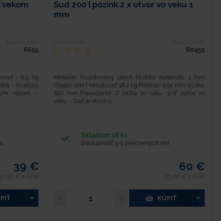
t.vekom
Sud 200 l pozink.2 x otvor vo veku 1
mm
Typové číslo
Hodnotenie
Typové číslo
6655
B0455
osť - 6,5 kg
Materiál: Pozinkovaný plech Hrúbka materiálu: 1 mm
odrá - Oceľový
Objem: 200 l Hmotnosť: 18,2 kg Priemer: 595 mm Výška:
ým vekom. -
820 mm Prevedenie: 2" zátka vo veku, 3/4" zátka vo
veku. - Sud je vhodný...
Skladom 18 ks
í
Dostupnosť 3-5 pracovných dní
39 €
60 €
47,97 € s DPH
73,80 € s DPH
PIŤ
KÚPIŤ