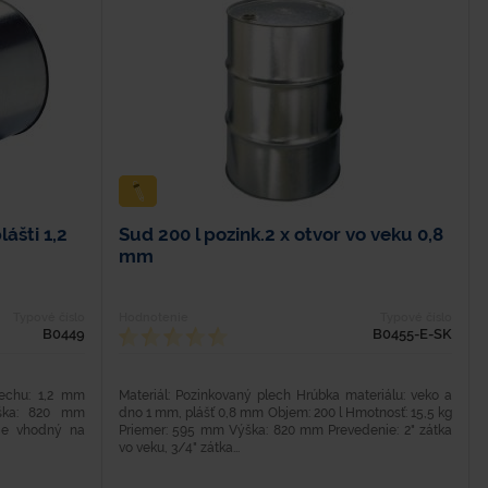
lášti 1,2
Sud 200 l pozink.2 x otvor vo veku 0,8
mm
Typové číslo
Hodnotenie
Typové číslo
B0449
B0455-E-SK
lechu: 1,2 mm
Materiál: Pozinkovaný plech Hrúbka materiálu: veko a
ška: 820 mm
dno 1 mm, plášť 0,8 mm Objem: 200 l Hmotnosť: 15,5 kg
 je vhodný na
Priemer: 595 mm Výška: 820 mm Prevedenie: 2" zátka
vo veku, 3/4" zátka...