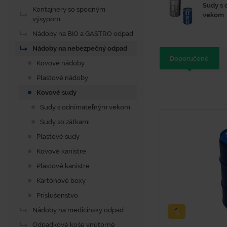
Sudy s
Kontajnery so spodným
vekom
výsypom
Nádoby na BIO a GASTRO odpad
Nádoby na nebezpečný odpad
Doporučené
Kovové nádoby
Plastové nádoby
Kovové sudy
Sudy s odnímateľným vekom
Sudy so zátkami
Plastové sudy
Kovové kanistre
Plastové kanistre
Kartónové boxy
Príslušenstvo
Nádoby na medicínsky odpad
Odpadkové koše vnútorné