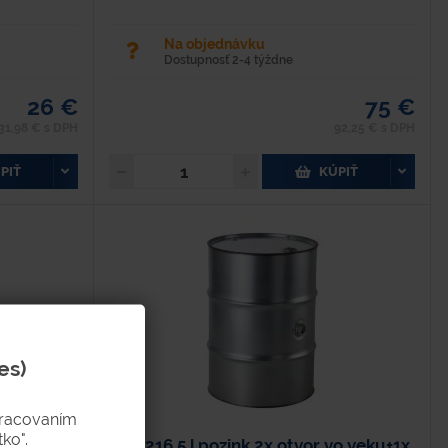
Na objednávku
Dostupnosť 2-4 týždne
26 €
75 €
31,98 € s DPH
92,25 € s DPH
PIŤ
KÚPIŤ
es)
pracovaním
ko".
 vo veku
Sud 216,5 l pozink.2x otvor vo veku+1x