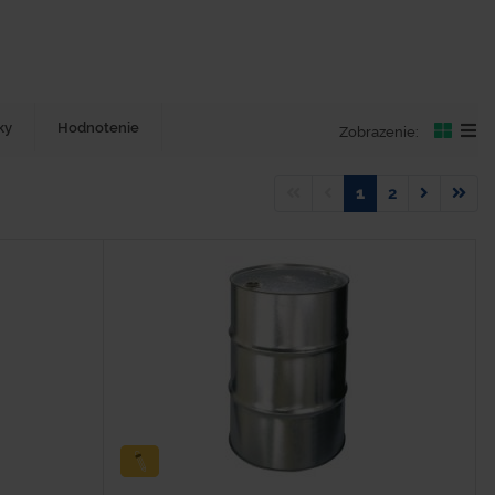
ky
Hodnotenie
Zobrazenie:
1
2