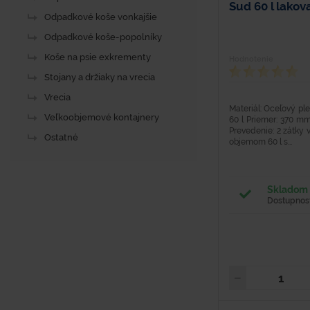
Sud 60 l lakov
Odpadkové koše vonkajšie
Odpadkové koše-popolníky
Koše na psie exkrementy
Hodnotenie
Stojany a držiaky na vrecia
Vrecia
Materiál: Oceľový p
Veľkoobjemové kontajnery
60 l Priemer: 370 m
Prevedenie: 2 zátky v
Ostatné
objemom 60 l s...
Skladom 
Dostupnosť