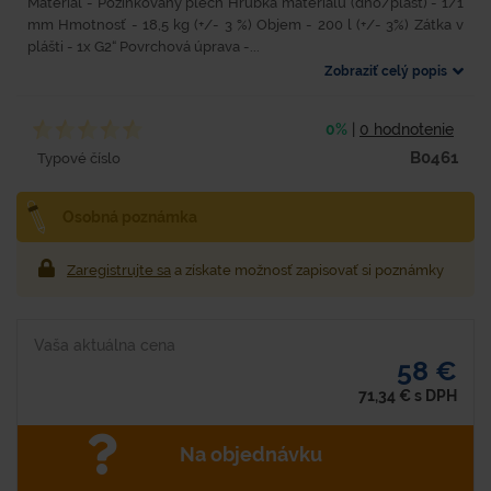
Materiál - Pozinkovaný plech Hrúbka materiálu (dno/plášť) - 1/1
mm Hmotnosť - 18,5 kg (+/- 3 %) Objem - 200 l (+/- 3%) Zátka v
plášti - 1x G2“ Povrchová úprava -...
Zobraziť celý popis
0%
|
0 hodnotenie
B0461
Typové číslo
Osobná poznámka
Zaregistrujte sa
a získate možnosť zapisovať si poznámky
Vaša aktuálna cena
58 €
71,34
€
s DPH
Na objednávku