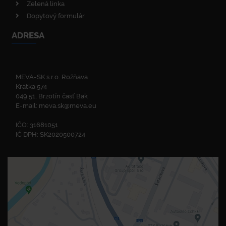
Zelená linka
Dopytový formulár
ADRESA
MEVA-SK s.r.o. Rožňava
Krátka 574
049 51, Brzotín časť Bak
E-mail:
meva.sk@meva.eu
IČO: 31681051
IČ DPH: SK2020500724