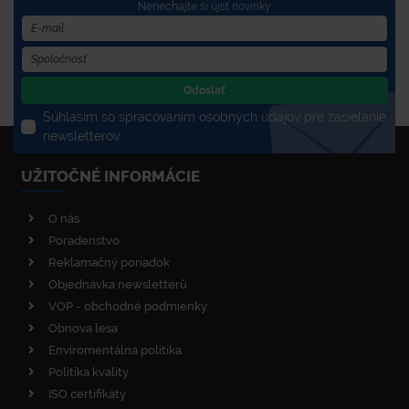
Nenechajte si újsť novinky
Odoslať
Súhlasím so spracovaním osobných údajov pre zasielanie
newsletterov
UŽITOČNÉ INFORMÁCIE
O nás
Poradenstvo
Reklamačný poriadok
Objednávka newsletterů
VOP - obchodné podmienky
Obnova lesa
Enviromentálna politika
Politika kvality
ISO certifikáty