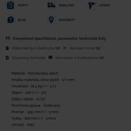
DOPYT
KATALÓGY
LETÁKY
KONTAKTY
BLOG
Kompletné špecifikácie, parametre. technické listy
Dokumenty k stiahnutiu
(0)
Súvisiaci tovar
(5)
Dopytový formulár
Komentár a hodnotenie
(0)
Materiál - Pozinkovaný plech
Hrúbka materiálu (dno/plášť) - 1/1 mm
Hmotnosť - 18,5 kg (+/- 3 %)
Objem - 200 l (+/- 3%)
Zátka v plášti - 1x G2“
Povrchová úprava - Zinkovaný
Priemer - 595 mm (+/- 3 mm)
Výška - 820 mm (+/- 3 mm)
UN kód - ÁNO