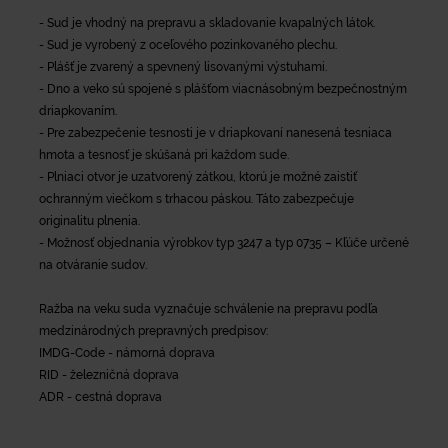
- Sud je vhodný na prepravu a skladovanie kvapalných látok.
- Sud je vyrobený z oceľového pozinkovaného plechu.
- Plášť je zvarený a spevnený lisovanými výstuhami.
- Dno a veko sú spojené s plášťom viacnásobným bezpečnostným
driapkovaním.
- Pre zabezpečenie tesnosti je v driapkovaní nanesená tesniaca
hmota a tesnosť je skúšaná pri každom sude.
- Plniaci otvor je uzatvorený zátkou, ktorú je možné zaistiť
ochranným viečkom s trhacou páskou. Táto zabezpečuje
originalitu plnenia.
- Možnosť objednania výrobkov typ 3247 a typ 0735 – Kľúče určené
na otváranie sudov.
Ražba na veku suda vyznačuje schválenie na prepravu podľa
medzinárodných prepravných predpisov:
IMDG-Code - námorná doprava
RID - železničná doprava
ADR - cestná doprava