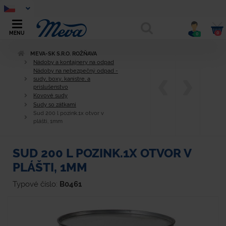
0
MENU
0
MEVA-SK S.R.O. ROŽŇAVA
Nádoby a kontajnery na odpad
Nádoby na nebezpečný odpad -
sudy, boxy, kanistre, a
príslušenstvo
Kovové sudy
Sudy so zátkami
Sud 200 l pozink.1x otvor v
plášti, 1mm
SUD 200 L POZINK.1X OTVOR V
PLÁŠTI, 1MM
Typové číslo:
B0461