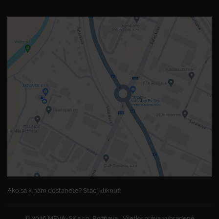
Ako sa k nám dostanete? Stačí kliknúť.
© 2026 MEVA-SK s.r.o. Rožňava
Všetky práva vyhradené