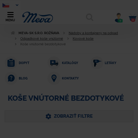
0
MENU
0
MEVA-SK S.R.O. ROŽŇAVA
Nádoby a kontajnery na odpad
Odpadkové koše vnútorné
Kovové koše
Koše vnútorné bezdotykové
DOPYT
KATALÓGY
LETÁKY
KONTAKTY
BLOG
KOŠE VNÚTORNÉ BEZDOTYKOVÉ
ZOBRAZIŤ FILTRE