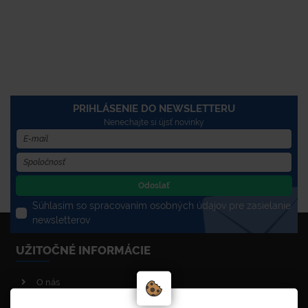
PRIHLÁSENIE DO NEWSLETTERU
Nenechajte si újsť novinky
Odoslať
Súhlasím so spracovaním osobných údajov pre zasielanie
newsletterov
UŽITOČNÉ INFORMÁCIE
O nás
Poradenstvo