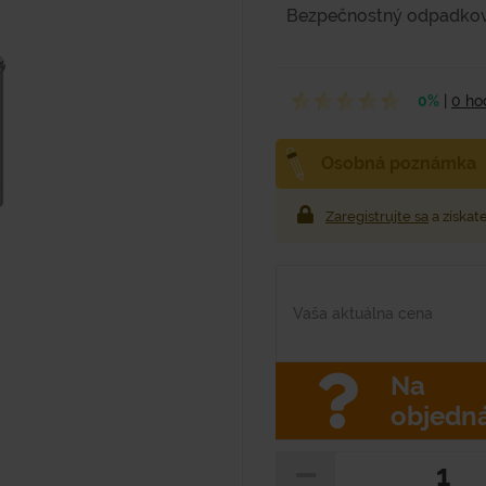
Bezpečnostný odpadkový
0%
|
0 ho
Osobná poznámka
Zaregistrujte sa
a získat
Vaša aktuálna cena
Na
objedn