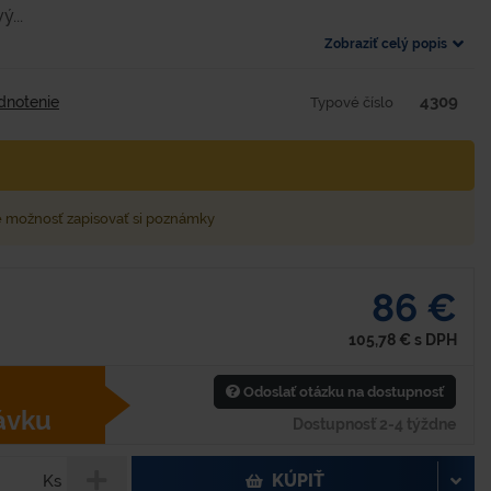
...
Zobraziť celý popis
4309
dnotenie
Typové číslo
e možnosť zapisovať si poznámky
86 €
105,78
€
s DPH
Odoslať otázku na dostupnosť
ávku
Dostupnosť 2-4 týždne
KÚPIŤ
Ks