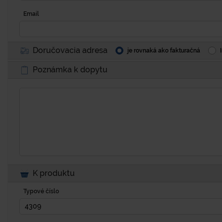
Email
Doručovacia adresa
je rovnaká ako fakturačná
Poznámka k dopytu
K produktu
Typové číslo