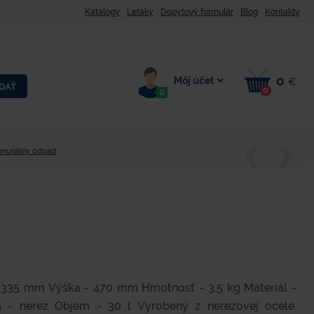
Katalogy
Letáky
Dopytový formulár
Blog
Kontakty
0
Môj účet
€
DAŤ
0
0
omunálny odpad
 335 mm Výška - 470 mm Hmotnosť - 3,5 kg Materiál -
 - nerez Objem - 30 l Vyrobený z nerezovej ocele.