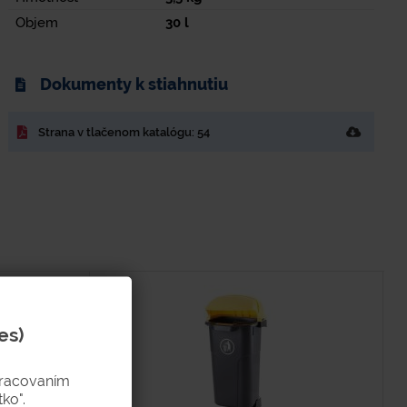
Objem
30
l
Dokumenty k stiahnutiu
Strana v tlačenom katalógu: 54
es)
pracovaním
ko".