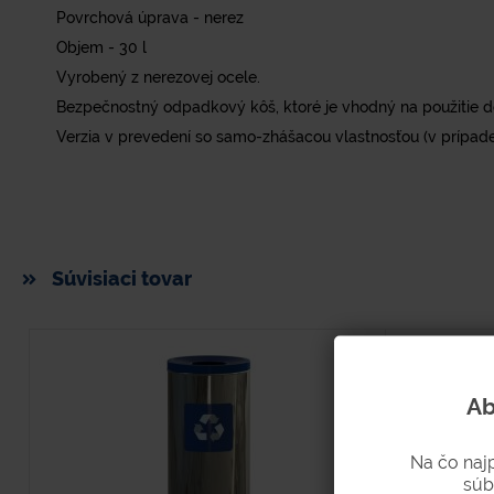
Povrchová úprava - nerez
Objem - 30 l
Vyrobený z nerezovej ocele.
Bezpečnostný odpadkový kôš, ktoré je vhodný na použitie do
Verzia v prevedení so samo-zhášacou vlastnosťou (v prípad
Súvisiaci tovar
Ab
Na čo naj
súb