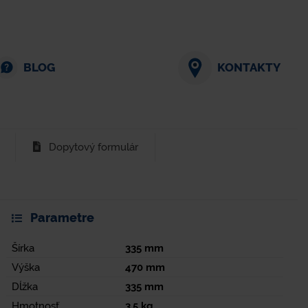
BLOG
KONTAKTY
Dopytový formulár
Parametre
Šírka
335
mm
Výška
470
mm
Dĺžka
335
mm
Hmotnosť
3,5
kg