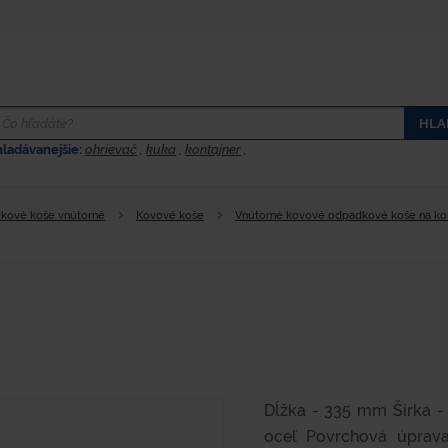
HLA
hladávanejšie:
ohrievač
,
kuka
,
kontajner
,
kové koše vnútorné
Kovové koše
Vnútorné kovové odpadkové koše na k
Dĺžka - 335 mm Šírka -
oceľ Povrchová úprava