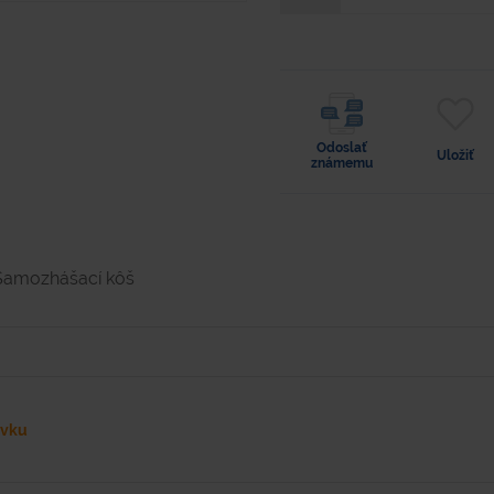
Odoslať
Uložiť
známemu
Samozhášací kôš
ávku