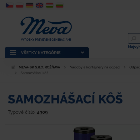
VÝROBKY PREVERENÉ GENERÁCIAMI
Najvy
VŠETKY KATEGÓRIE
MEVA-SK S.R.O. ROŽŇAVA
Nádoby a kontajnery na odpad
Odpad
Samozhášací kôš
SAMOZHÁŠACÍ KÔŠ
Typové číslo:
4309