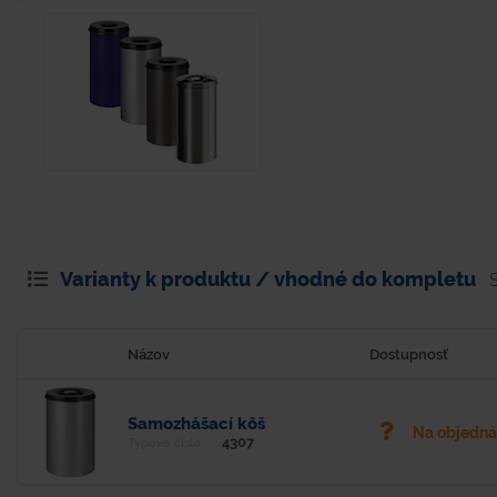
Varianty k produktu / vhodné do kompletu
Názov
Dostupnosť
Samozhášací kôš
Na objedn
4307
Typové číslo