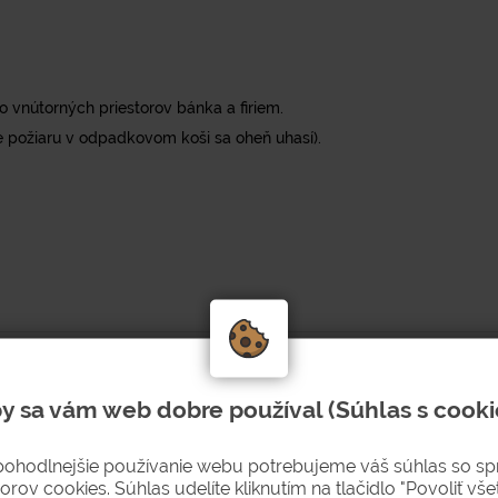
 vnútorných priestorov bánka a firiem.
e požiaru v odpadkovom koši sa oheň uhasí).
y sa vám web dobre používal (Súhlas s cooki
pohodlnejšie používanie webu potrebujeme váš súhlas so s
orov cookies. Súhlas udelíte kliknutím na tlačidlo "Povoliť všet