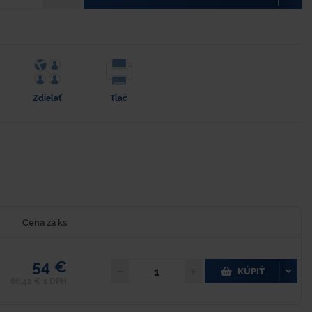
Zdielať
Tlač
Cena za ks
54 €
KÚPIŤ
66,42 € s DPH