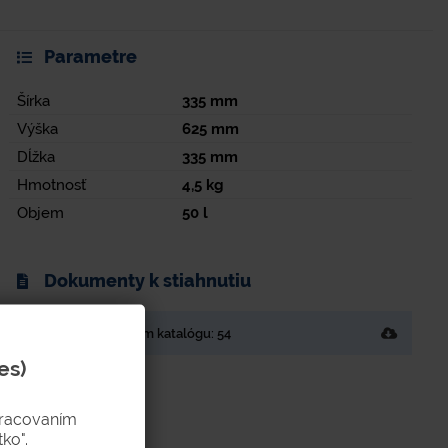
Parametre
Šírka
335
mm
Výška
625
mm
Dĺžka
335
mm
Hmotnosť
4,5
kg
Objem
50
l
Dokumenty k stiahnutiu
Strana v tlačenom katalógu: 54
es)
pracovaním
ko".