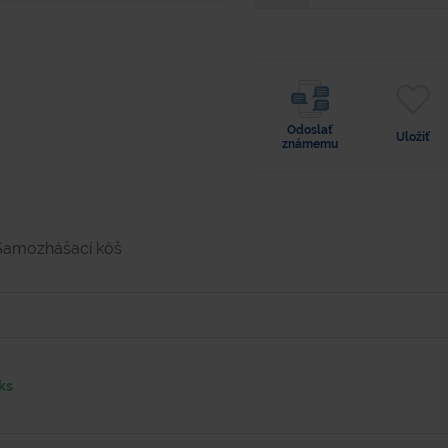
Odoslať
Uložiť
známemu
Samozhášací kôš
ks