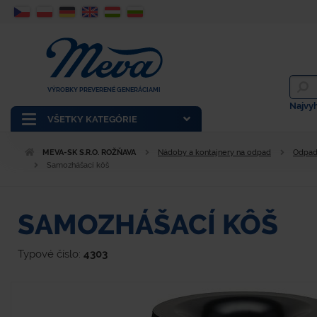
VÝROBKY PREVERENÉ GENERÁCIAMI
Najvy
VŠETKY KATEGÓRIE
MEVA-SK S.R.O. ROŽŇAVA
Nádoby a kontajnery na odpad
Odpad
Samozhášací kôš
SAMOZHÁŠACÍ KÔŠ
Typové číslo:
4303