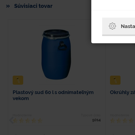
Súvisiaci tovar
Nasta
Plastový sud 60 l s odnímateľným
Okrúhly z
vekom
Hodnotenie
Typové číslo
Hodnotenie
5014