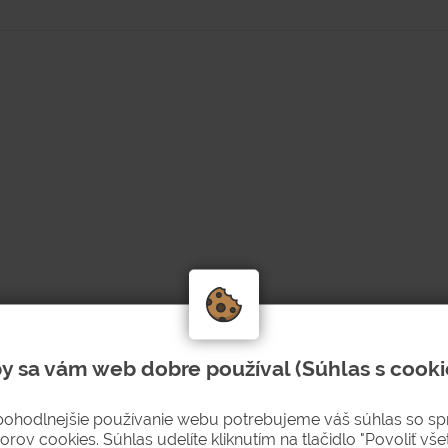
 vnútorných priestorov bánka a firiem.
e požiaru v odpadkovom koši sa oheň uhasí).
y sa vám web dobre používal (Súhlas s cooki
pohodlnejšie používanie webu potrebujeme váš súhlas so s
orov cookies. Súhlas udelíte kliknutím na tlačidlo "Povoliť všet