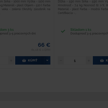
mm Šírka - 1000 mm Výška - 1100 mm
Dĺžka - 590 mm Šírka - 590 mm V
g Materiál - plast Objem - 510 l Farba
Hmotnosť - 7,4 kg Nosnosť (tr. I/II, I
a veka - zelená Okrúhly zásobník na
Materiál - plast Farba - modrá Farb
.
Certifikácia -...
dom 3 ks
Skladom 1 ks
upnosť 3-5 pracovných dní
Dostupnosť 3-5 pracovných
66 €
81,18 € s DPH
KÚPIŤ
K