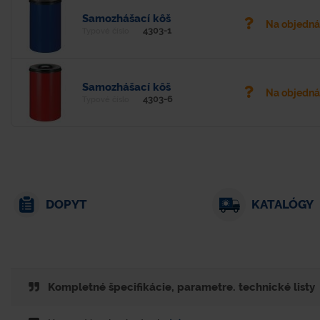
Samozhášací kôš
Na objedn
4303-1
Typové číslo
Samozhášací kôš
Na objedn
4303-6
Typové číslo
DOPYT
KATALÓGY
Kompletné špecifikácie, parametre. technické listy