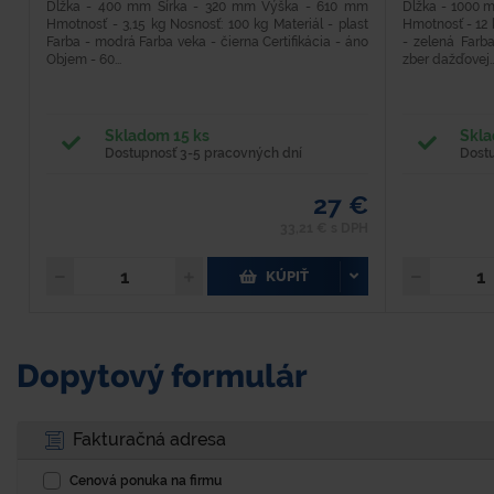
Dĺžka - 400 mm Šírka - 320 mm Výška - 610 mm
Dĺžka - 1000 
Hmotnosť - 3,15 kg Nosnosť: 100 kg Materiál - plast
Hmotnosť - 12 k
Farba - modrá Farba veka - čierna Certifikácia - áno
- zelená Farb
Objem - 60...
zber dažďovej..
Skladom 15 ks
Skla
Dostupnosť 3-5 pracovných dní
Dost
27 €
33,21 € s DPH
KÚPIŤ
Dopytový formulár
Fakturačná adresa
Cenová ponuka na firmu