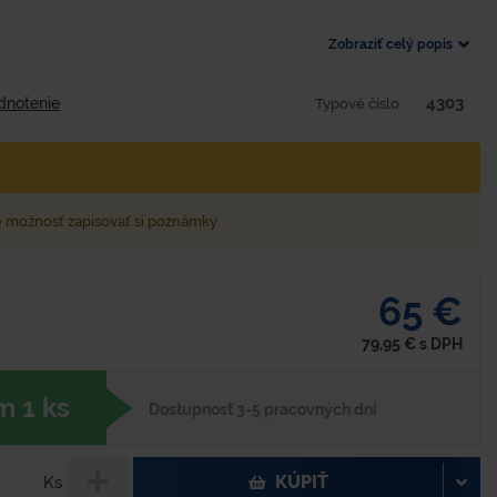
Zobraziť celý popis
4303
dnotenie
Typové číslo
e možnosť zapisovať si poznámky
65 €
79,95
€
s DPH
 1 ks
Dostupnosť 3-5 pracovných dní
KÚPIŤ
Ks