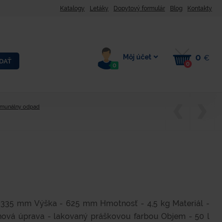
Katalogy
Letáky
Dopytový formulár
Blog
Kontakty
0
Môj účet
€
DAŤ
0
0
omunálny odpad
 335 mm Výška - 625 mm Hmotnosť - 4,5 kg Materiál -
chová úprava - lakovaný práškovou farbou Objem - 50 l