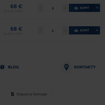
68 €
KÚPIŤ
83,64 € s DPH
68 €
KÚPIŤ
83,64 € s DPH
BLOG
KONTAKTY
Dopytový formulár