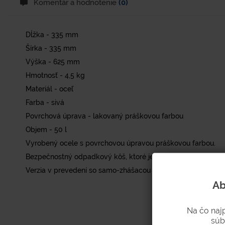
Komentár a hodnotenie
(0)
Dĺžka - 335 mm
Šírka - 335 mm
Výška - 625 mm
Hmotnosť - 4,5 kg
Materiál - oceľ
Farba - sivá
Povrchová úprava - lakovaný práškovou farbou
Objem - 50 l
Vyrobený ocele s povrchovou úpravou práškovou farbou.
Bezpečnostný odpadkový kôš, ktoré je vhodný na použitie do
Verzia v prevedení so samo-zhášacou vlastnosťou (v prípad
Ab
Na čo naj
súb