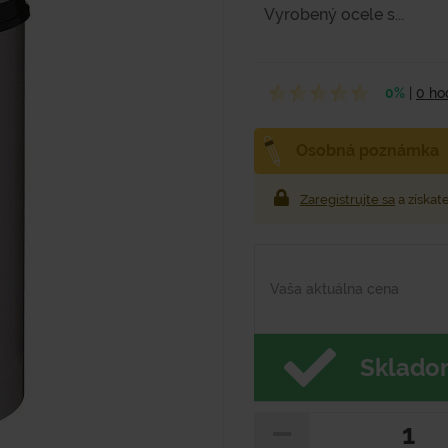
Vyrobený ocele s...
0%
|
0 ho
Osobná poznámka
Zaregistrujte sa
a získat
Vaša aktuálna cena
Skladom