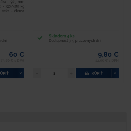
P
ýška - 975 mm
II) - 320/480 kg
a veka - čierna
M
M
m
z
Skladom 4 ks
 dní
Dostupnosť 3-5 pracovných dní
60 €
9,80 €
73,80 € s DPH
12,05 € s DPH
ÚPIŤ
KÚPIŤ