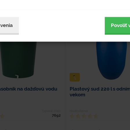
venia
Povoliť 
ásobník na dažďovú vodu
Plastový sud 220 l s odn
vekom
Typové číslo
Hodnotenie
7692