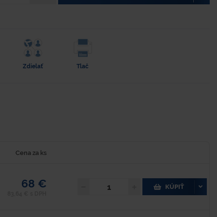
Zdielať
Tlač
Cena za ks
68 €
KÚPIŤ
83,64 € s DPH