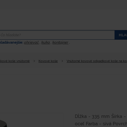
HLA
hladávanejšie:
ohrievač
,
kuka
,
kontajner
,
kové koše vnútorné
Kovové koše
Vnútorné kovové odpadkové koše na k
Dĺžka - 335 mm Šírka -
oceľ Farba - sivá Povr