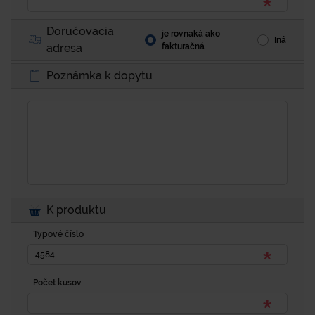
Doručovacia
je rovnaká ako
Iná
adresa
fakturačná
Poznámka k dopytu
K produktu
Typové číslo
Počet kusov