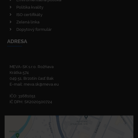
Politika kvality
ISO certifikáty
Zelená linka
Dopytový formulár
ADRESA
MEVA-SK s.r.o. Rožňava
Krátka 574
049 51, Brzotín časť Bak
E-mail:
meva.sk@meva.eu
IČO: 31681051
IČ DPH: SK2020500724