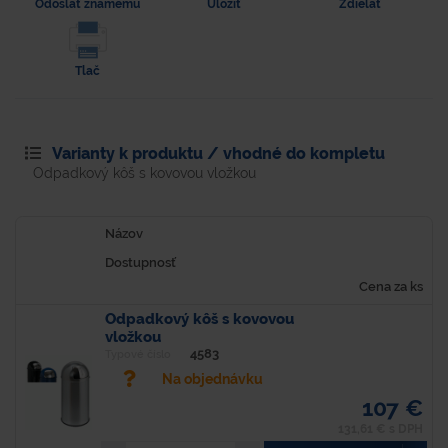
Odoslať známemu
Uložiť
Zdielať
Tlač
Varianty k produktu / vhodné do kompletu
Odpadkový kôš s kovovou vložkou
Názov
Dostupnosť
Cena za ks
Odpadkový kôš s kovovou
vložkou
4583
Typové číslo
Na objednávku
107 €
131,61 € s DPH