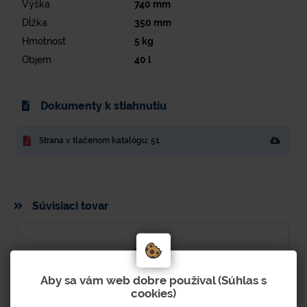
Výška
740
mm
Dĺžka
350
mm
Hmotnosť
5
kg
Objem
40
l
Dokumenty k stiahnutiu
Strana v tlačenom katalógu: 51
Súvisiaci tovar
Aby sa vám web dobre používal (Súhlas s
cookies)