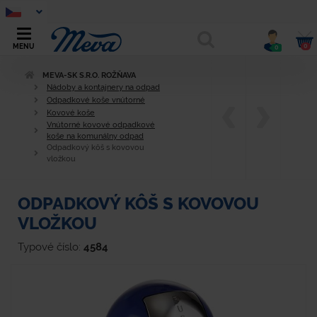
0
MENU
0
MEVA-SK S.R.O. ROŽŇAVA
Nádoby a kontajnery na odpad
Odpadkové koše vnútorné
Kovové koše
Vnútorné kovové odpadkové
koše na komunálny odpad
Odpadkový kôš s kovovou
vložkou
ODPADKOVÝ KÔŠ S KOVOVOU
VLOŽKOU
Typové číslo:
4584