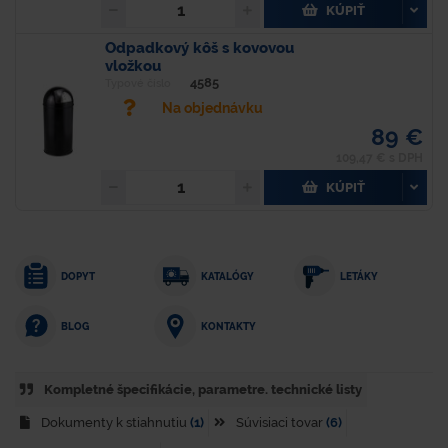
KÚPIŤ
Odpadkový kôš s kovovou
vložkou
4585
Typové číslo
Na objednávku
89 €
109,47 € s DPH
KÚPIŤ
DOPYT
KATALÓGY
LETÁKY
KONTAKTY
BLOG
Kompletné špecifikácie, parametre. technické listy
Dokumenty k stiahnutiu
(1)
Súvisiaci tovar
(6)