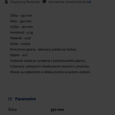
Dopytový formulár
Komentár a hodnotenie
(0)
Dĺžka - 350 mm
Šírka - 350 mm
Výška - 740 mm
Hmotnosť - 5 kg
Materiál - oceľ
Farba - modrá
Povrchová úprava - lakovaný práškovou farbou
Objem - 40 l
Vnútorná vložka je vyrobená z pozinkovaného plechu.
Vybavený výklopným vhadzovacím otvorom s pružinou.
Otvára sa zatlačením a vďaka pružine sa potom uzatvorí.
Parametre
Šírka
350
mm