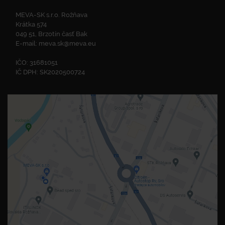
MEVA-SK s.r.o. Rožňava
Krátka 574
049 51, Brzotín časť Bak
E-mail:
meva.sk@meva.eu
IČO: 31681051
IČ DPH: SK2020500724