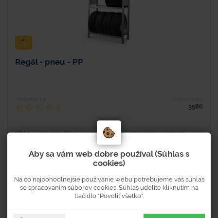
Regál - pneu - PP
Hodnotenie
Typové číslo
3586
Dĺžka - 1000 mm Šírka - 400 mm Výška - 2000 mm Hmotnosť - 14,11
kg Materiál - oceľ Povrchová úprava - pozinkovaný Montáž výrobku -
nutná montáž Počet poschodí -...
Aby sa vám web dobre používal (Súhlas s
cookies)
Na čo najpohodlnejšie používanie webu potrebujeme váš súhlas
so spracovaním súborov cookies. Súhlas udelíte kliknutím na
Na objednávku
tlačidlo "Povoliť všetko".
Dostupnosť 2-4 týždne