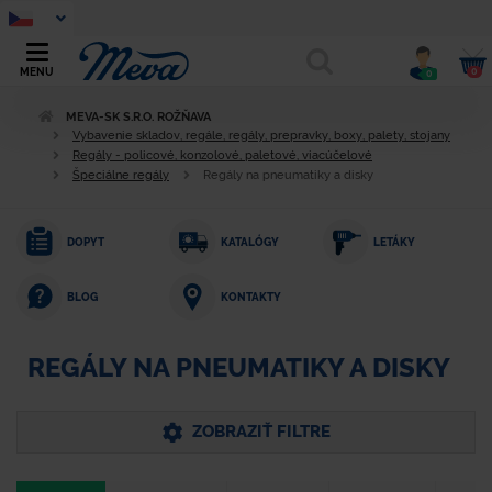
0
MENU
0
MEVA-SK S.R.O. ROŽŇAVA
Vybavenie skladov, regále, regály, prepravky, boxy, palety, stojany
Regály - policové, konzolové, paletové, viacúčelové
Špeciálne regály
Regály na pneumatiky a disky
DOPYT
KATALÓGY
LETÁKY
KONTAKTY
BLOG
REGÁLY NA PNEUMATIKY A DISKY
ZOBRAZIŤ FILTRE