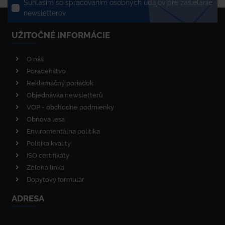
Súhlasím so spracovaním osobných údajov pre zasielanie
newsletterov
UŽITOČNÉ INFORMÁCIE
O nás
Poradenstvo
Reklamačný poriadok
Objednávka newsletterů
VOP - obchodné podmienky
Obnova lesa
Enviromentálna politika
Politika kvality
ISO certifikáty
Zelená linka
Dopytový formulár
ADRESA