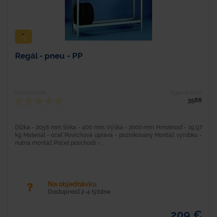
Regál - pneu - PP
Hodnotenie
Typové číslo
3588
Dĺžka - 2056 mm Šírka - 400 mm Výška - 2000 mm Hmotnosť - 19,97
kg Materiál - oceľ Povrchová úprava - pozinkovaný Montáž výrobku -
nutná montáž Počet poschodí -...
Na objednávku
Dostupnosť 2-4 týždne
209 €