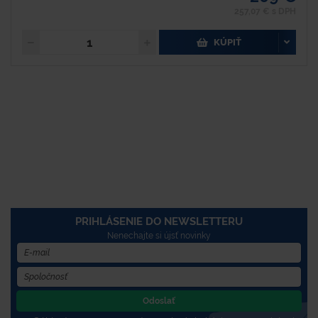
257,07 € s DPH
KÚPIŤ
PRIHLÁSENIE DO NEWSLETTERU
Nenechajte si újsť novinky
Odoslať