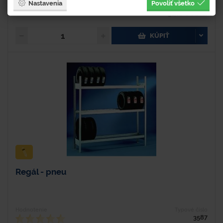
74 €
Nastavenia
Povoliť všetko
91,02 € s DPH
KÚPIŤ
Regál - pneu
Hodnotenie
Typové číslo
3587