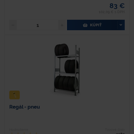
83 €
102,09 € s DPH
KÚPIŤ
Regál - pneu
Hodnotenie
Typové číslo