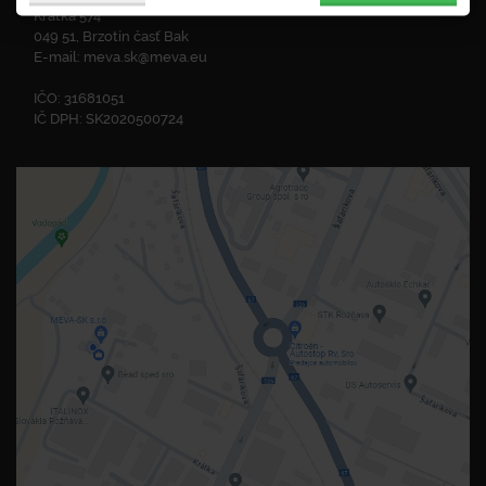
Krátka 574
049 51, Brzotín časť Bak
E-mail:
meva.sk@meva.eu
IČO: 31681051
IČ DPH: SK2020500724