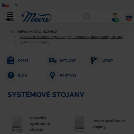
0
MENU
0
MEVA-SK S.R.O. ROŽŇAVA
Vybavenie skladov, regále, regály, prepravky, boxy, palety, stojany
Systémové stojany
DOPYT
KATALÓGY
LETÁKY
KONTAKTY
BLOG
SYSTÉMOVÉ STOJANY
Pojazdné
Pevné systémové
systémové
stojany
stojany