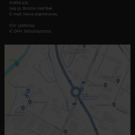
Krátka 574
049 51, Brzotín časť Bak
E-mail:
meva.sk@meva.eu
IČO: 31681051
IČ DPH: SK2020500724