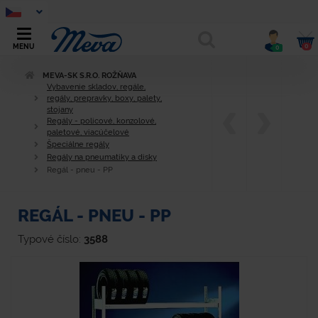
0
MENU
0
MEVA-SK S.R.O. ROŽŇAVA
Vybavenie skladov, regále,
regály, prepravky, boxy, palety,
stojany
Regály - policové, konzolové,
paletové, viacúčelové
Špeciálne regály
Regály na pneumatiky a disky
Regál - pneu - PP
REGÁL - PNEU - PP
Typové číslo:
3588