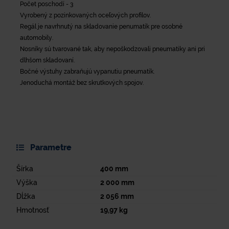
Počet poschodí - 3
Vyrobený z pozinkovaných oceľových profilov.
Regál je navrhnutý na skladovanie penumatík pre osobné
automobily.
Nosníky sú tvarované tak, aby nepoškodzovali pneumatiky ani pri
dlhšom skladovaní.
Bočné výstuhy zabraňujú vypanutiu pneumatík.
Jenoduchá montáž bez skrutkových spojov.
Parametre
Šírka
400
mm
Výška
2 000
mm
Dĺžka
2 056
mm
Hmotnosť
19,97
kg