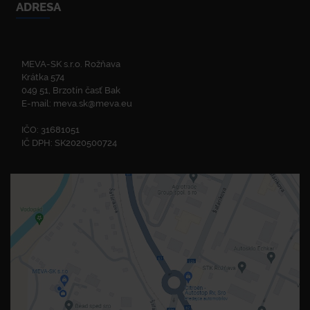
ADRESA
MEVA-SK s.r.o. Rožňava
Krátka 574
049 51, Brzotín časť Bak
E-mail:
meva.sk@meva.eu
IČO: 31681051
IČ DPH: SK2020500724