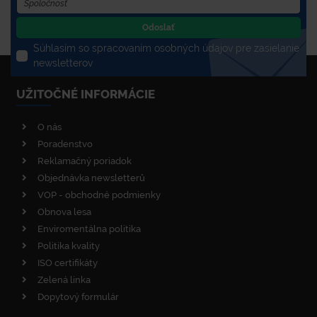
Odoslať
Súhlasím so spracovaním osobných údajov pre zasielanie
newsletterov
UŽITOČNÉ INFORMÁCIE
O nás
Poradenstvo
Reklamačný poriadok
Objednávka newsletterů
VOP - obchodné podmienky
Obnova lesa
Enviromentálna politika
Politika kvality
ISO certifikáty
Zelená linka
Dopytový formulár