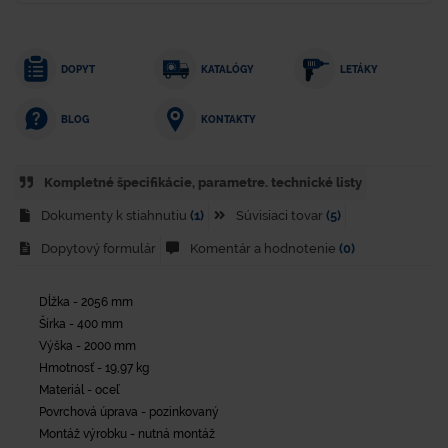
DOPYT
KATALÓGY
LETÁKY
KONTAKTY
BLOG
Kompletné špecifikácie, parametre. technické listy
Dokumenty k stiahnutiu
(1)
Súvisiaci tovar
(5)
Dopytový formulár
Komentár a hodnotenie
(0)
Dĺžka - 2056 mm
Šírka - 400 mm
Výška - 2000 mm
Hmotnosť - 19,97 kg
Materiál - oceľ
Povrchová úprava - pozinkovaný
Montáž výrobku - nutná montáž