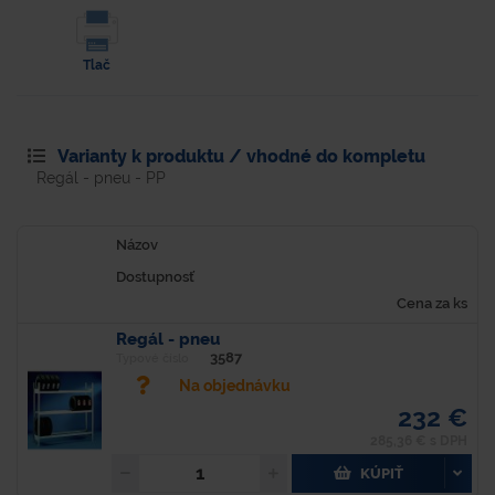
Tlač
Varianty k produktu / vhodné do kompletu
Regál - pneu - PP
Názov
Dostupnosť
Cena za ks
Regál - pneu
3587
Typové číslo
Na objednávku
232 €
285,36 € s DPH
KÚPIŤ