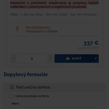
bezpečné a prehľadné skladovanie aj prepravu ťažších
n
materiálov v priemyselnom a logistickom prostredí.
a
l
Dĺžka - 1 200 mm Šírka - 800 mm Výška - 630 mm Hmotnosť -
67,2 kg Materiál - oceľ Objem - 460 l Farba - modrá Nosnosť - 1
D
000 kg Povrchová úprava - lakovaním práškovou...
k
ú
Na objednávku
Dostupnosť 2-4 týždne
337 €
414,51 € s DPH
KÚPIŤ
Dopytový formulár
Fakturačná adresa
Cenová ponuka na firmu
Meno