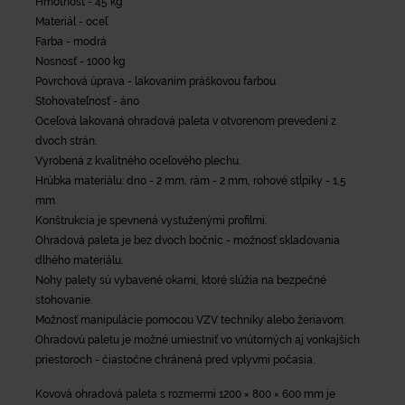
Hmotnosť - 45 kg
Materiál - oceľ
Farba - modrá
Nosnosť - 1000 kg
Povrchová úprava - lakovaním práškovou farbou
Stohovateľnosť - áno
Oceľová lakovaná ohradová paleta v otvorenom prevedení z
dvoch strán.
Vyrobená z kvalitného oceľového plechu.
Hrúbka materiálu: dno - 2 mm, rám - 2 mm, rohové stĺpiky - 1,5
mm.
Konštrukcia je spevnená vystuženými profilmi.
Ohradová paleta je bez dvoch bočníc - možnosť skladovania
dlhého materiálu.
Nohy palety sú vybavené okami, ktoré slúžia na bezpečné
stohovanie.
Možnosť manipulácie pomocou VZV techniky alebo žeriavom.
Ohradovú paletu je možné umiestniť vo vnútorných aj vonkajších
priestoroch - čiastočne chránená pred vplyvmi počasia.
Kovová ohradová paleta s rozmermi 1200 × 800 × 600 mm je