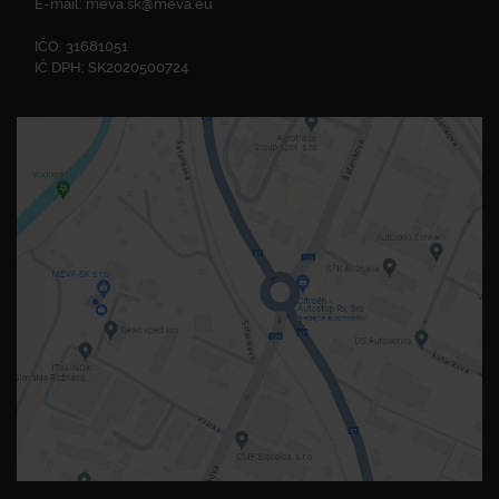
E-mail:
meva.sk@meva.eu
IČO: 31681051
IČ DPH: SK2020500724