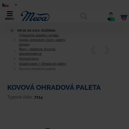
0
MENU
0
MEVA-SK S.R.O. ROŽŇAVA
Vybavenie skladov, regále,
regály, prepravky, boxy, palety,
stojany
Boxy - plastové, kovové,
sklolaminátové
Kovové boxy
Skladovanie / Ohradové palety
Kovová ohradová paleta
KOVOVÁ OHRADOVÁ PALETA
Typové číslo:
7114