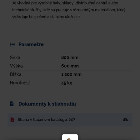
Je vhodná pre výrobné haly, sklady, distribučné centrá alebo
technické služby, kde sa pracuje s rôznorodým materiálom, ktorý
vyžaduje bezpečné a stabilné uloženie.
Parametre
Šírka
800
mm
Výška
600
mm
Dĺžka
1 200
mm
Hmotnosť
45
kg
Dokumenty k stiahnutiu
Strana v tlačenom katalógu: 207