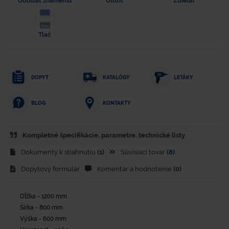
Odoslať známemu
Uložiť
Zdielať
Tlač
DOPYT
KATALÓGY
LETÁKY
KONTAKTY
BLOG
Kompletné špecifikácie, parametre. technické listy
Dokumenty k stiahnutiu
(1)
Súvisiaci tovar
(8)
Dopytový formulár
Komentár a hodnotenie
(0)
Dĺžka - 1200 mm
Šírka - 800 mm
Výška - 600 mm