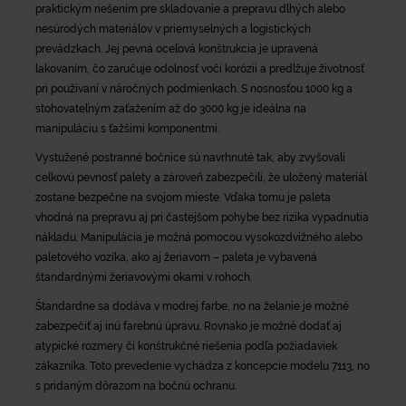
praktickým riešením pre skladovanie a prepravu dlhých alebo
nesúrodých materiálov v priemyselných a logistických
prevádzkach. Jej pevná oceľová konštrukcia je upravená
lakovaním, čo zaručuje odolnosť voči korózii a predlžuje životnosť
pri používaní v náročných podmienkach. S nosnosťou 1000 kg a
stohovateľným zaťažením až do 3000 kg je ideálna na
manipuláciu s ťažšími komponentmi.
Vystužené postranné bočnice sú navrhnuté tak, aby zvyšovali
celkovú pevnosť palety a zároveň zabezpečili, že uložený materiál
zostane bezpečne na svojom mieste. Vďaka tomu je paleta
vhodná na prepravu aj pri častejšom pohybe bez rizika vypadnutia
nákladu. Manipulácia je možná pomocou vysokozdvižného alebo
paletového vozíka, ako aj žeriavom – paleta je vybavená
štandardnými žeriavovými okami v rohoch.
Štandardne sa dodáva v modrej farbe, no na želanie je možné
zabezpečiť aj inú farebnú úpravu. Rovnako je možné dodať aj
atypické rozmery či konštrukčné riešenia podľa požiadaviek
zákazníka. Toto prevedenie vychádza z koncepcie modelu 7113, no
s pridaným dôrazom na bočnú ochranu.