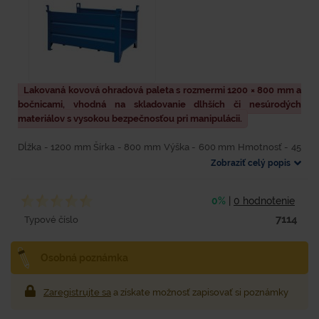
Lakovaná kovová ohradová paleta s rozmermi 1200 × 800 mm a
bočnicami, vhodná na skladovanie dlhších či nesúrodých
materiálov s vysokou bezpečnosťou pri manipulácii.
Dĺžka - 1200 mm Šírka - 800 mm Výška - 600 mm Hmotnosť - 45
kg Materiál - oceľ Farba - modrá Nosnosť - 1000 kg Povrchová
Zobraziť celý popis
úprava - lakovaním práškovou...
0%
|
0 hodnotenie
7114
Typové číslo
Osobná poznámka
Zaregistrujte sa
a získate možnosť zapisovať si poznámky