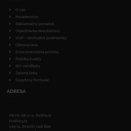
O nás
Poradenstvo
Reklamačný poriadok
Objednávka newsletterů
VOP - obchodné podmienky
Obnova lesa
Enviromentálna politika
Politika kvality
ISO certifikáty
Zelená linka
Dopytový formulár
ADRESA
MEVA-SK s.r.o. Rožňava
Krátka 574
049 51, Brzotín časť Bak