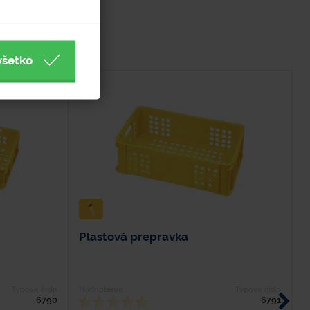
všetko
Plastová prepravka
P
Typové číslo
Hodnotenie
Typové číslo
H
6790
6791