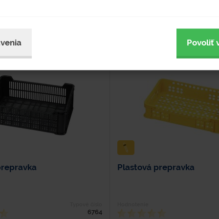
venia
Povoliť 
prepravka
Plastová prepravka
Typové číslo
Hodnotenie
6764