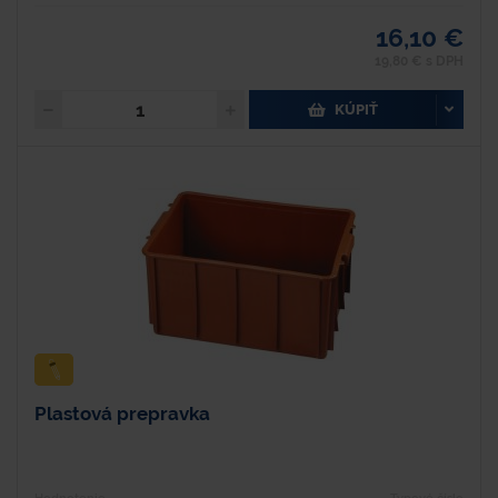
16,10 €
19,80 € s DPH
KÚPIŤ
Plastová prepravka