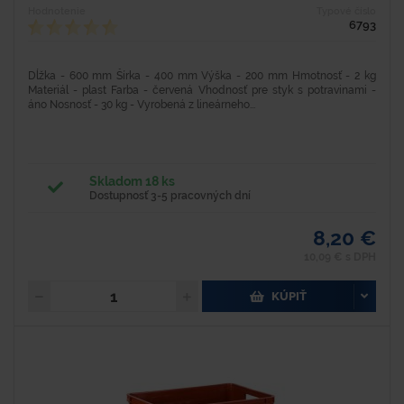
Hodnotenie
Typové číslo
6793
Dĺžka - 600 mm Šírka - 400 mm Výška - 200 mm Hmotnosť - 2 kg
Materiál - plast Farba - červená Vhodnosť pre styk s potravinami -
áno Nosnosť - 30 kg - Vyrobená z lineárneho...
Skladom 18 ks
Dostupnosť 3-5 pracovných dní
8,20 €
10,09 € s DPH
KÚPIŤ