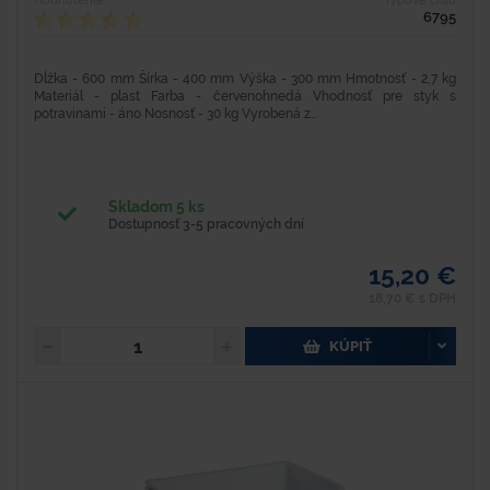
Hodnotenie
Typové číslo
6795
Dĺžka - 600 mm Šírka - 400 mm Výška - 300 mm Hmotnosť - 2,7 kg
Materiál - plast Farba - červenohnedá Vhodnosť pre styk s
potravinami - áno Nosnosť - 30 kg Vyrobená z...
Skladom 5 ks
Dostupnosť 3-5 pracovných dní
15,20 €
18,70 € s DPH
KÚPIŤ