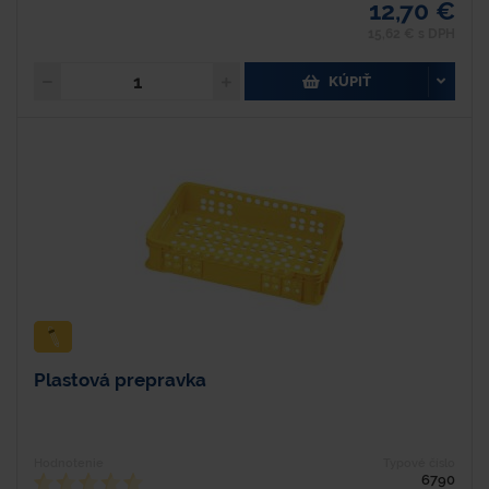
12,70 €
15,62 € s DPH
KÚPIŤ
Plastová prepravka
Hodnotenie
Typové číslo
6790