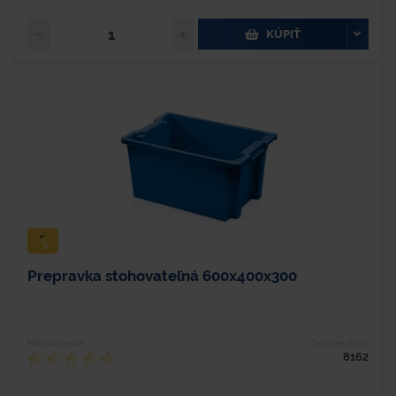
KÚPIŤ
Prepravka stohovateľná 600x400x300
Hodnotenie
Typové číslo
8162