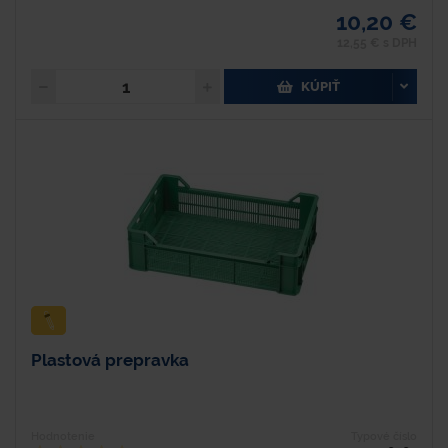
10,20 €
12,55 € s DPH
KÚPIŤ
Plastová prepravka
Hodnotenie
Typové číslo