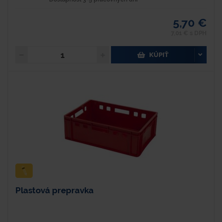
5,70 €
7,01 € s DPH
KÚPIŤ
Plastová prepravka