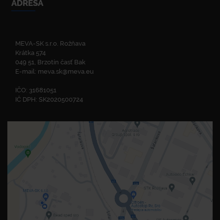
ADRESA
MEVA-SK s.r.o. Rožňava
Krátka 574
049 51, Brzotín časť Bak
E-mail:
meva.sk@meva.eu
IČO: 31681051
IČ DPH: SK2020500724