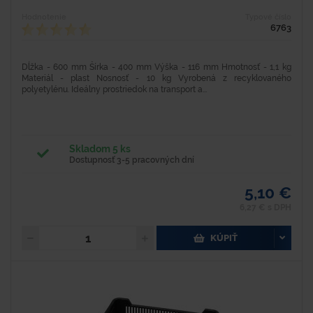
Hodnotenie
Typové číslo
6763
Dĺžka - 600 mm Šírka - 400 mm Výška - 116 mm Hmotnosť - 1,1 kg
Materiál - plast Nosnosť - 10 kg Vyrobená z recyklovaného
polyetylénu. Ideálny prostriedok na transport a...
Skladom 5 ks
Dostupnosť 3-5 pracovných dní
5,10 €
6,27 € s DPH
KÚPIŤ