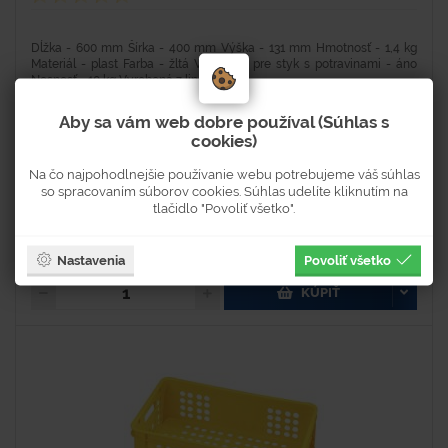
Dĺžka - 600 mm Šírka - 400 mm Výška - 131 mm Hmotnosť - 1,4 kg
Materiál - plast Farba - žltá Vhodnosť pre styk s potravinami - áno
Nosnosť - 10 kg Vyrobená z lineárneho...
Aby sa vám web dobre používal (Súhlas s
cookies)
Na objednávku
Na čo najpohodlnejšie používanie webu potrebujeme váš súhlas
Dostupnosť 2-4 týždne
so spracovaním súborov cookies. Súhlas udelíte kliknutím na
tlačidlo "Povoliť všetko".
9,70 €
11,93 € s DPH
Nastavenia
Povoliť všetko
KÚPIŤ