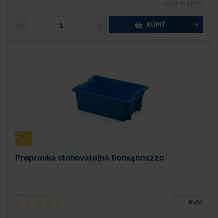
13,78 € s DPH
KÚPIŤ
Prepravka stohovateľná 600x400x220
Hodnotenie
Typové číslo
8160