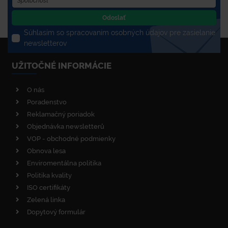
Odoslať
Súhlasím so spracovaním osobných údajov pre zasielanie
newsletterov
UŽITOČNÉ INFORMÁCIE
O nás
Poradenstvo
Reklamačný poriadok
Objednávka newsletterů
VOP - obchodné podmienky
Obnova lesa
Enviromentálna politika
Politika kvality
ISO certifikáty
Zelená linka
Dopytový formulár