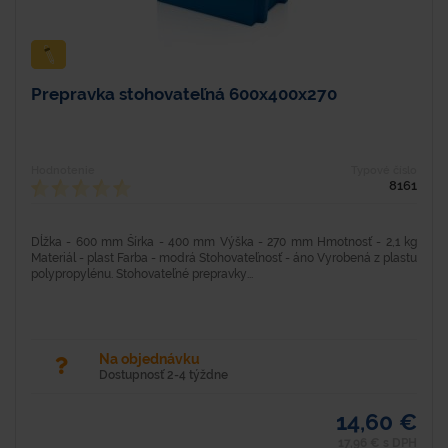
Prepravka stohovateľná 600x400x270
Hodnotenie
Typové číslo
8161
Dĺžka - 600 mm Šírka - 400 mm Výška - 270 mm Hmotnosť - 2,1 kg
Materiál - plast Farba - modrá Stohovateľnosť - áno Vyrobená z plastu
polypropylénu. Stohovateľné prepravky...
Na objednávku
Dostupnosť 2-4 týždne
14,60 €
17,96 € s DPH