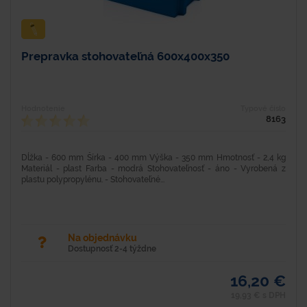
Prepravka stohovateľná 600x400x350
Hodnotenie
Typové číslo
8163
Dĺžka - 600 mm Šírka - 400 mm Výška - 350 mm Hmotnosť - 2,4 kg
Materiál - plast Farba - modrá Stohovateľnosť - áno - Vyrobená z
plastu polypropylénu. - Stohovateľné...
Na objednávku
Dostupnosť 2-4 týždne
16,20 €
19,93 € s DPH