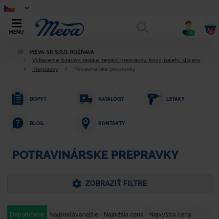
0
MENU
0
MEVA-SK S.R.O. ROŽŇAVA
Vybavenie skladov, regále, regály, prepravky, boxy, palety, stojany
Prepravky
Potravinárske prepravky
DOPYT
KATALÓGY
LETÁKY
KONTAKTY
BLOG
POTRAVINÁRSKE PREPRAVKY
ZOBRAZIŤ FILTRE
Doporučené
Najpredávanejšie
Najnižšia cena
Najvyššia cena