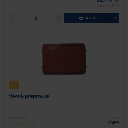
15,25 € s DPH
KÚPIŤ
Veko k prepravke
Hodnotenie
Typové číslo
6795-A