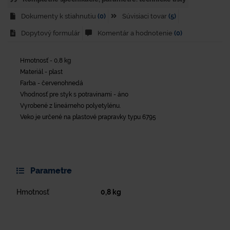
Dokumenty k stiahnutiu
(0)
Súvisiaci tovar
(5)
Dopytový formulár
Komentár a hodnotenie
(0)
Hmotnosť - 0,8 kg
Materiál - plast
Farba - červenohnedá
Vhodnosť pre styk s potravinami - áno
Vyrobené z lineárneho polyetylénu.
Veko je určené na plastové prapravky typu 6795
Parametre
Hmotnosť
0,8
kg