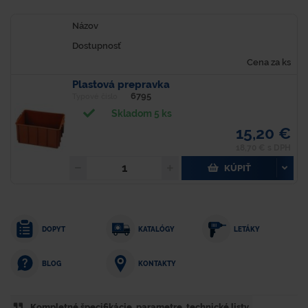
Názov
Dostupnosť
Cena za ks
Plastová prepravka
6795
Typové číslo
Skladom 5 ks
15,20 €
18,70 € s DPH
KÚPIŤ
DOPYT
KATALÓGY
LETÁKY
KONTAKTY
BLOG
Kompletné špecifikácie, parametre. technické listy