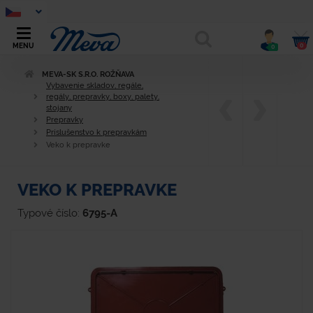
0
MENU
0
MEVA-SK S.R.O. ROŽŇAVA
Vybavenie skladov, regále,
regály, prepravky, boxy, palety,
stojany
Prepravky
Príslušenstvo k prepravkám
Veko k prepravke
VEKO K PREPRAVKE
Typové číslo:
6795-A