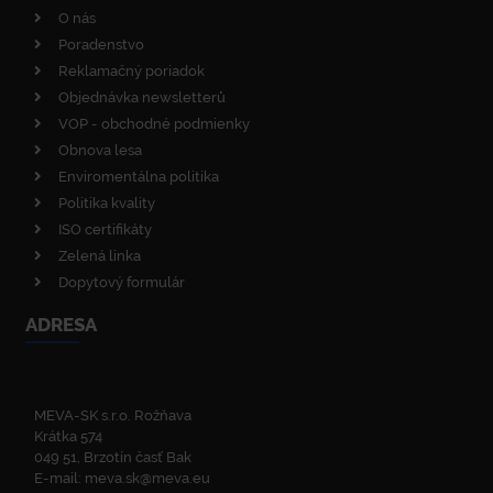
O nás
Poradenstvo
Reklamačný poriadok
Objednávka newsletterů
VOP - obchodné podmienky
Obnova lesa
Enviromentálna politika
Politika kvality
ISO certifikáty
Zelená linka
Dopytový formulár
ADRESA
MEVA-SK s.r.o. Rožňava
Krátka 574
049 51, Brzotín časť Bak
E-mail:
meva.sk@meva.eu