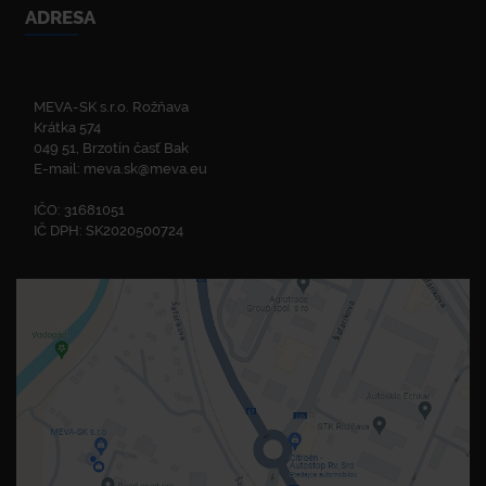
ADRESA
MEVA-SK s.r.o. Rožňava
Krátka 574
049 51, Brzotín časť Bak
E-mail:
meva.sk@meva.eu
IČO: 31681051
IČ DPH: SK2020500724