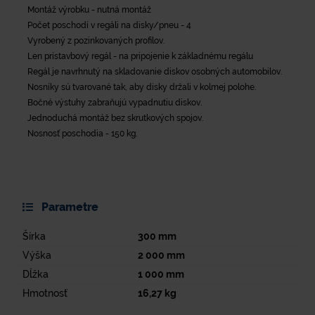
Montáž výrobku - nutná montáž
Počet poschodí v regáli na disky/pneu - 4
Vyrobený z pozinkovaných profilov.
Len prístavbový regál - na pripojenie k základnému regálu
Regál je navrhnutý na skladovanie diskov osobných automobilov.
Nosníky sú tvarované tak, aby disky držali v kolmej polohe.
Bočné výstuhy zabraňujú vypadnutiu diskov.
Jednoduchá montáž bez skrutkových spojov.
Nosnosť poschodia - 150 kg.
Parametre
Šírka
300
mm
Výška
2 000
mm
Dĺžka
1 000
mm
Hmotnosť
16,27
kg