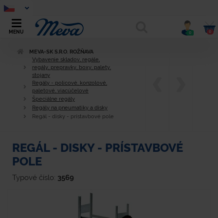
0
MENU
0
MEVA-SK S.R.O. ROŽŇAVA
Vybavenie skladov, regále,
regály, prepravky, boxy, palety,
stojany
Regály - policové, konzolové,
paletové, viacúčelové
Špeciálne regály
Regály na pneumatiky a disky
Regál - disky - prístavbové pole
REGÁL - DISKY - PRÍSTAVBOVÉ
POLE
Typové číslo:
3569