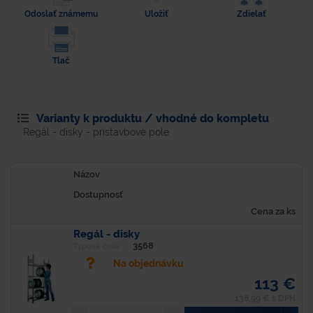
Odoslať známemu
Uložiť
Zdielať
Tlač
Varianty k produktu / vhodné do kompletu
Regál - disky - prístavbové pole
Názov
Dostupnosť
Cena za ks
Regál - disky
3568
Typové číslo
Na objednávku
113 €
138,99 € s DPH