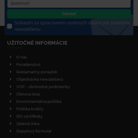
Odoslať
Súhlasím so spracovaním osobných údajov pre zasielanie
newsletterov
UŽITOČNÉ INFORMÁCIE
O nás
Poradenstvo
Reklamačný poriadok
Objednávka newsletterů
VOP - obchodné podmienky
Obnova lesa
Enviromentálna politika
Politika kvality
ISO certifikáty
Zelená linka
Dopytový formulár