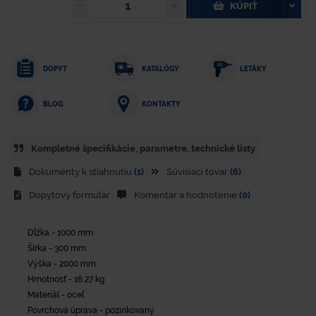
KÚPIŤ
DOPYT
KATALÓGY
LETÁKY
KONTAKTY
BLOG
Kompletné špecifikácie, parametre. technické listy
Dokumenty k stiahnutiu
(1)
Súvisiaci tovar
(6)
Dopytový formulár
Komentár a hodnotenie
(0)
Dĺžka - 1000 mm
Šírka - 300 mm
Výška - 2000 mm
Hmotnosť - 16,27 kg
Materiál - oceľ
Povrchová úprava - pozinkovaný