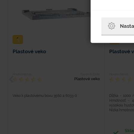
Nasta
Plastové veko
Plastové 
Hodnotenie
Typové číslo
Hodnotenie
Plastové veko
Veko k plastovému boxu 3560 a 6033-0
Dĺžka - 1000
Hmotnosť - 4
vysokou hustot
Nízka hmotnosť,
Skla