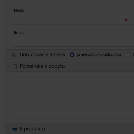
Mesto
Email
Doručovacia adresa
je rovnaká ako fakturačná
Poznámka k dopytu
K produktu