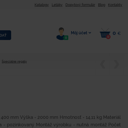
Katalogy
Letáky
Dopytový formulár
Blog
Kontakty
0
Môj účet
€
DAŤ
0
0
Špeciálne regály
- 400 mm Výška - 2000 mm Hmotnosť - 14,11 kg Materiál
a - pozinkovaný Montáž výrobku - nutná montáž Počet