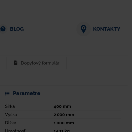
BLOG
KONTAKTY
Dopytový formulár
Parametre
Šírka
400
mm
Výška
2 000
mm
Dĺžka
1 000
mm
Hmotnosť
14,11
kg