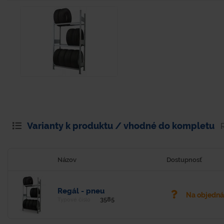
Varianty k produktu / vhodné do kompletu
Názov
Dostupnosť
Regál - pneu
Na objedn
3585
Typové číslo