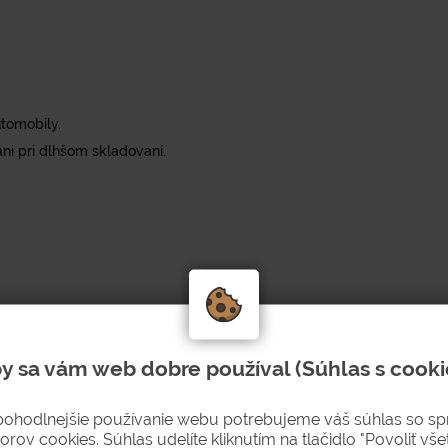
tomobily.
ni pri dlhšom skladovaní.
y sa vám web dobre používal (Súhlas s cooki
pohodlnejšie používanie webu potrebujeme váš súhlas so s
orov cookies. Súhlas udelíte kliknutím na tlačidlo "Povoliť všet