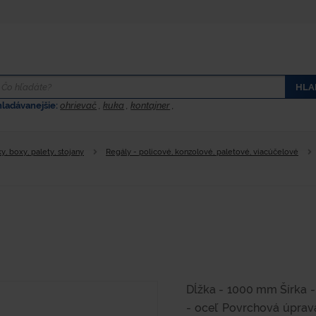
HLA
hladávanejšie:
ohrievač
,
kuka
,
kontajner
,
y, boxy, palety, stojany
Regály - policové, konzolové, paletové, viacúčelové
Dĺžka - 1000 mm Šírka 
- oceľ Povrchová úprav