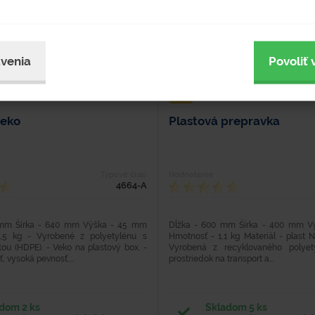
venia
Povoliť 
veko
Plastová prepravka
Typové číslo
Hodnotenie
4664-A
 mm Šírka - 640 mm Výška - 45 mm
Dĺžka - 600 mm Šírka - 400 mm V
,5 kg - Vyrobené z polyetylénu s
Hmotnosť - 1,1 kg Materiál - plast 
ou (HDPE). - Veko na plastový box. -
Vyrobená z recyklovaného polyety
 vysoká pevnosť,...
prostriedok na transport a...
dom 2 ks
Skladom 5 ks