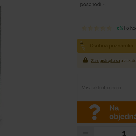
poschodí -...
0%
|
0 ho
Osobná poznámka
Zaregistrujte sa
a získat
Vaša aktuálna cena
Na
objedn