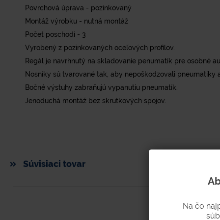
Povrchová úprava - pozinkovaný
Montáž výrobku - nutná montáž
Počet poschodí - 3
Vyrobený z pozinkovaných oceľových profilov.
Regál je navrhnutý na skladovanie penumatík pre osobné au
Nosníky sú tvarované tak, aby nepoškodzovali pneumatiky a
Bočné výstuhy zabraňujú vypanutiu pneumatík.
Jenoduchá montáž bez skrutkových spojov.
Súvisiaci tovar
Ab
Na čo naj
súb