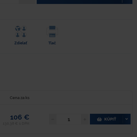
Zdielať
Tlač
Cena za ks
106 €
KÚPIŤ
130,38 € s DPH