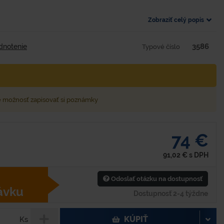
Zobraziť celý popis
3586
dnotenie
Typové číslo
e možnosť zapisovať si poznámky
74 €
91,02
€
s DPH
Odoslať otázku na dostupnosť
ávku
Dostupnosť 2-4 týždne
KÚPIŤ
Ks