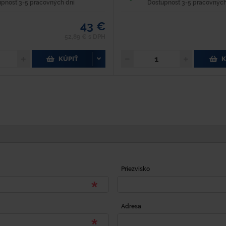
upnosť 3-5 pracovných dní
Dostupnosť 3-5 pracovných
43 €
52,89 € s DPH
KÚPIŤ
K
Priezvisko
Adresa