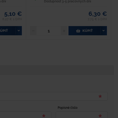
pr
 dní
Dostupnosť 3-5 pracovných dní
5,10 €
6,30 €
6,27 € s DPH
7,75 € s DPH
ÚPIŤ
KÚPIŤ
Popisné číslo