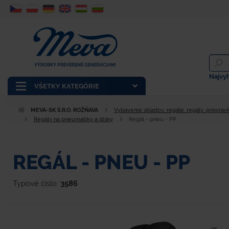
VÝROBKY PREVERENÉ GENERÁCIAMI
Najvy
VŠETKY KATEGÓRIE
MEVA-SK S.R.O. ROŽŇAVA
Vybavenie skladov, regále, regály, prepravk
Regály na pneumatiky a disky
Regál - pneu - PP
REGÁL - PNEU - PP
Typové číslo:
3586