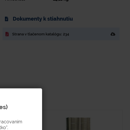
Dokumenty k stiahnutiu
Strana v tlačenom katalógu: 234
es)
pracovaním
ko".