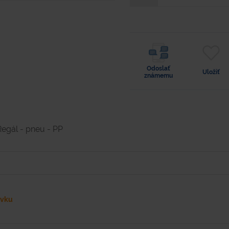
Odoslať
Uložiť
známemu
Regál - pneu - PP
ávku