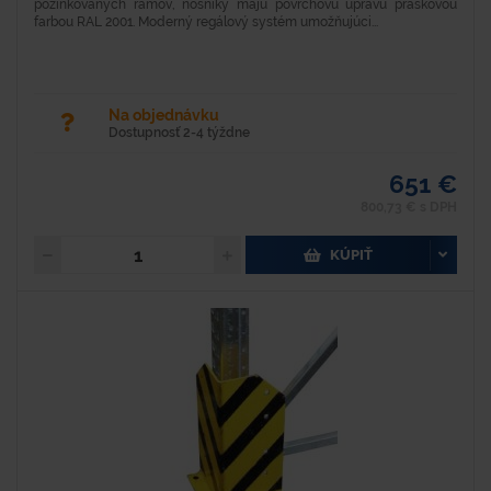
pozinkovaných rámov, nosníky majú povrchovú úpravu práškovou
farbou RAL 2001. Moderný regálový systém umožňujúci...
Na objednávku
Dostupnosť 2-4 týždne
651 €
800,73 € s DPH
KÚPIŤ