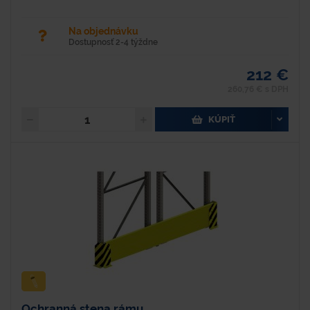
Na objednávku
Dostupnosť 2-4 týždne
212 €
260,76 € s DPH
KÚPIŤ
Ochranná stena rámu