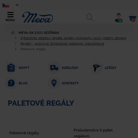
0
MENU
0
MEVA-SK S.R.O. ROŽŇAVA
Vybavenie skladov, regále, regály, prepravky, boxy, palety, stojany
Regály - policové, konzolové, paletové, viacúčelové
Paletové regály
DOPYT
KATALÓGY
LETÁKY
KONTAKTY
BLOG
PALETOVÉ REGÁLY
Príslušenstvo k palet.
Paletové regály
regálom