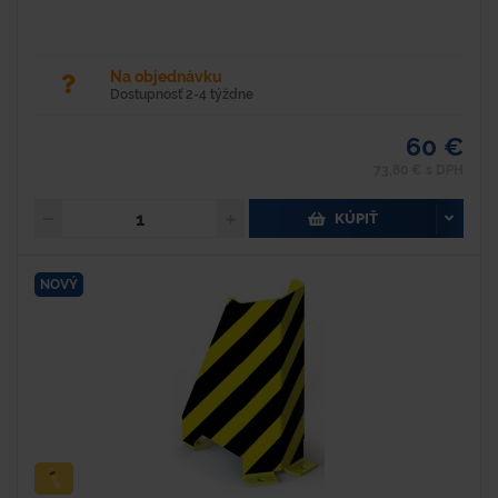
Na objednávku
Dostupnosť 2-4 týždne
60 €
73,80 € s DPH
KÚPIŤ
NOVÝ