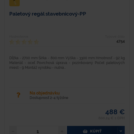
Paletový regál stavebnicový-PP
Hodnotenie
Typové číslo
4754
Dĺžka - 2700 mm Šírka - 800 mm Výška - 3300 mm Hmotnosť - 92 kg
Materiál - oceľ Povrchová úprava - pozinkovaný Počet paletových
miest - 9 Montáž výrobku - nutná...
Na objednávku
Dostupnosť 2-4 týždne
488 €
600,24 € s DPH
KÚPIŤ