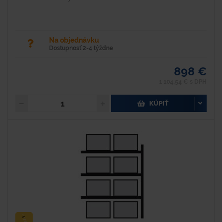
Na objednávku
Dostupnosť 2-4 týždne
898 €
1 104,54 € s DPH
KÚPIŤ