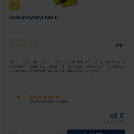
Ochranný kryt rámu
Hodnotenie
Typové číslo
3290
Dĺžka - 175 mm Výška - 400 mm Hmotnosť - 1 kg Vyrobený z
kovového materiálu. Slúži na ochranu regálových systémov.
Vybavený výstražným sfarbením - žltá a čierna. Spĺňa...
Na objednávku
Dostupnosť 2-4 týždne
46 €
56,58 € s DPH