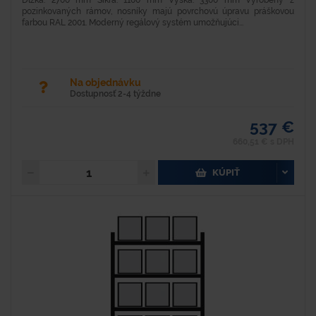
Dĺžka: 2700 mm Šíkra: 1100 mm Výška: 3300 mm Vyrobený z
pozinkovaných rámov, nosníky majú povrchovú úpravu práškovou
farbou RAL 2001. Moderný regálový systém umožňujúci...
Na objednávku
Dostupnosť 2-4 týždne
537 €
660,51 € s DPH
KÚPIŤ