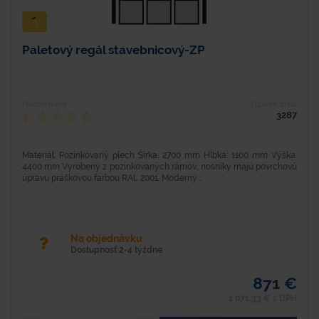
Paletový regál stavebnicový-ZP
Hodnotenie
Typové číslo
3287
Materiál: Pozinkovaný plech Šírka: 2700 mm Hĺbka: 1100 mm Výška:
4400 mm Vyrobený z pozinkovaných rámov, nosníky majú povrchovú
úpravu práškovou farbou RAL 2001. Moderný...
Na objednávku
Dostupnosť 2-4 týždne
871 €
1 071,33 € s DPH