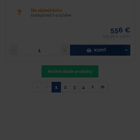
Na objednávku
Dostupnosť 2-4 týždne
556 €
683,88 € s DPH
KÚPIŤ
Načítať ďalšie produkty
1
2
3
4