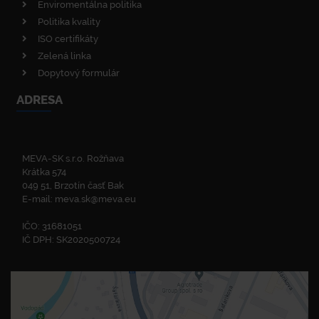
Enviromentálna politika
Politika kvality
ISO certifikáty
Zelená linka
Dopytový formulár
ADRESA
MEVA-SK s.r.o. Rožňava
Krátka 574
049 51, Brzotín časť Bak
E-mail:
meva.sk@meva.eu
IČO: 31681051
IČ DPH: SK2020500724