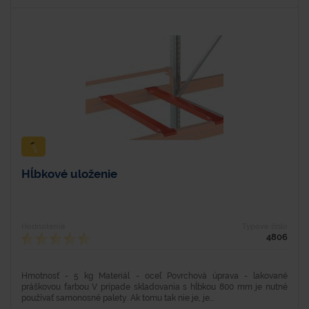
Hĺbkové uloženie
Hodnotenie
Typové číslo
4806
Hmotnosť - 5 kg Materiál - oceľ Povrchová úprava - lakované
práškovou farbou V prípade skladovania s hĺbkou 800 mm je nutné
používať samonosné palety. Ak tomu tak nie je, je...