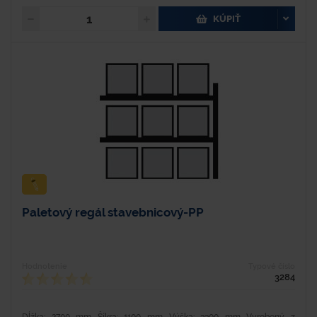
KÚPIŤ
Paletový regál stavebnicový-PP
Hodnotenie
Typové číslo
3284