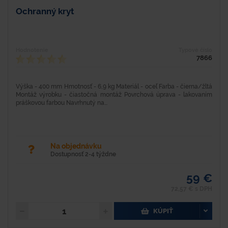
Ochranný kryt
Hodnotenie
Typové číslo
7866
Výška - 400 mm Hmotnosť - 6,9 kg Materiál - oceľ Farba - čierna/žltá
Montáž výrobku - čiastočná montáž Povrchová úprava - lakovaním
práškovou farbou Navrhnutý na...
Na objednávku
Dostupnosť 2-4 týždne
59 €
72,57 € s DPH
KÚPIŤ