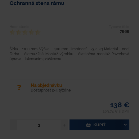
Ochranná stena rámu
Hodnotenie
Typové číslo
7868
Šírka - 1100 mm Výška - 400 mm Hmotnosť - 23,2 kg Materiál - oceľ
Farba - čierna/žltá Montáž výrobku - čiastočná montáž Povrchová
úprava - lakovaním práškovou...
Na objednávku
Dostupnosť 2-4 týždne
138 €
169,74 € s DPH
KÚPIŤ