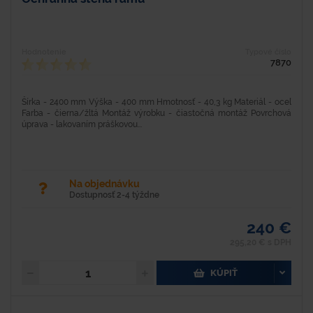
Hodnotenie
Typové číslo
7870
Šírka - 2400 mm Výška - 400 mm Hmotnosť - 40,3 kg Materiál - oceľ
Farba - čierna/žltá Montáž výrobku - čiastočná montáž Povrchová
úprava - lakovaním práškovou...
Na objednávku
Dostupnosť 2-4 týždne
240 €
295,20 € s DPH
KÚPIŤ