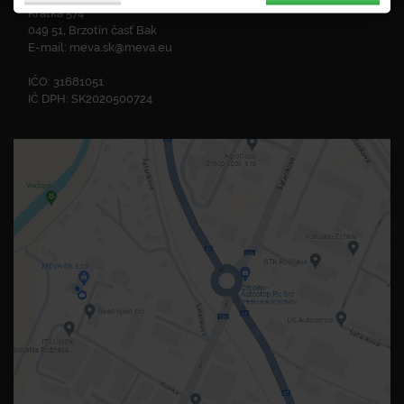
Krátka 574
049 51, Brzotín časť Bak
E-mail:
meva.sk@meva.eu
IČO: 31681051
IČ DPH: SK2020500724