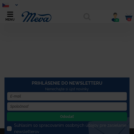
0
MENU
0
PRIHLÁSENIE DO NEWSLETTERU
Nenechajte si újsť novinky
Odoslať
Súhlasím so spracovaním osobných údajov pre zasielanie
newsletterov