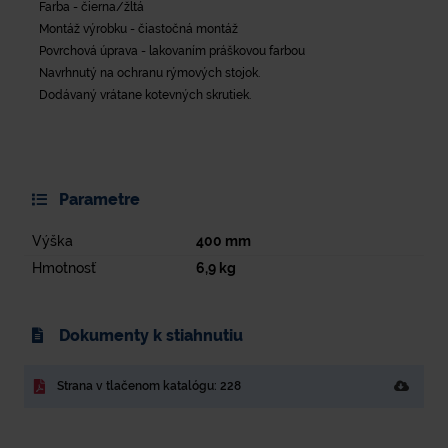
Farba - čierna/žltá
Montáž výrobku - čiastočná montáž
Povrchová úprava - lakovaním práškovou farbou
Navrhnutý na ochranu rýmových stojok.
Dodávaný vrátane kotevných skrutiek.
Parametre
Výška
400
mm
Hmotnosť
6,9
kg
Dokumenty k stiahnutiu
Strana v tlačenom katalógu: 228