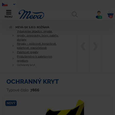
0
MENU
0
MEVA-SK S.R.O. ROŽŇAVA
Vybavenie skladov, regále,
regály, prepravky, boxy, palety,
stojany
Regály - policové, konzolové,
paletové, viacúčelové
Paletové regály
Príslušenstvo k paletovým
regálom
Ochranný kryt
OCHRANNÝ KRYT
Typové číslo:
7866
NOVÝ