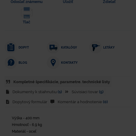
Odoslať známemu
Uložiť
Zdielať
Tlač
DOPYT
KATALÓGY
LETÁKY
KONTAKTY
BLOG
Kompletné špecifikácie, parametre. technické listy
Dokumenty k stiahnutiu
(1)
Súvisiaci tovar
(5)
Dopytový formulár
Komentár a hodnotenie
(0)
Výška - 400 mm
Hmotnosť - 6,9 kg
Materiál - oceľ