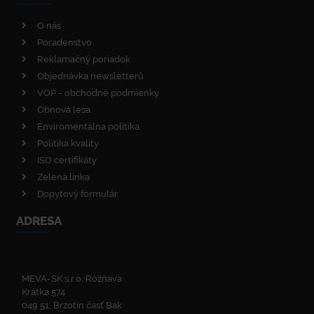
O nás
Poradenstvo
Reklamačný poriadok
Objednávka newsletterů
VOP - obchodné podmienky
Obnova lesa
Enviromentálna politika
Politika kvality
ISO certifikáty
Zelená linka
Dopytový formulár
ADRESA
MEVA-SK s.r.o. Rožňava
Krátka 574
049 51, Brzotín časť Bak