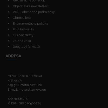
Reklamačný poriadok
Objednávka newsletterů
VOP - obchodné podmienky
Obnova lesa
Enviromentálna politika
Politika kvality
ISO certifikáty
Zelená linka
Dopytový formulár
ADRESA
MEVA-SK s.r.o. Rožňava
Krátka 574
049 51, Brzotín časť Bak
E-mail:
meva.sk@meva.eu
IČO: 31681051
IČ DPH: SK2020500724