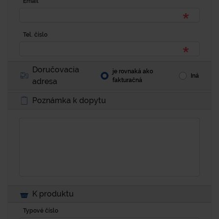
Email
Tel. číslo
Doručovacia
je rovnaká ako
Iná
adresa
fakturačná
Poznámka k dopytu
K produktu
Typové číslo