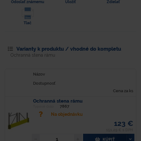
Odoslať známemu
Uložiť
Zdielať
Tlač
Varianty k produktu / vhodné do kompletu
Ochranná stena rámu
Názov
Dostupnosť
Cena za ks
Ochranná stena rámu
7867
Typové číslo
Na objednávku
123 €
151,29 € s DPH
KÚPIŤ