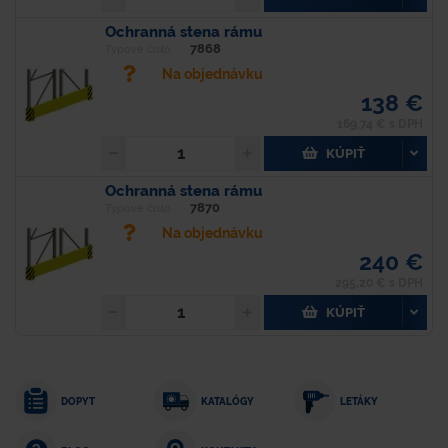
Ochranná stena rámu
7868
Typové číslo
Na objednávku
138 €
169,74 € s DPH
KÚPIŤ
Ochranná stena rámu
7870
Typové číslo
Na objednávku
240 €
295,20 € s DPH
KÚPIŤ
DOPYT
KATALÓGY
LETÁKY