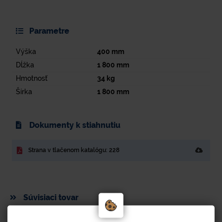
Parametre
Výška
400
mm
Dĺžka
1 800
mm
Hmotnosť
34
kg
Šírka
1 800
mm
Dokumenty k stiahnutiu
Strana v tlačenom katalógu: 228
Súvisiaci tovar