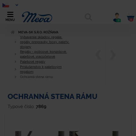
0
MENU
0
MEVA-SK S.R.O. ROŽŇAVA
Vybavenie skladov, regále,
regály, prepravky, boxy, palety,
stojany
Regály - policové, konzolové,
paletové, viacúčelové
Paletové regály
Príslušenstvo k paletovým
regálom
Ochranná stena rámu
OCHRANNÁ STENA RÁMU
Typové číslo:
7869