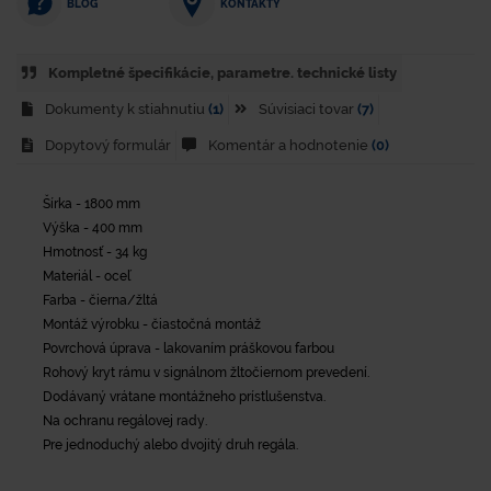
KONTAKTY
BLOG
Kompletné špecifikácie, parametre. technické listy
Dokumenty k stiahnutiu
(1)
Súvisiaci tovar
(7)
Dopytový formulár
Komentár a hodnotenie
(0)
Šírka - 1800 mm
Výška - 400 mm
Hmotnosť - 34 kg
Materiál - oceľ
Farba - čierna/žltá
Montáž výrobku - čiastočná montáž
Povrchová úprava - lakovaním práškovou farbou
Rohový kryt rámu v signálnom žltočiernom prevedení.
Dodávaný vrátane montážneho prístlušenstva.
Na ochranu regálovej rady.
Pre jednoduchý alebo dvojitý druh regála.