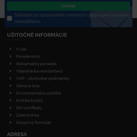
Odoslať
Súhlasím so spracovaním osobných údajov pre zasielanie
newsletterov
UŽITOČNÉ INFORMÁCIE
O nás
Poradenstvo
Reklamačný poriadok
Objednávka newsletterů
VOP - obchodné podmienky
Obnova lesa
Enviromentálna politika
Politika kvality
ISO certifikáty
Zelená linka
Dopytový formulár
ADRESA