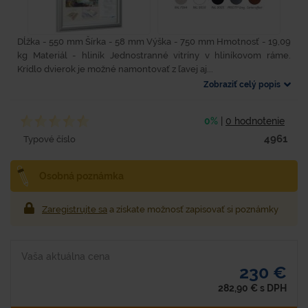
Dĺžka - 550 mm Šírka - 58 mm Výška - 750 mm Hmotnosť - 19,09
kg Materiál - hliník Jednostranné vitríny v hliníkovom ráme.
Krídlo dvierok je možné namontovať z ľavej aj...
Zobraziť celý popis
0%
|
0 hodnotenie
4961
Typové číslo
Osobná poznámka
Zaregistrujte sa
a získate možnosť zapisovať si poznámky
Vaša aktuálna cena
230 €
282,90
€
s DPH