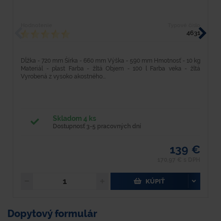
Hodnotenie
Typové číslo
H
4631
Dĺžka - 720 mm Šírka - 660 mm Výška - 590 mm Hmotnosť - 10 kg
D
Materiál - plast Farba - žltá Objem - 100 l Farba veka - žltá
h
Vyrobená z vysoko akostného...
t
Skladom 4 ks
Dostupnosť 3-5 pracovných dní
139 €
170,97 € s DPH
KÚPIŤ
Dopytový formulár