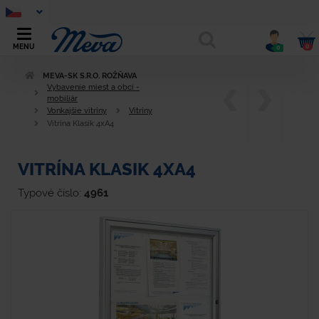
0
MENU
0
MEVA-SK S.R.O. ROŽŇAVA
Vybavenie miest a obcí -
mobiliár
Vonkajšie vitríny
Vitríny
Vitrína Klasik 4xA4
VITRÍNA KLASIK 4XA4
Typové číslo:
4961