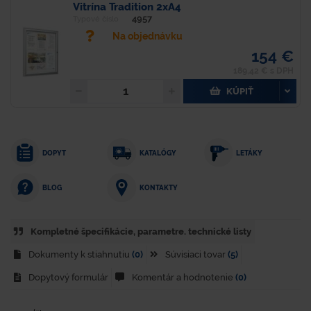
Vitrína Tradition 2xA4
4957
Typové číslo
Na objednávku
154 €
189,42 € s DPH
KÚPIŤ
DOPYT
KATALÓGY
LETÁKY
KONTAKTY
BLOG
Kompletné špecifikácie, parametre. technické listy
Dokumenty k stiahnutiu
(0)
Súvisiaci tovar
(5)
Dopytový formulár
Komentár a hodnotenie
(0)