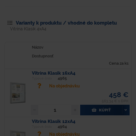
Varianty k produktu / vhodné do kompletu
Vitrína Klasik 4xA4
Názov
Dostupnosť
Cena za ks
Vitrína Klasik 16xA4
4965
Typové číslo
Na objednávku
458 €
563,34 € s DPH
KÚPIŤ
Vitrína Klasik 12xA4
4964
Typové číslo
Na objednávku