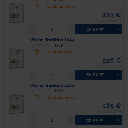
Na objednávku
263 €
323,49 € s DPH
KÚPIŤ
Vitrína Tradition 6xA4
4959
Typové číslo
Na objednávku
226 €
277,98 € s DPH
KÚPIŤ
Vitrína Tradition 4xA4
4958
Typové číslo
Na objednávku
185 €
227,55 € s DPH
KÚPIŤ