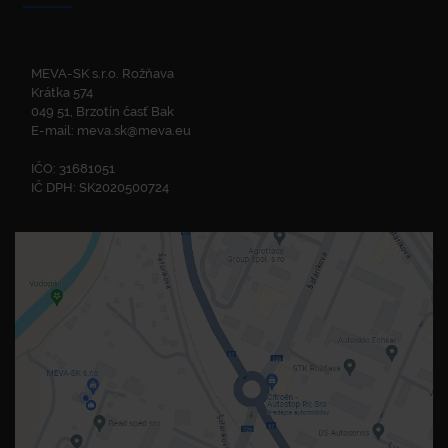
MEVA-SK s.r.o. Rožňava
Krátka 574
049 51, Brzotín časť Bak
E-mail:
meva.sk@meva.eu
IČO: 31681051
IČ DPH: SK2020500724