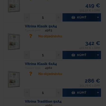
419 €
515,37 € s DPH
KÚPIŤ
Vitrína Klasik 9xA4
4963
Typové číslo
Na objednávku
342 €
420,66 € s DPH
KÚPIŤ
Vitrína Klasik 6xA4
4962
Typové číslo
Na objednávku
286 €
351,78 € s DPH
KÚPIŤ
Vitrína Tradition 9xA4
4960
Typové číslo