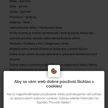
Dĺžka - 550 mm
Šírka - 58 mm
Výška - 750 mm
Hmotnosť - 19,09 kg
Materiál - hliník
Jednostranné vitríny v hliníkovom ráme.
Krídlo dvierok je možné namontovať z ľavej aj pravej strany bez
nutnosti použitia náradia alebo demontovania vitríny.
Plexisklo s hrúbkou 4 mm, integrovaný záves.
Bezpečnostný zámok dvierok je dodávaný s dvomi kľúčmi.
Dvere sú po celom obvode utesnené a vybavené kondenzačnými
otvormi.
Zadná stena z pozinkovaného plechu je nalakovaná bielou farbou.
Možnosť montáže na stenu alebo stĺpiky.
Aby sa vám web dobre používal (Súhlas s
cookies)
Na čo najpohodlnejšie používanie webu potrebujeme váš súhlas
Parametre
so spracovaním súborov cookies. Súhlas udelíte kliknutím na
tlačidlo "Povoliť všetko".
Šírka
58
mm