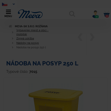
0
MENU
0
MEVA-SK S.R.O. ROŽŇAVA
Vybavenie miest a obcí -
mobiliár
Zimná údržba
Nádoby na posyp
Nádoba na posyp 250 l
NÁDOBA NA POSYP 250 L
Typové číslo:
7015