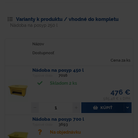
Varianty k produktu / vhodné do kompletu
Nádoba na posyp 250 l
Názov
Dostupnosť
Cena za ks
Nádoba na posyp 450 l
7016
Typové číslo
Skladom 2 ks
476 €
585,48 € s DPH
KÚPIŤ
Nádoba na posyp 700 l
3693
Typové číslo
Na objednávku