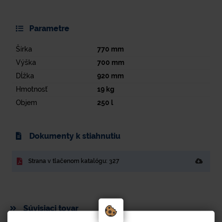
Parametre
Šírka
770
mm
Výška
700
mm
Dĺžka
920
mm
Hmotnosť
19
kg
Objem
250
l
Dokumenty k stiahnutiu
Strana v tlačenom katalógu: 327
Súvisiaci tovar