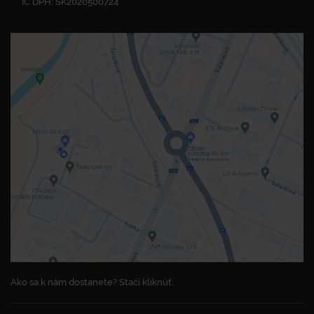
IČ DPH: SK2020500724
Ako sa k nám dostanete? Stačí kliknúť.