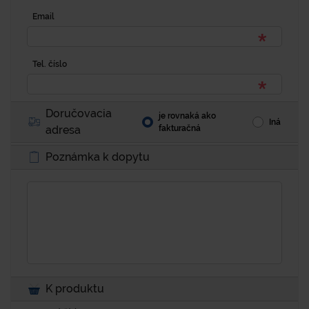
Email
Tel. číslo
Doručovacia
je rovnaká ako
Iná
adresa
fakturačná
Poznámka k dopytu
K produktu