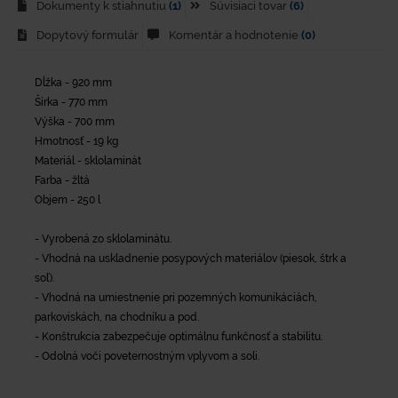
Dokumenty k stiahnutiu
(1)
Súvisiaci tovar
(6)
Dopytový formulár
Komentár a hodnotenie
(0)
Dĺžka - 920 mm
Šírka - 770 mm
Výška - 700 mm
Hmotnosť - 19 kg
Materiál - sklolaminát
Farba - žltá
Objem - 250 l
- Vyrobená zo sklolaminátu.
- Vhodná na uskladnenie posypových materiálov (piesok, štrk a
soľ).
- Vhodná na umiestnenie pri pozemných komunikáciách,
parkoviskách, na chodníku a pod.
- Konštrukcia zabezpečuje optimálnu funkčnosť a stabilitu.
- Odolná voči poveternostným vplyvom a soli.