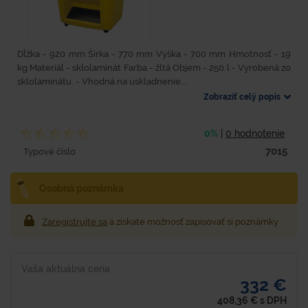
Dĺžka - 920 mm Šírka - 770 mm Výška - 700 mm Hmotnosť - 19
kg Materiál - sklolaminát Farba - žltá Objem - 250 l - Vyrobená zo
sklolaminátu. - Vhodná na uskladnenie...
Zobraziť celý popis
0%
|
0 hodnotenie
7015
Typové číslo
Osobná poznámka
Zaregistrujte sa
a získate možnosť zapisovať si poznámky
Vaša aktuálna cena
332 €
408,36
€
s DPH