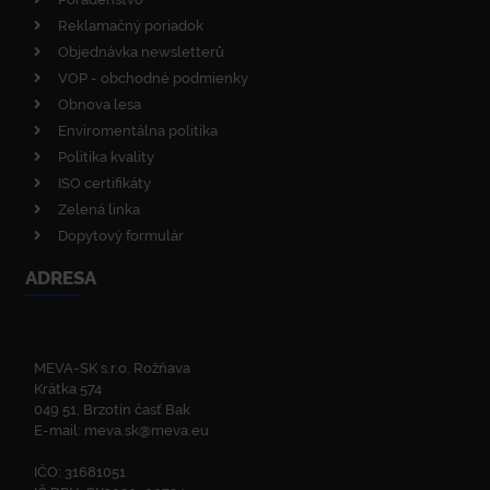
Reklamačný poriadok
Objednávka newsletterů
VOP - obchodné podmienky
Obnova lesa
Enviromentálna politika
Politika kvality
ISO certifikáty
Zelená linka
Dopytový formulár
ADRESA
MEVA-SK s.r.o. Rožňava
Krátka 574
049 51, Brzotín časť Bak
E-mail:
meva.sk@meva.eu
IČO: 31681051