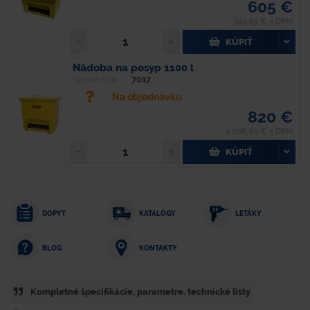
605 €
744,15 € s DPH
KÚPIŤ
Nádoba na posyp 1100 l
7017
Typové číslo
Na objednávku
820 €
1 008,60 € s DPH
KÚPIŤ
DOPYT
KATALÓGY
LETÁKY
KONTAKTY
BLOG
Kompletné špecifikácie, parametre. technické listy