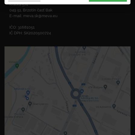
Krátka 574
049 51, Brzotín časť Bak
E-mail:
meva.sk@meva.eu
IČO: 31681051
IČ DPH: SK2020500724