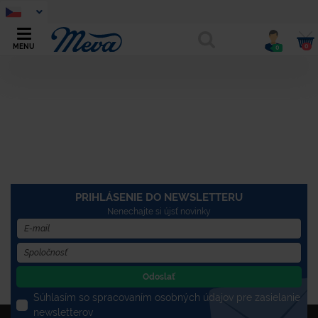
0
MENU
0
PRIHLÁSENIE DO NEWSLETTERU
Nenechajte si újsť novinky
Odoslať
Súhlasím so spracovaním osobných údajov pre zasielanie
newsletterov