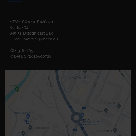
MEVA-SK s.r.o. Rožňava
Krátka 574
049 51, Brzotín časť Bak
E-mail:
meva.sk@meva.eu
IČO: 31681051
IČ DPH: SK2020500724