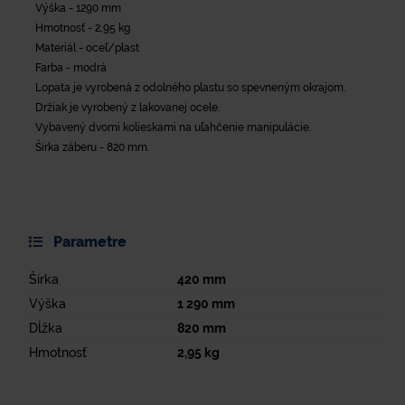
Výška - 1290 mm
Hmotnosť - 2,95 kg
Materiál - oceľ/plast
Farba - modrá
Lopata je vyrobená z odolného plastu so spevneným okrajom.
Držiak je vyrobený z lakovanej ocele.
Vybavený dvomi kolieskami na uľahčenie manipulácie.
Šírka záberu - 820 mm.
Parametre
Šírka
420
mm
Výška
1 290
mm
Dĺžka
820
mm
Hmotnosť
2,95
kg