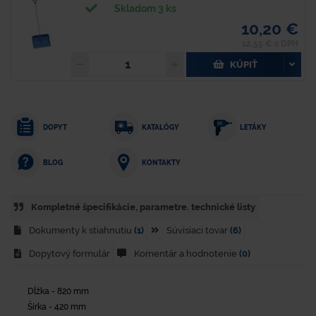
Skladom 3 ks
10,20 €
12,55 € s DPH
KÚPIŤ
DOPYT
KATALÓGY
LETÁKY
KONTAKTY
BLOG
Kompletné špecifikácie, parametre. technické listy
Dokumenty k stiahnutiu
(1)
Súvisiaci tovar
(6)
Dopytový formulár
Komentár a hodnotenie
(0)
Dĺžka - 820 mm
Šírka - 420 mm