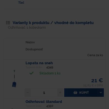
Tlač
Varianty k produktu / vhodné do kompletu
Odhrňovač s kolieskami
Názov
Dostupnosť
Cena za ks
Lopata na sneh
4349
Typové číslo
Skladom 1 ks
21 €
25,83 € s DPH
KÚPIŤ
Odhrňovač štandard
4350
Typové číslo