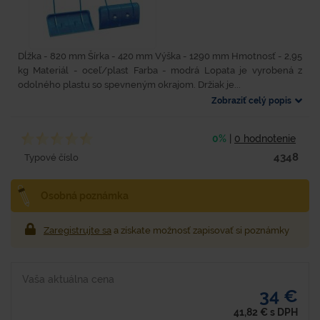
Dĺžka - 820 mm Šírka - 420 mm Výška - 1290 mm Hmotnosť - 2,95
kg Materiál - oceľ/plast Farba - modrá Lopata je vyrobená z
odolného plastu so spevneným okrajom. Držiak je...
Zobraziť celý popis
0%
|
0 hodnotenie
4348
Typové číslo
Osobná poznámka
Zaregistrujte sa
a získate možnosť zapisovať si poznámky
Vaša aktuálna cena
34 €
41,82
€
s DPH