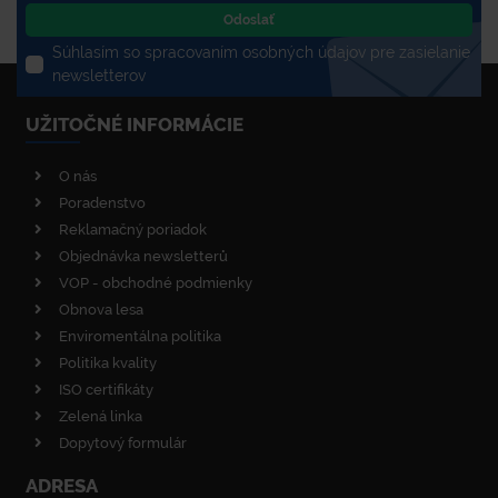
Odoslať
Súhlasím so spracovaním osobných údajov pre zasielanie
newsletterov
UŽITOČNÉ INFORMÁCIE
O nás
Poradenstvo
Reklamačný poriadok
Objednávka newsletterů
VOP - obchodné podmienky
Obnova lesa
Enviromentálna politika
Politika kvality
ISO certifikáty
Zelená linka
Dopytový formulár
ADRESA