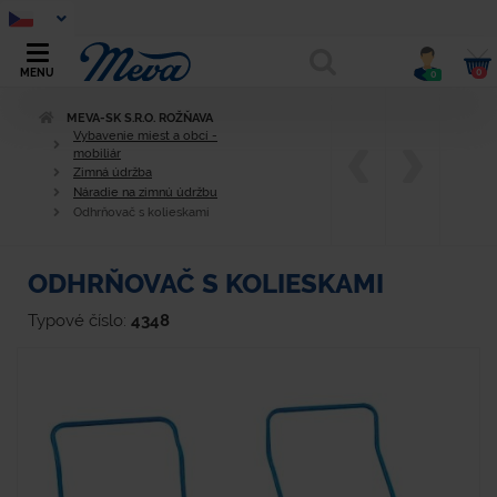
0
MENU
0
MEVA-SK S.R.O. ROŽŇAVA
Vybavenie miest a obcí -
mobiliár
Zimná údržba
Náradie na zimnú údržbu
Odhrňovač s kolieskami
ODHRŇOVAČ S KOLIESKAMI
Typové číslo:
4348