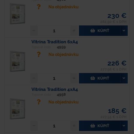
Na objednávku
230 €
282,90 € s DPH
KÚPIŤ
Vitrína Tradition 6xA4
4959
Typové číslo
Na objednávku
226 €
277,98 € s DPH
KÚPIŤ
Vitrína Tradition 4xA4
4958
Typové číslo
Na objednávku
185 €
227,55 € s DPH
KÚPIŤ