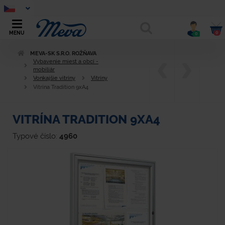
0
MENU
0
MEVA-SK S.R.O. ROŽŇAVA
Vybavenie miest a obcí -
mobiliár
Vonkajšie vitríny
Vitríny
Vitrína Tradition 9xA4
VITRÍNA TRADITION 9XA4
Typové číslo:
4960