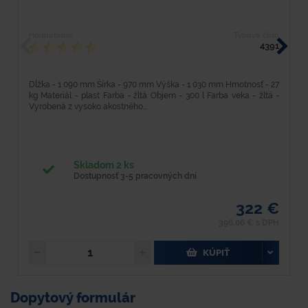
Hodnotenie
Typové číslo
H
4391
Dĺžka - 1 090 mm Šírka - 970 mm Výška - 1 030 mm Hmotnosť - 27
D
kg Materiál - plast Farba - žltá Objem - 300 l Farba veka - žltá -
M
Vyrobená z vysoko akostného...
V
Skladom 2 ks
Dostupnosť 3-5 pracovných dní
322 €
396,06 € s DPH
KÚPIŤ
Dopytový formulár