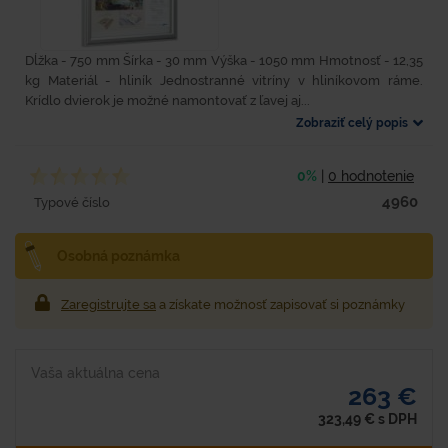
Dĺžka - 750 mm Šírka - 30 mm Výška - 1050 mm Hmotnosť - 12,35
kg Materiál - hliník Jednostranné vitríny v hliníkovom ráme.
Krídlo dvierok je možné namontovať z ľavej aj...
Zobraziť celý popis
0%
|
0 hodnotenie
4960
Typové číslo
Osobná poznámka
Zaregistrujte sa
a získate možnosť zapisovať si poznámky
Vaša aktuálna cena
263 €
323,49
€
s DPH