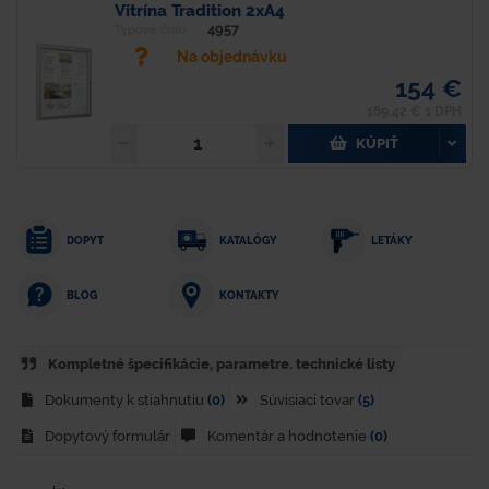
Vitrína Tradition 2xA4
4957
Typové číslo
Na objednávku
154 €
189,42 € s DPH
KÚPIŤ
DOPYT
KATALÓGY
LETÁKY
KONTAKTY
BLOG
Kompletné špecifikácie, parametre. technické listy
Dokumenty k stiahnutiu
(0)
Súvisiaci tovar
(5)
Dopytový formulár
Komentár a hodnotenie
(0)