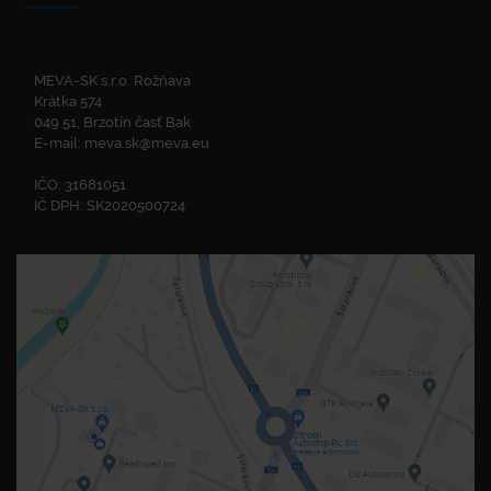
MEVA-SK s.r.o. Rožňava
Krátka 574
049 51, Brzotín časť Bak
E-mail:
meva.sk@meva.eu
IČO: 31681051
IČ DPH: SK2020500724