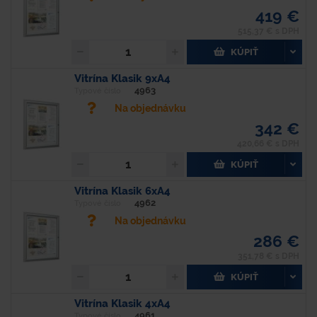
419 €
515,37 € s DPH
KÚPIŤ
Vitrína Klasik 9xA4
4963
Typové číslo
Na objednávku
342 €
420,66 € s DPH
KÚPIŤ
Vitrína Klasik 6xA4
4962
Typové číslo
Na objednávku
286 €
351,78 € s DPH
KÚPIŤ
Vitrína Klasik 4xA4
4961
Typové číslo