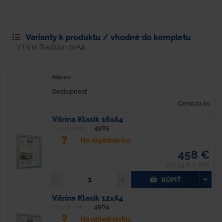
Varianty k produktu / vhodné do kompletu
Vitrína Tradition 9xA4
Názov
Dostupnosť
Cena za ks
Vitrína Klasik 16xA4
4965
Typové číslo
Na objednávku
458 €
563,34 € s DPH
KÚPIŤ
Vitrína Klasik 12xA4
4964
Typové číslo
Na objednávku