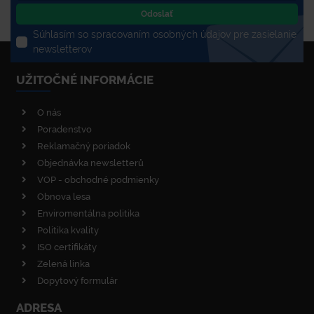
Odoslať
Súhlasím so spracovaním osobných údajov pre zasielanie
newsletterov
UŽITOČNÉ INFORMÁCIE
O nás
Poradenstvo
Reklamačný poriadok
Objednávka newsletterů
VOP - obchodné podmienky
Obnova lesa
Enviromentálna politika
Politika kvality
ISO certifikáty
Zelená linka
Dopytový formulár
ADRESA