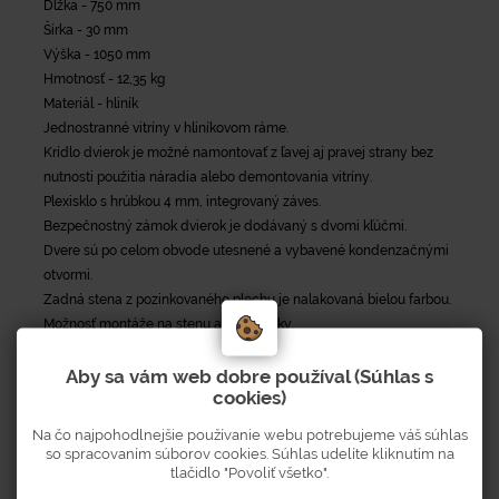
Dĺžka - 750 mm
Šírka - 30 mm
Výška - 1050 mm
Hmotnosť - 12,35 kg
Materiál - hliník
Jednostranné vitríny v hliníkovom ráme.
Krídlo dvierok je možné namontovať z ľavej aj pravej strany bez
nutnosti použitia náradia alebo demontovania vitríny.
Plexisklo s hrúbkou 4 mm, integrovaný záves.
Bezpečnostný zámok dvierok je dodávaný s dvomi kľúčmi.
Dvere sú po celom obvode utesnené a vybavené kondenzačnými
otvormi.
Zadná stena z pozinkovaného plechu je nalakovaná bielou farbou.
Možnosť montáže na stenu alebo stĺpiky.
Aby sa vám web dobre používal (Súhlas s
cookies)
Na čo najpohodlnejšie používanie webu potrebujeme váš súhlas
Parametre
so spracovaním súborov cookies. Súhlas udelíte kliknutím na
tlačidlo "Povoliť všetko".
Šírka
30
mm