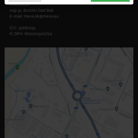
Krátka 574
049 51, Brzotín časť Bak
E-mail:
meva.sk@meva.eu
IČO: 31681051
IČ DPH: SK2020500724