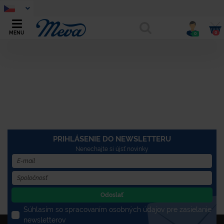
0
MENU
0
PRIHLÁSENIE DO NEWSLETTERU
Nenechajte si újsť novinky
Odoslať
Súhlasím so spracovaním osobných údajov pre zasielanie
newsletterov