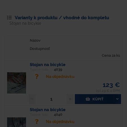
Varianty k produktu / vhodné do kompletu
Stojan na bicykle
Názov
Dostupnosť
Cena za ks
Stojan na bicykle
4039
Typové číslo
Na objednávku
123 €
151,29 € s DPH
KÚPIŤ
Stojan na bicykle
4040
Typové číslo
Na objednávku