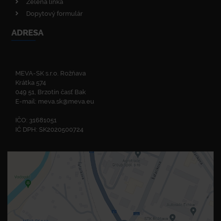
Zelená linka
Dopytový formulár
ADRESA
MEVA-SK s.r.o. Rožňava
Krátka 574
049 51, Brzotín časť Bak
E-mail:
meva.sk@meva.eu
IČO: 31681051
IČ DPH: SK2020500724