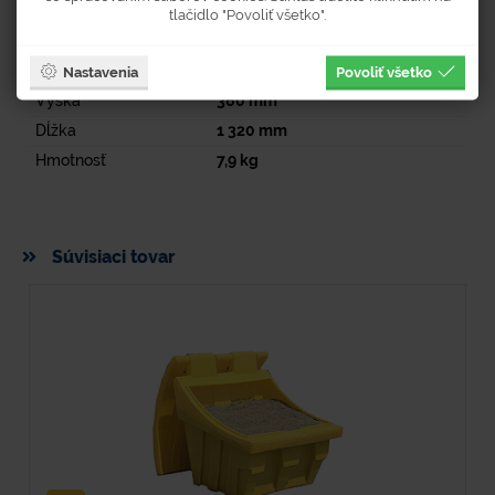
tlačidlo "Povoliť všetko".
Parametre
Šírka
330
mm
Nastavenia
Povoliť všetko
Výška
360
mm
Dĺžka
1 320
mm
Hmotnosť
7,9
kg
Súvisiaci tovar