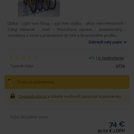
Dĺžka - 1320 mm Šírka - 330 mm Výška - 3600 mm Hmotnosť -
7,9kg Materiál - oceľ - Povrchová úprava - pozinkovaný -
Vyrobený z rúrok s priemerom 16 mm a štvorcového profilu...
Zobraziť celý popis
0%
|
0 hodnotenie
3774
Typové číslo
Osobná poznámka
Zaregistrujte sa
a získate možnosť zapisovať si poznámky
Vaša aktuálna cena
74 €
91,02
€
s DPH