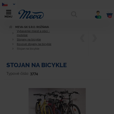
0
MENU
0
MEVA-SK S.R.O. ROŽŇAVA
Vybavenie miest a obcí -
mobiliár
Stojany na bicykle
Kovové stojany na bicykle
Stojan na bicykle
STOJAN NA BICYKLE
Typové číslo:
3774