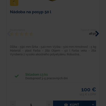
Nádoba na posyp 50 l
N
Hodnotenie
Typové číslo
H
4630
Dĺžka - 590 mm Šírka - 540 mm Výška - 500 mm Hmotnosť - 5 kg
D
Materiál - plast Farba - žltá Objem - 50 l Farba veka - žltá
1
Vyrobená z vysoko akostného polyetylénu. Robustná...
v
Skladom 13 ks
Dostupnosť 3-5 pracovných dní
100 €
123 € s DPH
KÚPIŤ