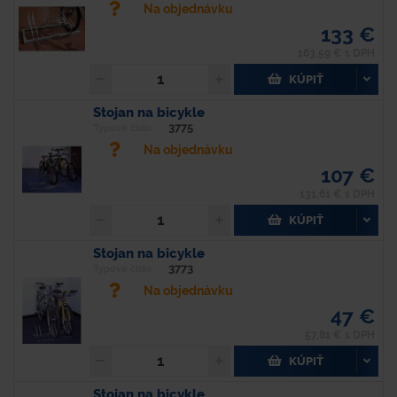
Na objednávku
133 €
163,59 € s DPH
KÚPIŤ
Stojan na bicykle
3775
Typové číslo
Na objednávku
107 €
131,61 € s DPH
KÚPIŤ
Stojan na bicykle
3773
Typové číslo
Na objednávku
47 €
57,81 € s DPH
KÚPIŤ
Stojan na bicykle