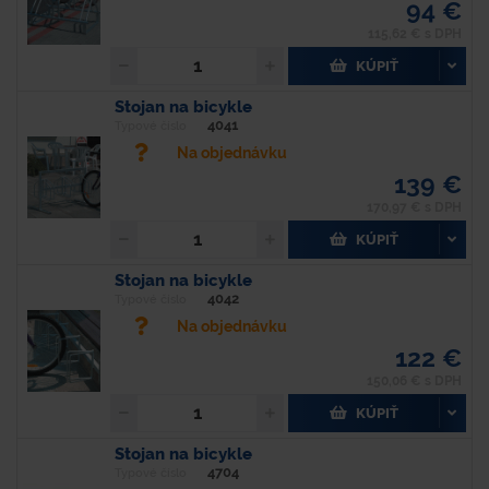
94 €
115,62 € s DPH
KÚPIŤ
Stojan na bicykle
4041
Typové číslo
Na objednávku
139 €
170,97 € s DPH
KÚPIŤ
Stojan na bicykle
4042
Typové číslo
Na objednávku
122 €
150,06 € s DPH
KÚPIŤ
Stojan na bicykle
4704
Typové číslo