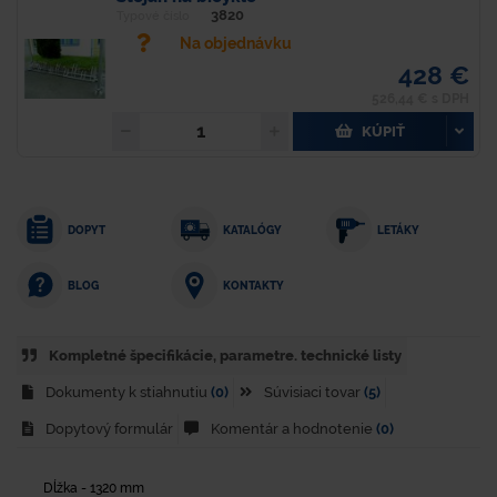
3820
Typové číslo
Na objednávku
428 €
526,44 € s DPH
KÚPIŤ
DOPYT
KATALÓGY
LETÁKY
KONTAKTY
BLOG
Kompletné špecifikácie, parametre. technické listy
Dokumenty k stiahnutiu
(0)
Súvisiaci tovar
(5)
Dopytový formulár
Komentár a hodnotenie
(0)
Dĺžka - 1320 mm