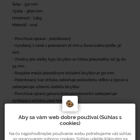
Šírka - 330 mm
Výška - 3600 mm
Hmotnosť - 7,9kg
Materiál - oceľ
- Povrchová úprava - pozinkovaný
- Vyrobený z rúrok s priemerom 16 mm a štvorcového profilu 30
mm.
- Vhodný pre všetky typy bicyklov so čírkou pneumatiky od 35 do
55 mm.
- Rozpätie medzi jednotlivými držiakmi bicyklov je 310 mm.
- Patentovaný tvar držiaka zabraňuje poškodeniu ráfikov a špicov a
zabezpečuje výbornú stabilitu bicyklov.
- Povrchová úprava galvanickým pozinkovaním zabezpečuje
vynikajúcu ochranu pred koróziou.
- Vybavený štyrmi otvormi na ukotvenie do zeme.
- Do stojana je možné vkladať 5 bicykle z obidvoch strán.
Aby sa vám web dobre používal (Súhlas s
cookies)
Na čo najpohodlnejšie používanie webu potrebujeme váš súhlas
so spracovaním súborov cookies. Súhlas udelíte kliknutím na