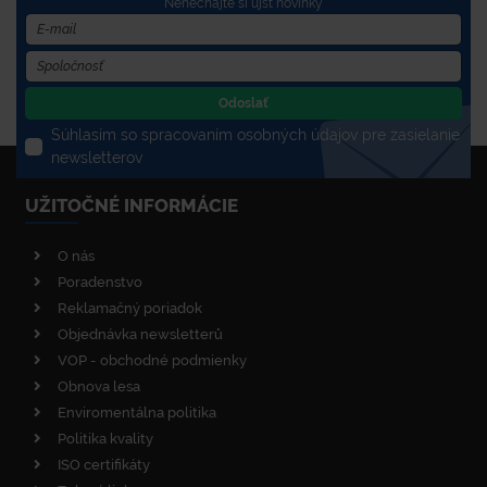
Nenechajte si újsť novinky
Odoslať
Súhlasím so spracovaním osobných údajov pre zasielanie
newsletterov
UŽITOČNÉ INFORMÁCIE
O nás
Poradenstvo
Reklamačný poriadok
Objednávka newsletterů
VOP - obchodné podmienky
Obnova lesa
Enviromentálna politika
Politika kvality
ISO certifikáty