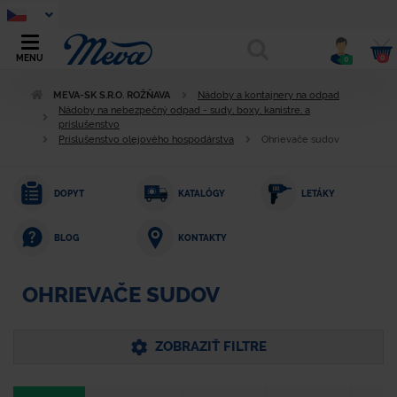
0
MENU
0
MEVA-SK S.R.O. ROŽŇAVA
Nádoby a kontajnery na odpad
Nádoby na nebezpečný odpad - sudy, boxy, kanistre, a
príslušenstvo
Príslušenstvo olejového hospodárstva
Ohrievače sudov
DOPYT
KATALÓGY
LETÁKY
KONTAKTY
BLOG
OHRIEVAČE SUDOV
ZOBRAZIŤ FILTRE