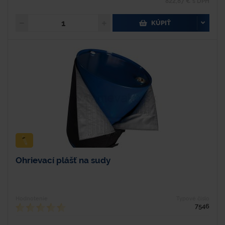
822,87 € s DPH
KÚPIŤ
Ohrievací plášť na sudy
Hodnotenie
Typové číslo
7546