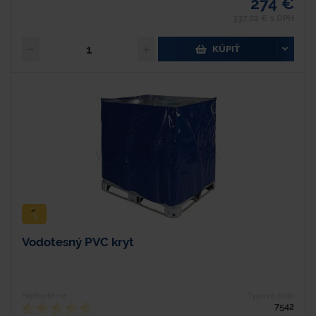
274 €
337,02 € s DPH
KÚPIŤ
Vodotesný PVC kryt
Hodnotenie
Typové číslo
7542