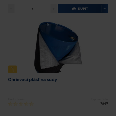
KÚPIŤ
Ohrievací plášť na sudy
Hodnotenie
Typové číslo
7548