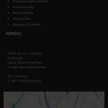
Enviromentálna politika
Politika kvality
ISO certifikáty
Zelená linka
Dopytový formulár
ADRESA
MEVA-SK s.r.o. Rožňava
Krátka 574
049 51, Brzotín časť Bak
E-mail:
meva.sk@meva.eu
IČO: 31681051
IČ DPH: SK2020500724