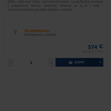
Dĺžka - 1200 mm Výška - 400 mm Hmotnosť - 1,5 kg Plášť je vyrobený
z polyeterovej tkaniny. Elektrický ohrievač na 25-30 l sudy -
zachovanie obsahu pri stálej teplote a viskozite...
Na objednávku
Dostupnosť 2-4 týždne
574 €
706,02 € s DPH
KÚPIŤ