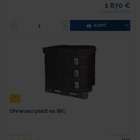
1 870 €
2 300,10 € s DPH
KÚPIŤ
Ohrievací plášť na IBC
Hodnotenie
Typové číslo
7540