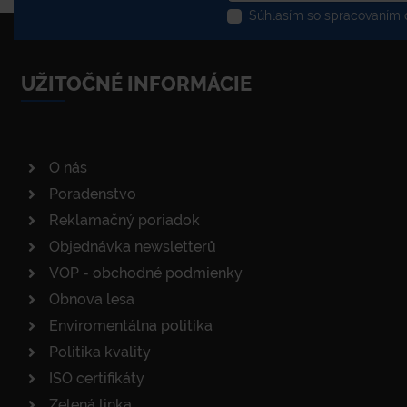
Súhlasím so spracovaním o
UŽITOČNÉ INFORMÁCIE
O nás
Poradenstvo
Reklamačný poriadok
Objednávka newsletterů
VOP - obchodné podmienky
Obnova lesa
Enviromentálna politika
Politika kvality
ISO certifikáty
Zelená linka