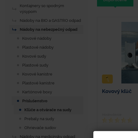
Kontajnery so spodným
výsypom
Nádoby na BIO a GASTRO odpad
Nádoby na nebezpečný odpad
Kovové nádoby
Plastové nádoby
Kovové sudy
Plastové sudy
Kovové kanistre
Plastové kanistre
Kovový kľúč
Kartónové boxy
Príslušenstvo
Kľúče a otvárače na sudy
Hodnotenie
Prebaly na sudy
Ohrievače sudov
Nádoby na medicínsky odpad
Materiál: Kov Hmotno