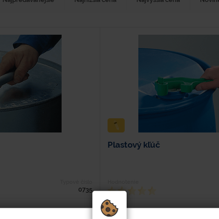
Plastový kľúč
Typové číslo
Hodnotenie
0735
sť:0,3 kg Kovový profil privarený
- Vyrobený z pevného plastu. - Robustná 