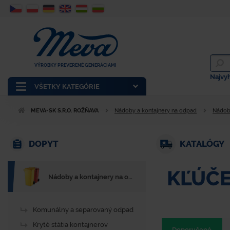
VÝROBKY PREVERENÉ GENERÁCIAMI
Najvy
VŠETKY KATEGÓRIE
MEVA-SK S.R.O. ROŽŇAVA
Nádoby a kontajnery na odpad
Nádoby
DOPYT
KATALÓGY
KĽÚČE
Nádoby a kontajnery na odpad
Komunálny a separovaný odpad
Kryté státia kontajnerov
Doporučené