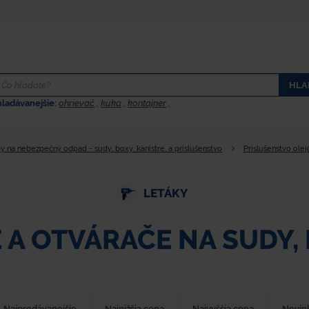
HLA
hladávanejšie:
ohrievač
,
kuka
,
kontajner
,
 na nebezpečný odpad - sudy, boxy, kanistre, a príslušenstvo
Príslušenstvo ole
LETÁKY
 A OTVÁRAČE NA SUDY,
Najpredávanejšie
Najnižšia cena
Najvyššia cena
Novin