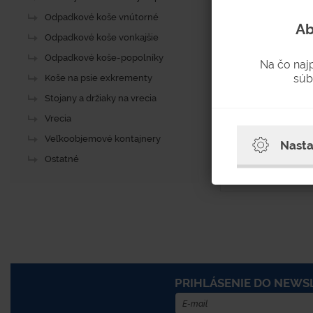
na rúrku. Ošetren
Odpadkové koše vnútorné
zinkovanie. Možnosť o
Ab
Odpadkové koše vonkajšie
Odpadkové koše-popolníky
Na čo naj
súb
Koše na psie exkrementy
Skladom 
Dostupnosť
Stojany a držiaky na vrecia
Vrecia
Veľkoobjemové kontajnery
Nasta
Ostatné
PRIHLÁSENIE DO NEWS