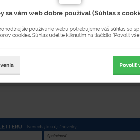
ý povrchovou úpravou - žiarové
Možnosť otvárania zátky 3/4",2" alebo 
tvárania zátky 3/4"" a 2"
veka.
y sa vám web dobre používal (Súhlas s cooki
pohodlnejšie používanie webu potrebujeme váš súhlas so s
orov cookies. Súhlas udelíte kliknutím na tlačidlo "Povoliť všet
2 ks
Na objednávku
 3-5 pracovných dní
Dostupnosť 2-4 týždne
10,30 €
12,67 € s DPH
venia
Povoliť 
KÚPIŤ
KÚ
LETTERU
Nenechajte si újsť novinky