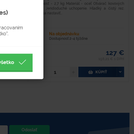
odnímateľného
Hmotnosť - 2,7 kg Materiál - oceľ Otvárač kovových
sudov. Jendoduché uchopenie. Hladký a čistý rez.
es)
Môže sa nastaviť...
pracovaním
ko".
Na objednávku
Dostupnosť 2-4 týždne
6,60 €
127 €
8,12 € s DPH
156,21 € s DPH
všetko
PIŤ
KÚPIŤ
Odoslať