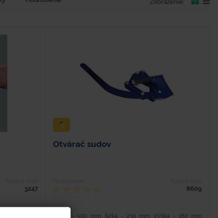
Zobrazenie:
Otvárač sudov
Typové číslo
Hodnotenie
Typové číslo
3247
8609
konštrukcia. -
Dĺžka - 500 mm Šírka - 230 mm Výška - 180 mm