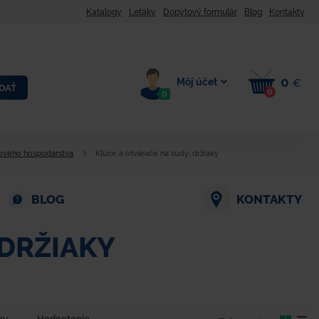
Katalogy
Letáky
Dopytový formulár
Blog
Kontakty
0
Môj účet
€
DAŤ
0
0
jového hospodárstva
Kľúče a otvárače na sudy, držiaky
BLOG
KONTAKTY
 DRŽIAKY
ky
Hodnotenie