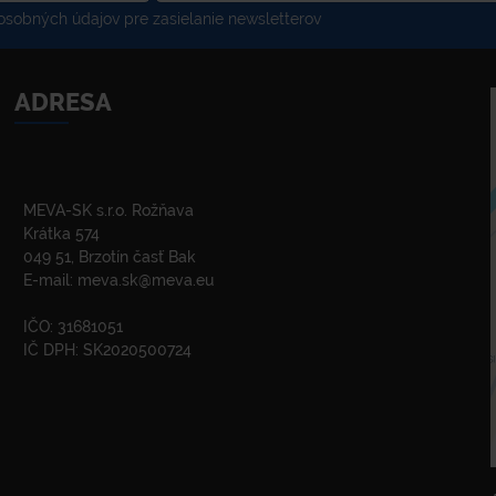
sobných údajov pre zasielanie newsletterov
ADRESA
MEVA-SK s.r.o. Rožňava
Krátka 574
049 51, Brzotín časť Bak
E-mail:
meva.sk@meva.eu
IČO: 31681051
IČ DPH: SK2020500724